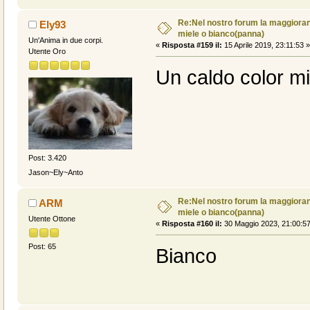
Re:Nel nostro forum la maggioranz
Ely93
miele o bianco(panna)
Un'Anima in due corpi.
«
Risposta #159 il:
15 Aprile 2019, 23:11:53 »
Utente Oro
Un caldo color mi
Post: 3.420
Jason~Ely~Anto
Re:Nel nostro forum la maggioranz
ARM
miele o bianco(panna)
Utente Ottone
«
Risposta #160 il:
30 Maggio 2023, 21:00:57
Post: 65
Bianco