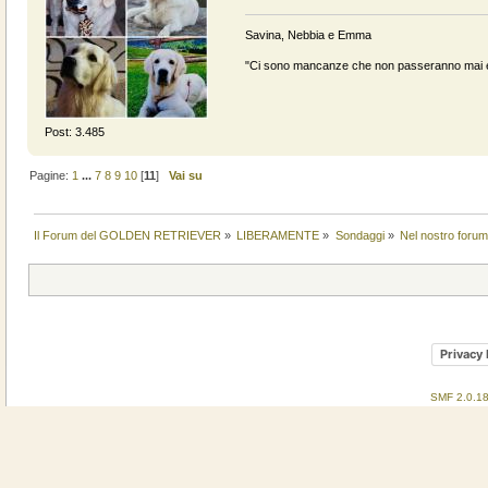
Savina, Nebbia e Emma
"Ci sono mancanze che non passeranno mai e 
Post: 3.485
Pagine:
1
...
7
8
9
10
[
11
]
Vai su
Il Forum del GOLDEN RETRIEVER
»
LIBERAMENTE
»
Sondaggi
»
Nel nostro forum
Privacy 
SMF 2.0.1