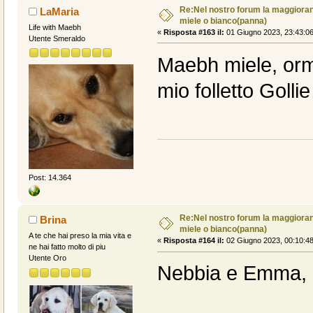
Re:Nel nostro forum la maggioranz
LaMaria
miele o bianco(panna)
Life with Maebh
«
Risposta #163 il:
01 Giugno 2023, 23:43:06
Utente Smeraldo
Maebh miele, orma
mio folletto Goll
Post: 14.364
Re:Nel nostro forum la maggioranz
Brina
miele o bianco(panna)
A te che hai preso la mia vita e
«
Risposta #164 il:
02 Giugno 2023, 00:10:48
ne hai fatto molto di piu
Utente Oro
Nebbia e Emma, 