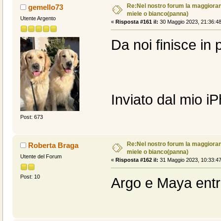
Re:Nel nostro forum la maggioranz
gemello73
miele o bianco(panna)
Utente Argento
«
Risposta #161 il:
30 Maggio 2023, 21:36:48
Da noi finisce in
Inviato dal mio i
Post: 673
Re:Nel nostro forum la maggioranz
Roberta Braga
miele o bianco(panna)
Utente del Forum
«
Risposta #162 il:
31 Maggio 2023, 10:33:47
Post: 10
Argo e Maya entr