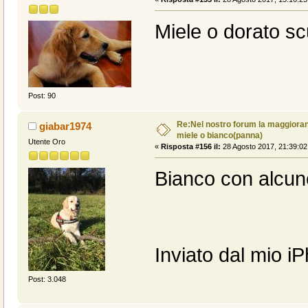
Miele o dorato scu
Post: 90
Re:Nel nostro forum la maggioranz
giabar1974
miele o bianco(panna)
Utente Oro
«
Risposta #156 il:
28 Agosto 2017, 21:39:02
Bianco con alcun
Inviato dal mio i
Post: 3.048