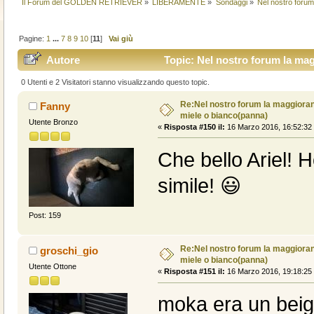
Il Forum del GOLDEN RETRIEVER
»
LIBERAMENTE
»
Sondaggi
»
Nel nostro forum
Pagine:
1
...
7
8
9
10
[
11
]
Vai giù
Autore
Topic: Nel nostro forum la mag
volte)
0 Utenti e 2 Visitatori stanno visualizzando questo topic.
Re:Nel nostro forum la maggioranz
Fanny
miele o bianco(panna)
Utente Bronzo
«
Risposta #150 il:
16 Marzo 2016, 16:52:32
Che bello Ariel! 
simile! 😃
Post: 159
Re:Nel nostro forum la maggioranz
groschi_gio
miele o bianco(panna)
Utente Ottone
«
Risposta #151 il:
16 Marzo 2016, 19:18:25
moka era un bei