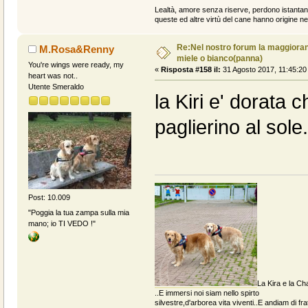
Lealtà, amore senza riserve, perdono istantan
queste ed altre virtù del cane hanno origine ne
Re:Nel nostro forum la maggioranz
M.Rosa&Renny
miele o bianco(panna)
You're wings were ready, my
«
Risposta #158 il:
31 Agosto 2017, 11:45:20
heart was not..
Utente Smeraldo
la Kiri e' dorata c
paglierino al sole.
Post: 10.009
"Poggia la tua zampa sulla mia
mano; io TI VEDO !"
La Kira e la Cha
..E immersi noi siam nello spirto
silvestre,d'arborea vita viventi..E andiam di fratt