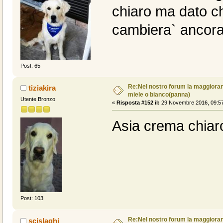
chiaro ma dato c
cambiera` ancor
Post: 65
Re:Nel nostro forum la maggioranz
tiziakira
miele o bianco(panna)
Utente Bronzo
«
Risposta #152 il:
29 Novembre 2016, 09:57
Asia crema chiar
Post: 103
Re:Nel nostro forum la maggioranz
scislaghi