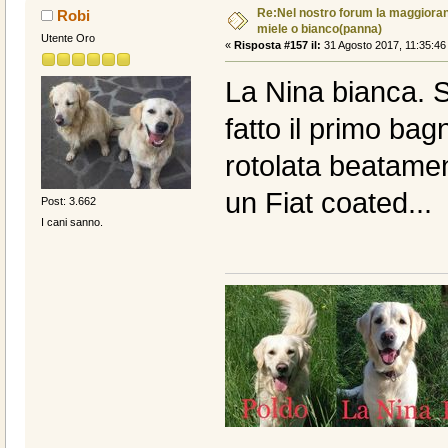
Re:Nel nostro forum la maggioranz
Robi
miele o bianco(panna)
Utente Oro
«
Risposta #157 il:
31 Agosto 2017, 11:35:46
La Nina bianca. S
fatto il primo bag
rotolata beatamen
un Fiat coated...
Post: 3.662
I cani sanno.