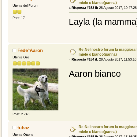
miele o bianco(panna)
Utente del Forum
«
Risposta #153 il:
28 Agosto 2017, 10:47:28
Post: 17
Layla (la mamma) 
Re:Nel nostro forum la maggioranz
Fede°Aaron
miele o bianco(panna)
Utente Oro
«
Risposta #154 il:
28 Agosto 2017, 11:53:16
Aaron bianco
Post: 2.743
Re:Nel nostro forum la maggioranz
tubaz
miele o bianco(panna)
Utente Ottone
«
Risposta #155 il:
28 Agosto 2017, 15:16:25