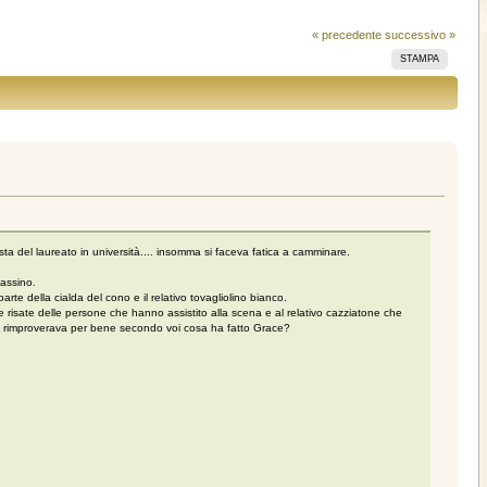
« precedente
successivo »
STAMPA
sta del laureato in università.... insomma si faceva fatica a camminare.
sassino.
e della cialda del cono e il relativo tovagliolino bianco.
 risate delle persone che hanno assistito alla scena e al relativo cazziatone che
tre mi rimproverava per bene secondo voi cosa ha fatto Grace?