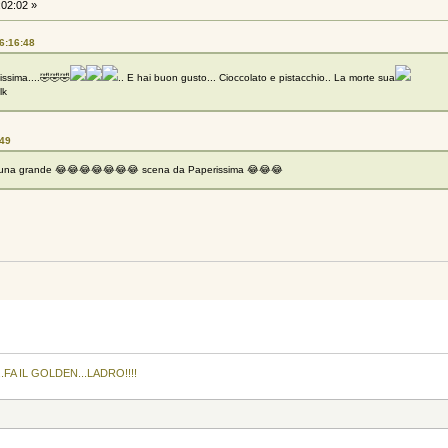
:02:02 »
16:16:48
tissima....🤣🤣🤣
.. E hai buon gusto... Cioccolato e pistacchio.. La morte sua
lk
:49
 sei una grande 😂😂😂😂😂😂😂 scena da Paperissima 😂😂😂
.FA IL GOLDEN...LADRO!!!!