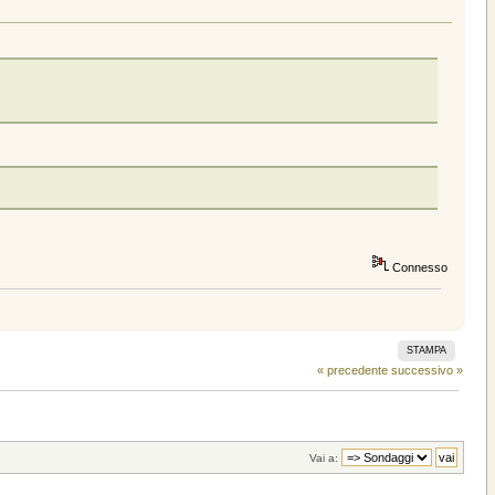
Connesso
STAMPA
« precedente
successivo »
Vai a: