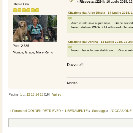
«
Risposta #229 il:
16 Luglio 2018, 12
Utente Oro
Citazione da: Alice Dinoia - 14 Luglio 2018, 
Anch io rido solo al pensiero.... Grace sei for
Inviato dal mio WAS-LX1A utilizzando Tapata
Citazione da: DaNina - 14 Luglio 2018, 22:24
Post: 2.385
Noooo, ho le lacrime dal ridere .... Grace
Monica, Grace, Mia e Remo
Davvero!!!
Monica
Pagine:
1
...
12
13
14
15
[
16
]
Vai su
Il Forum del GOLDEN RETRIEVER
»
LIBERAMENTE
»
Sondaggi
»
L'OCCASIONE..