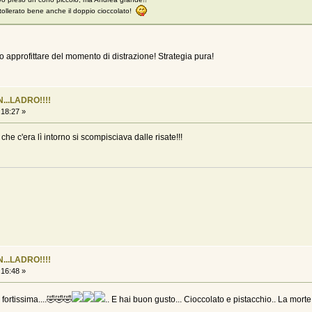
a tollerato bene anche il doppio cioccolato!
 approfittare del momento di distrazione! Strategia pura!
...LADRO!!!!
:18:27 »
che c'era lì intorno si scompisciava dalle risate!!!
...LADRO!!!!
:16:48 »
 fortissima....🤣🤣🤣
.. E hai buon gusto... Cioccolato e pistacchio.. La mort