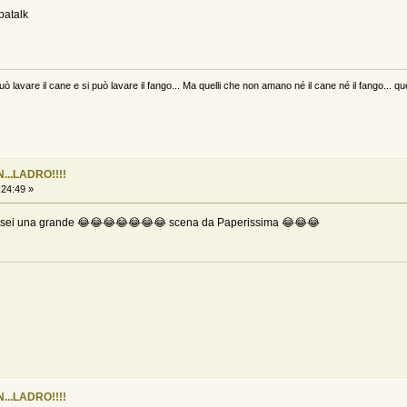
patalk
uò lavare il cane e si può lavare il fango... Ma quelli che non amano né il cane né il fango... qu
...LADRO!!!!
:24:49 »
race sei una grande 😂😂😂😂😂😂😂 scena da Paperissima 😂😂😂
...LADRO!!!!