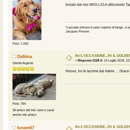
Inviato dal mio WAS-LX1A utilizzando Ta
"Lasciate entrare il cane coperto di fango, si p
Jacques Prevert
Post: 1.592
Re:L'OCCASIONE...FA IL GOLDEN
DaNina
«
Risposta #228 il:
14 Luglio 2018, 22
Utente Argento
Noooo, ho le lacrime dal ridere .... G
Post: 764
Sii amico del mio cane e sarai
anche mio amico
Re:L'OCCASIONE...FA IL GOLDEN
lunam67