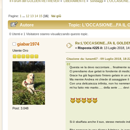
Il Forum del GOLDEN RETRIEVER
»
LIBERAMENTE
»
Sondaggi
»
L'OCCASIONE..
Pagine:
1
...
12
13
14
15
[
16
]
Vai giù
Autore
Topic: L'OCCASIONE...FA IL G
0 Utenti e 1 Visitatore stanno visualizzando questo topic.
Re:L'OCCASIONE...FA IL GOLDEN
giabar1974
«
Risposta #225 il:
13 Luglio 2018, 14
Utente Oro
Citazione da: lunam67 - 09 Luglio 2018, 18:2
Questa ve la devo raccontare... finalmente sab
Ci prendiamo due gelati io fondente di modic
Grace ha già fagocitato l'intero gelato in u
Ma mentre Andrea mi chiede di assaggiare il s
Con una delicatezza infinita, non ho nemmeno 
mi ha fatto mio marito..... della serie ..... 
Post: 3.048
Si è sbaffata anche il suo, stesso metodo in
Bhe pensavo in una diarrea fulminea, io ave