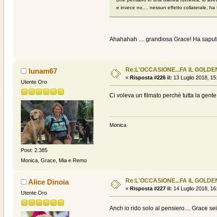
e invece no.... nessun effetto collaterale, h
Ahahahah .... grandiosa Grace! Ha saputo
Re:L'OCCASIONE...FA IL GOLDEN
lunam67
«
Risposta #226 il:
13 Luglio 2018, 15
Utente Oro
Ci voleva un filmato perché tutta la gente 
Monica
Post: 2.385
Monica, Grace, Mia e Remo
Re:L'OCCASIONE...FA IL GOLDEN
Alice Dinoia
«
Risposta #227 il:
14 Luglio 2018, 16
Utente Oro
Anch io rido solo al pensiero.... Grace sei