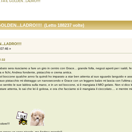
.FA IL GOLDEN...LADRO!!!!
OLDEN...LADRO!!!! (Letto 188237 volte)
...LADRO!!!!
:07:46 »
2:32
ato sera riusciamo a fare un giro in centro con Grace... grande folla, negozi aperti per i saldi, fe
a e fichi, Andrea fondente, pistacchio e crema antica.
n sol boccone qualche anno fa quindi ho imparato a star ben attenta al suo sguardo languido e as
uo pistacchio mi distraggo un nanosecondo e Grace con un leggero balzo mi lascia con l'ultima part
sentito le sue labbra sulla mano, e in un sol boccone, si è mangiata il MIO gelato. Non vi dico le
devi stare attenta, lo sai che lei è golosa, e ora che facciamo si è mangiata il cioccolato.... e men
dolore!!!
vo preso un cono piccolo, ma Andrea grande!!