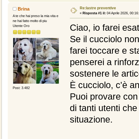
Re:lastre preventive
Brina
«
Risposta #1 il:
04 Aprile 2026, 00:16
A te che hai preso la mia vita e
ne hai fatto molto di piu
Ciao, io farei es
Utente Oro
Se il cucciolo no
farei toccare e st
penserei a rinfor
sostenere le artic
È cucciolo, c'è an
Post: 3.482
Puoi provare con 
di tanti utenti ch
situazione.