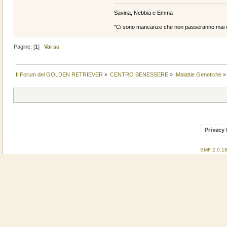
Savina, Nebbia e Emma
"Ci sono mancanze che non passeranno mai e 
Pagine: [
1
]
Vai su
Il Forum del GOLDEN RETRIEVER
»
CENTRO BENESSERE
»
Malattie Genetiche
»
Privacy 
SMF 2.0.1