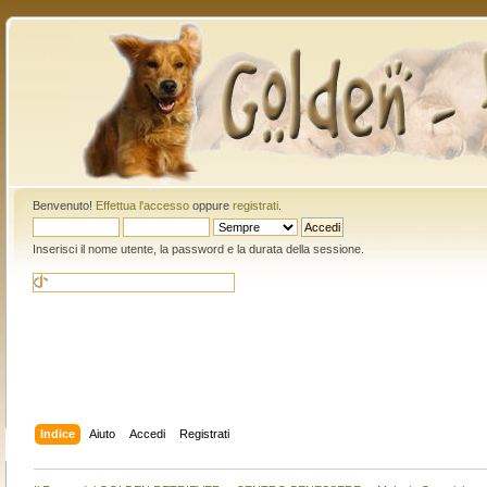
Benvenuto!
Effettua l'accesso
oppure
registrati
.
Inserisci il nome utente, la password e la durata della sessione.
Indice
Aiuto
Accedi
Registrati