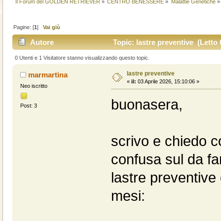
Il Forum del GOLDEN RETRIEVER
»
CENTRO BENESSERE
»
Malattie Genetiche
»
Pagine: [
1
]
Vai giù
Autore
Topic: lastre preventive (Letto 
0 Utenti e 1 Visitatore stanno visualizzando questo topic.
lastre preventive
marmartina
«
il:
03 Aprile 2026, 15:10:06 »
Neo iscritto
buonasera,
Post: 3
scrivo e chiedo c
confusa sul da fars
lastre preventive
mesi: