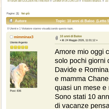
Il Forum del GOLDEN RETRIEVER
»
LA MIA VITA CON LUI
»
Il nostro Branco.
»
10 
Pagine: [
1
]
Vai giù
Autore
Topic: 10 anni di Baloo (Letto 5
0 Utenti e 1 Visitatore stanno visualizzando questo topic.
10 anni di Baloo
mimminax3
«
il:
24 Maggio 2026, 11:01:12 »
Utente Argento
Amore mio oggi c
solo pochi giorni
Davide e Romina 
e mamma Chanel e
quasi un mese e 
Post: 836
Sono stati 10 anni
di vacanze pensa