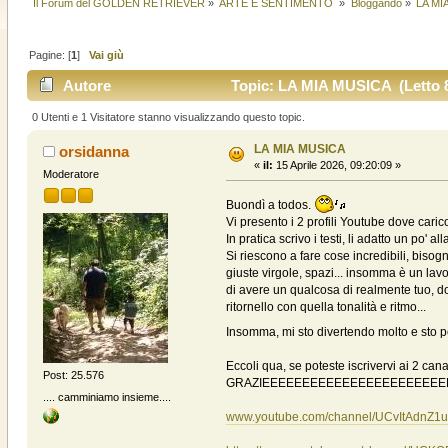
Il Forum del GOLDEN RETRIEVER
»
ARTE E SENTIMENTO 
»
Bloggando
»
LA MI
Pagine: [
1
]
Vai giù
Autore
Topic: LA MIA MUSICA (Letto 8
0 Utenti e 1 Visitatore stanno visualizzando questo topic.
LA MIA MUSICA
orsidanna
«
il:
15 Aprile 2026, 09:20:09 »
Moderatore
Buondì a todos.
Vi presento i 2 profili Youtube dove caric
In pratica scrivo i testi, li adatto un po
Si riescono a fare cose incredibili, biso
giuste virgole, spazi... insomma è un lavo
di avere un qualcosa di realmente tuo, dove
ritornello con quella tonalità e ritmo...
Insomma, mi sto divertendo molto e sto p
Eccoli qua, se poteste iscrivervi ai 2 ca
Post: 25.576
GRAZIEEEEEEEEEEEEEEEEEEEEEEEE
.... camminiamo insieme....
www.youtube.com/channel/UCvItAdnZ1