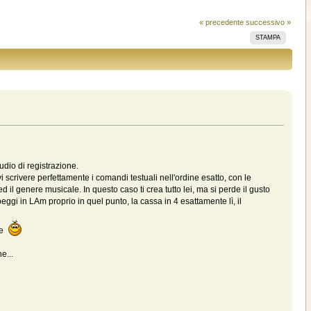
« precedente
successivo »
STAMPA
udio di registrazione.
 scrivere perfettamente i comandi testuali nell'ordine esatto, con le
d il genere musicale. In questo caso ti crea tutto lei, ma si perde il gusto
rpeggi in LAm proprio in quel punto, la cassa in 4 esattamente lì, il
one
e...