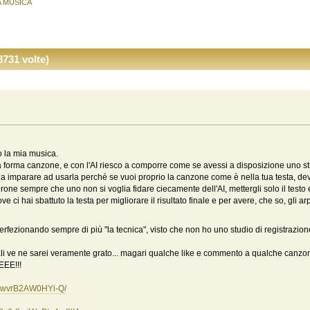
A MUSICA
731 volte)
o la mia musica.
' alla forma canzone, e con l'AI riesco a comporre come se avessi a disposizione uno st
gna imparare ad usarla perché se vuoi proprio la canzone come è nella tua testa, devi
rone sempre che uno non si voglia fidare ciecamente dell'AI, mettergli solo il testo e
 ci hai sbattuto la testa per migliorare il risultato finale e per avere, che so, gli a
erfezionando sempre di più "la tecnica", visto che non ho uno studio di registrazi
nali ve ne sarei veramente grato... magari qualche like e commento a qualche canzon
EE!!!
uwvrB2AW0HYi-Q/