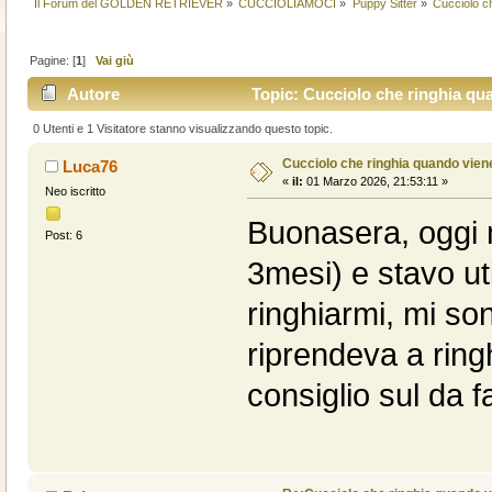
Il Forum del GOLDEN RETRIEVER
»
CUCCIOLIAMOCI
»
Puppy Sitter
»
Cucciolo c
Pagine: [
1
]
Vai giù
Autore
Topic: Cucciolo che ringhia qua
0 Utenti e 1 Visitatore stanno visualizzando questo topic.
Cucciolo che ringhia quando vien
Luca76
«
il:
01 Marzo 2026, 21:53:11 »
Neo iscritto
Buonasera, oggi 
Post: 6
3mesi) e stavo ut
ringhiarmi, mi so
riprendeva a rin
consiglio sul da f