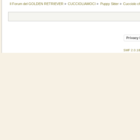
Il Forum del GOLDEN RETRIEVER
»
CUCCIOLIAMOCI
»
Puppy Sitter
»
Cucciolo c
Privacy 
SMF 2.0.1