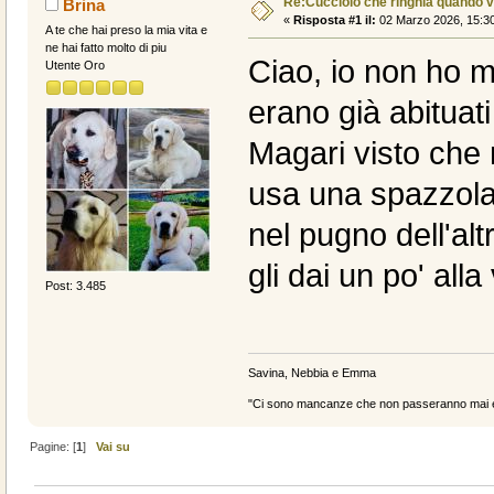
Re:Cucciolo che ringhia quando v
Brina
«
Risposta #1 il:
02 Marzo 2026, 15:30
A te che hai preso la mia vita e
ne hai fatto molto di piu
Ciao, io non ho 
Utente Oro
erano già abituati
Magari visto che 
usa una spazzola 
nel pugno dell'al
gli dai un po' alla 
Post: 3.485
Savina, Nebbia e Emma
"Ci sono mancanze che non passeranno mai e 
Pagine: [
1
]
Vai su