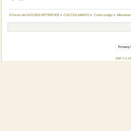
Il Forum del GOLDEN RETRIEVER
»
CUCCIOLIAMOCI
»
Come scelgo
»
Allevament
Privacy 
SMF 2.0.1