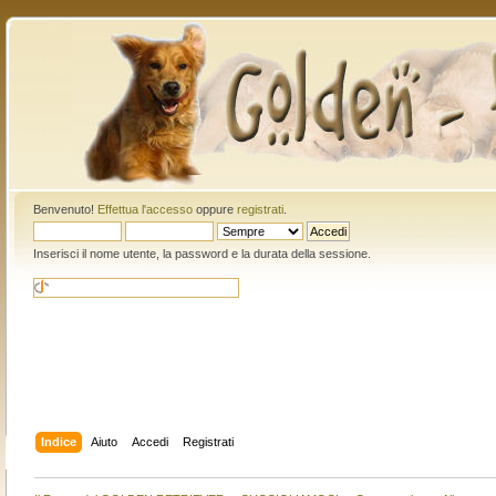
Benvenuto!
Effettua l'accesso
oppure
registrati
.
Inserisci il nome utente, la password e la durata della sessione.
Indice
Aiuto
Accedi
Registrati