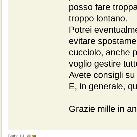
posso fare troppa
troppo lontano.
Potrei eventualm
evitare spostamen
cucciolo, anche 
voglio gestire tut
Avete consigli su
E, in generale, q
Grazie mille in an
Pagine: [
1
]
Vai su