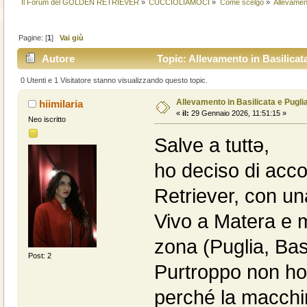
Il Forum del GOLDEN RETRIEVER
»
CUCCIOLIAMOCI
»
Come scelgo
»
Allevament
Pagine: [
1
]
Vai giù
Autore
Topic: Allevamento in Basilicata
0 Utenti e 1 Visitatore stanno visualizzando questo topic.
Allevamento in Basilicata e Pugli
hiimilaria
«
il:
29 Gennaio 2026, 11:51:15 »
Neo iscritto
Salve a tuttə,
ho deciso di acco
Retriever, con un
Vivo a Matera e m
zona (Puglia, Basi
Post: 2
Purtroppo non ho 
perché la macchi