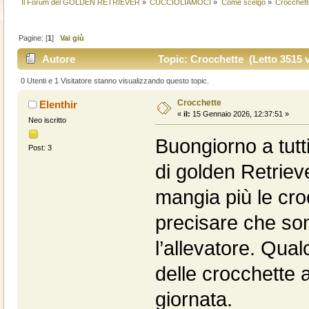
Il Forum del GOLDEN RETRIEVER
»
CUCCIOLIAMOCI
»
Come scelgo
»
Crocchett
Pagine: [
1
]
Vai giù
Autore
Topic: Crocchette (Letto 3515 v
0 Utenti e 1 Visitatore stanno visualizzando questo topic.
Crocchette
Elenthir
«
il:
15 Gennaio 2026, 12:37:51 »
Neo iscritto
Buongiorno a tutt
Post: 3
di golden Retriev
mangia più le cro
precisare che son
l’allevatore. Qua
delle crocchette a
giornata.