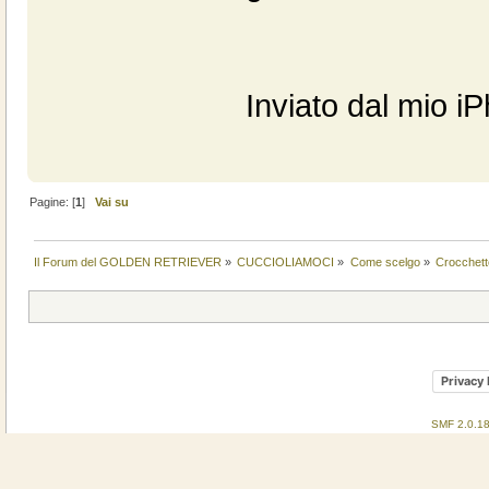
Inviato dal mio i
Pagine: [
1
]
Vai su
Il Forum del GOLDEN RETRIEVER
»
CUCCIOLIAMOCI
»
Come scelgo
»
Crocchett
Privacy 
SMF 2.0.1