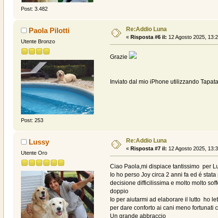
Post: 3.482
Re:Addio Luna
Paola Pilotti
«
Risposta #6 il:
12 Agosto 2025, 13:2
Utente Bronzo
Grazie
Inviato dal mio iPhone utilizzando Tapata
Post: 253
Re:Addio Luna
Lussy
«
Risposta #7 il:
12 Agosto 2025, 13:3
Utente Oro
Ciao Paola,mi dispiace tantissimo per L
Io ho perso Joy circa 2 anni fa ed é sta
decisione difficilissima e molto molto sof
doppio
Io per aiutarmi ad elaborare il lutto ho le
per dare conforto ai cani meno fortunati 
Un grande abbraccio