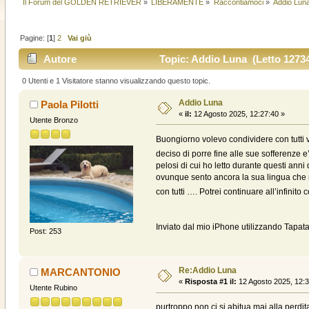
Il Forum del GOLDEN RETRIEVER
»
LIBERAMENTE
»
Raccontiamoci
»
Addio Lun
Pagine: [
1
]
2
Vai giù
Autore
Topic: Addio Luna (Letto 12734
0 Utenti e 1 Visitatore stanno visualizzando questo topic.
Addio Luna
Paola Pilotti
«
il:
12 Agosto 2025, 12:27:40 »
Utente Bronzo
Buongiorno volevo condividere con tutti
deciso di porre fine alle sue sofferenze 
pelosi di cui ho letto durante questi ann
ovunque sento ancora la sua lingua che mi
con tutti …. Potrei continuare all’infinito
Inviato dal mio iPhone utilizzando Tapata
Post: 253
Re:Addio Luna
MARCANTONIO
«
Risposta #1 il:
12 Agosto 2025, 12:3
Utente Rubino
purtroppo non ci si abitua mai alla perd