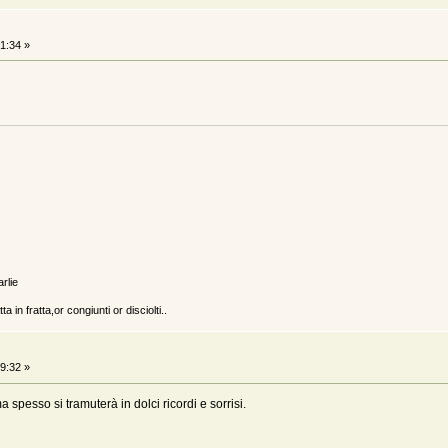
1:34 »
arlie
a in fratta,or congiunti or disciolti..
9:32 »
 spesso si tramuterà in dolci ricordi e sorrisi.