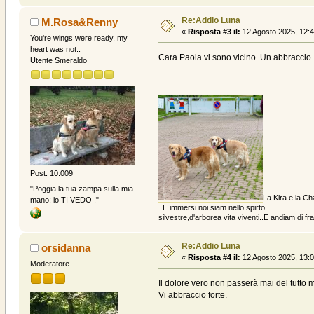
Re:Addio Luna
M.Rosa&Renny
«
Risposta #3 il:
12 Agosto 2025, 12:4
You're wings were ready, my
heart was not..
Cara Paola vi sono vicino. Un abbraccio
Utente Smeraldo
Post: 10.009
"Poggia la tua zampa sulla mia
La Kira e la Ch
mano; io TI VEDO !"
..E immersi noi siam nello spirto
silvestre,d'arborea vita viventi..E andiam di fratt
Re:Addio Luna
orsidanna
«
Risposta #4 il:
12 Agosto 2025, 13:0
Moderatore
Il dolore vero non passerà mai del tutto ma
Vi abbraccio forte.