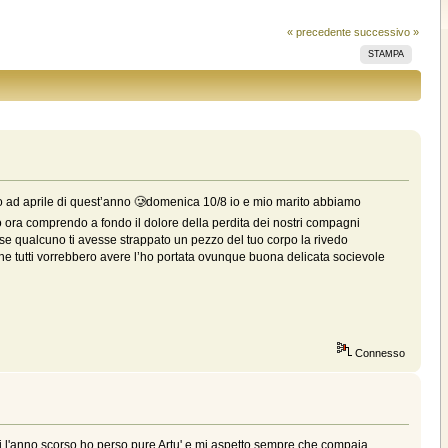
« precedente
successivo »
STAMPA
o ad aprile di quest’anno 🥲domenica 10/8 io e mio marito abbiamo
 ora comprendo a fondo il dolore della perdita dei nostri compagni
 se qualcuno ti avesse strappato un pezzo del tuo corpo la rivedo
 che tutti vorrebbero avere l’ho portata ovunque buona delicata socievole
Connesso
nni,l'anno scorso ho perso pure Artu' e mi aspetto sempre che compaia