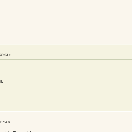
39:03 »
lk
11:54 »