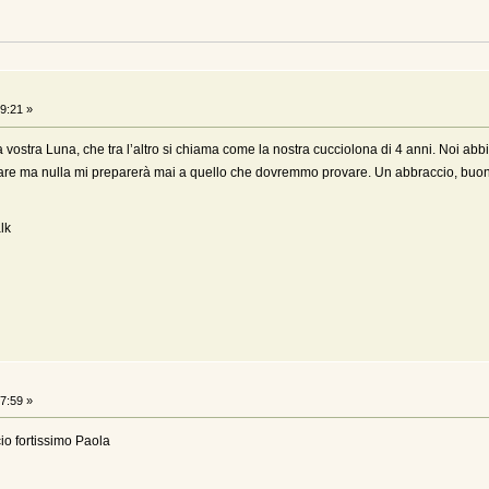
9:21 »
la vostra Luna, che tra l’altro si chiama come la nostra cucciolona di 4 anni. Noi a
inare ma nulla mi preparerà mai a quello che dovremmo provare. Un abbraccio, bu
lk
7:59 »
io fortissimo Paola