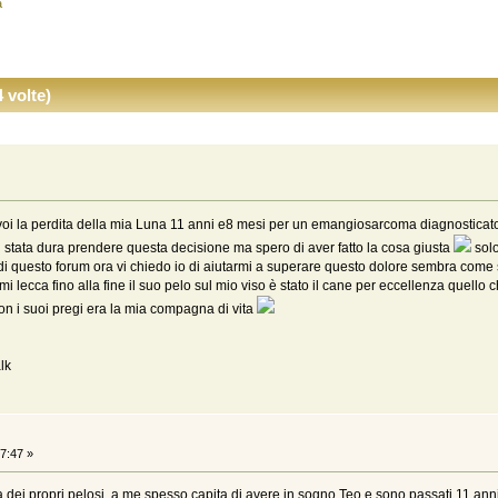
a
 volte)
 voi la perdita della mia Luna 11 anni e8 mesi per un emangiosarcoma diagnosticat
e’ stata dura prendere questa decisione ma spero di aver fatto la cosa giusta
solo
i di questo forum ora vi chiedo io di aiutarmi a superare questo dolore sembra come
 lecca fino alla fine il suo pelo sul mio viso è stato il cane per eccellenza quello
 con i suoi pregi era la mia compagna di vita
lk
7:47 »
ita dei propri pelosi, a me spesso capita di avere in sogno Teo e sono passati 11 a