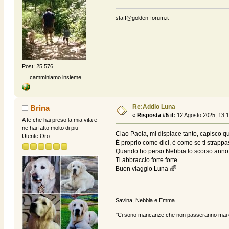
staff@golden-forum.it
Post: 25.576
.... camminiamo insieme....
Re:Addio Luna
Brina
«
Risposta #5 il:
12 Agosto 2025, 13:1
A te che hai preso la mia vita e
ne hai fatto molto di piu
Ciao Paola, mi dispiace tanto, capisco q
Utente Oro
È proprio come dici, è come se ti strappa
Quando ho perso Nebbia lo scorso anno
Ti abbraccio forte forte.
Buon viaggio Luna 🌈
Savina, Nebbia e Emma
"Ci sono mancanze che non passeranno mai e 