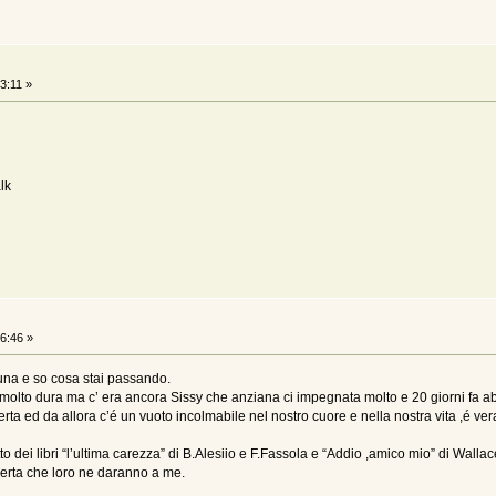
3:11 »
lk
6:46 »
una e so cosa stai passando.
ta molto dura ma c’ era ancora Sissy che anziana ci impegnata molto e 20 giorni fa 
ferta ed da allora c’é un vuoto incolmabile nel nostro cuore e nella nostra vita ,é ve
tto dei libri “l’ultima carezza” di B.Alesiio e F.Fassola e “Addio ,amico mio” di Walla
certa che loro ne daranno a me.