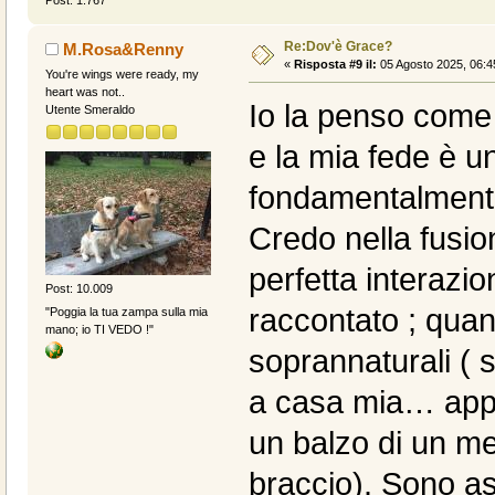
Re:Dov'è Grace?
M.Rosa&Renny
«
Risposta #9 il:
05 Agosto 2025, 06:4
You're wings were ready, my
heart was not..
Io la penso come
Utente Smeraldo
e la mia fede è u
fondamentalmente 
Credo nella fusion
perfetta interazio
Post: 10.009
raccontato ; qua
"Poggia la tua zampa sulla mia
mano; io TI VEDO !"
soprannaturali ( s
a casa mia… appe
un balzo di un m
braccio). Sono as