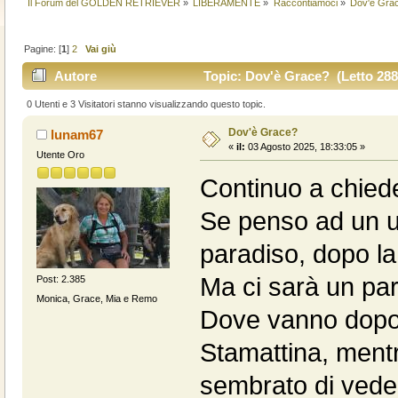
Il Forum del GOLDEN RETRIEVER
»
LIBERAMENTE
»
Raccontiamoci
»
Dov'è Gra
Pagine: [
1
]
2
Vai giù
Autore
Topic: Dov'è Grace? (Letto 288
0 Utenti e 3 Visitatori stanno visualizzando questo topic.
Dov'è Grace?
lunam67
«
il:
03 Agosto 2025, 18:33:05 »
Utente Oro
Continuo a chied
Se penso ad un u
paradiso, dopo la
Ma ci sarà un par
Post: 2.385
Monica, Grace, Mia e Remo
Dove vanno dopo 
Stamattina, mentr
sembrato di veder