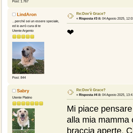
Post: 1.767
Re:Dov'è Grace?
LindAron
«
Risposta #3 il:
04 Agosto 2025, 12:0
...perché sei un essere speciale,
ed io avrò cura di te
❤
Utente Argento
Post: 844
Re:Dov'è Grace?
Sabry
«
Risposta #4 il:
04 Agosto 2025, 13:4
Utente Platino
Mi piace pensare
alla mia mamma c
braccia aperte. C