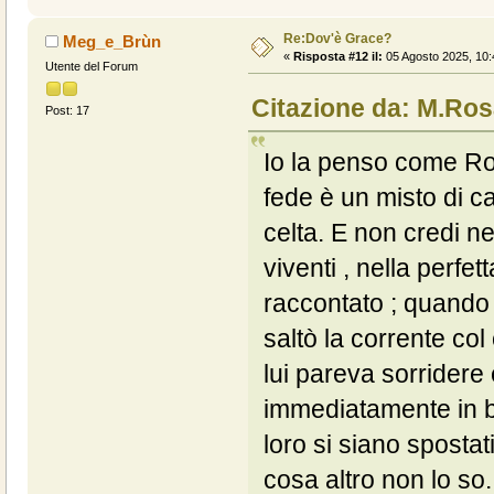
Re:Dov'è Grace?
Meg_e_Brùn
«
Risposta #12 il:
05 Agosto 2025, 10:
Utente del Forum
Citazione da: M.Ro
Post: 17
Io la penso come Ro
fede è un misto di 
celta. E non credi ne
viventi , nella perfe
raccontato ; quando
saltò la corrente co
lui pareva sorridere
immediatamente in b
loro si siano spostat
cosa altro non lo s