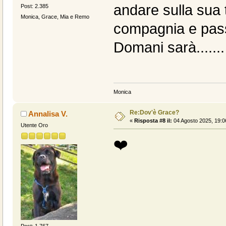
andare sulla sua 
Post: 2.385
Monica, Grace, Mia e Remo
compagnia e pass
Domani sarà.......
Monica
Re:Dov'è Grace?
Annalisa V.
«
Risposta #8 il:
04 Agosto 2025, 19:0
Utente Oro
❤️
Post: 1.767