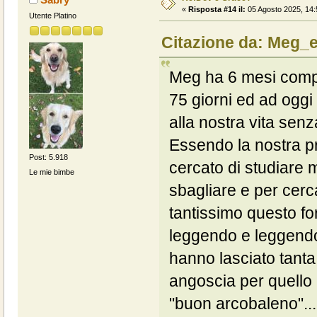
«
Risposta #14 il:
05 Agosto 2025, 14:
Utente Platino
Citazione da: Meg_e
Meg ha 6 mesi compi
75 giorni ed ad oggi
alla nostra vita senza 
Essendo la nostra 
Post: 5.918
cercato di studiare m
Le mie bimbe
sbagliare e per cercar
tantissimo questo for
leggendo e leggendo
hanno lasciato tanta
angoscia per quello 
"buon arcobaleno"..