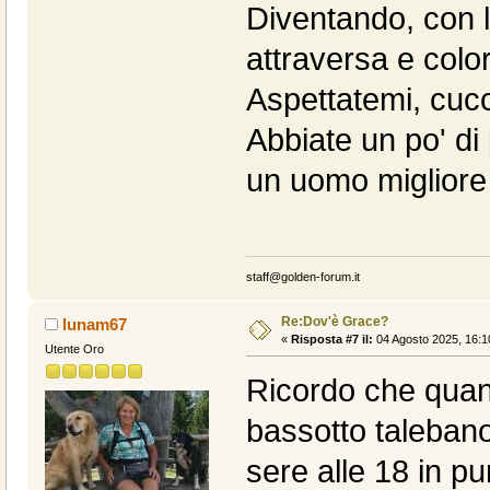
Diventando, con l
attraversa e colo
Aspettatemi, cucci
Abbiate un po' di
un uomo migliore 
staff@golden-forum.it
Re:Dov'è Grace?
lunam67
«
Risposta #7 il:
04 Agosto 2025, 16:1
Utente Oro
Ricordo che quand
bassotto talebano
sere alle 18 in pu