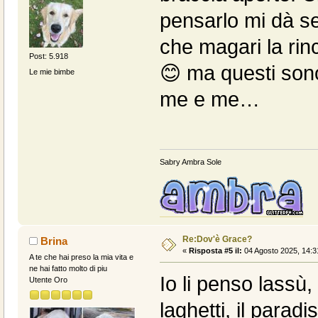
pensarlo mi dà s
che magari la rin
Post: 5.918
😊 ma questi sono
Le mie bimbe
me e me…
Sabry Ambra Sole
Re:Dov'è Grace?
Brina
«
Risposta #5 il:
04 Agosto 2025, 14:3
A te che hai preso la mia vita e
ne hai fatto molto di piu
Io li penso lassù,
Utente Oro
laghetti, il paradi