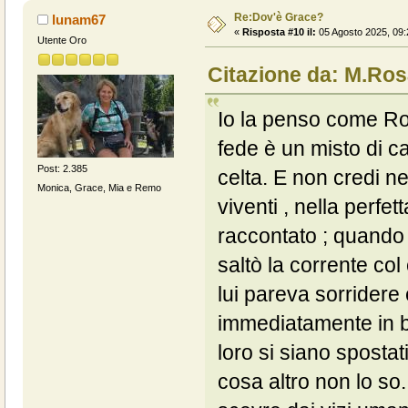
Re:Dov'è Grace?
lunam67
«
Risposta #10 il:
05 Agosto 2025, 09:
Utente Oro
Citazione da: M.Ro
Io la penso come Ro
fede è un misto di 
Post: 2.385
celta. E non credi ne
Monica, Grace, Mia e Remo
viventi , nella perfe
raccontato ; quando
saltò la corrente co
lui pareva sorridere
immediatamente in b
loro si siano spostat
cosa altro non lo s