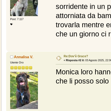
sorridente in un 
attorniata da bam
Post: 7.117
trovarla mentre er
💝
che un giorno ci 
Re:Dov'è Grace?
Annalisa V.
«
Risposta #2 il:
03 Agosto 2025, 22:0
Utente Oro
Monica loro hann
che li posso solo