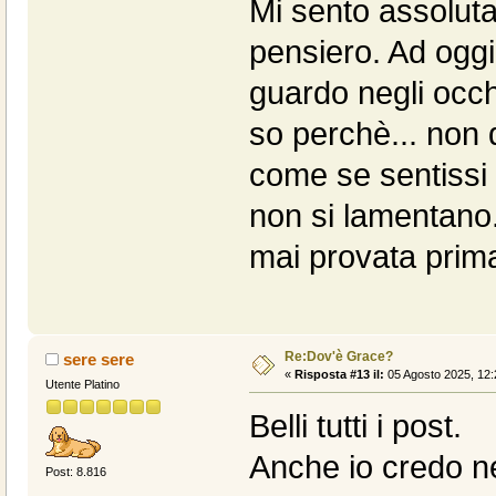
Mi sento assoluta
pensiero. Ad oggi
guardo negli occhi
so perchè... non 
come se sentissi 
non si lamentano.
mai provata prim
Re:Dov'è Grace?
sere sere
«
Risposta #13 il:
05 Agosto 2025, 12:
Utente Platino
Belli tutti i post.
Anche io credo ne
Post: 8.816