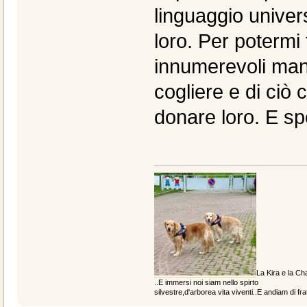
linguaggio univer
loro. Per poterm
innumerevoli man
cogliere e di ciò 
donare loro. E sp
La Kira e la Cha
..E immersi noi siam nello spirto
silvestre,d'arborea vita viventi..E andiam di fratt