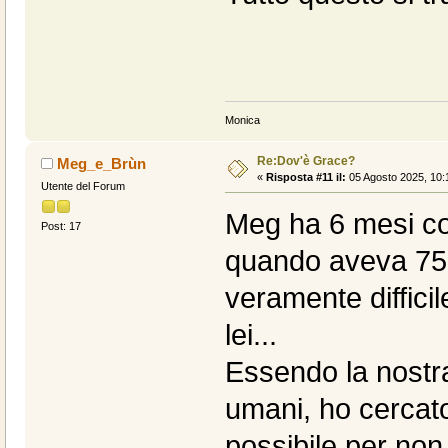
Monica
Re:Dov'è Grace?
Meg_e_Brùn
«
Risposta #11 il:
05 Agosto 2025, 10:
Utente del Forum
Meg ha 6 mesi com
Post: 17
quando aveva 75 
veramente difficil
lei...
Essendo la nost
umani, ho cercato 
possibile per non 