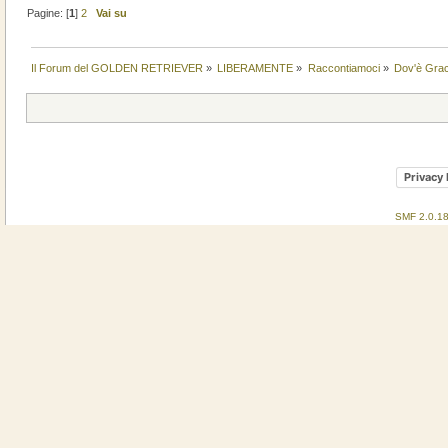
Pagine: [
1
]
2
Vai su
Il Forum del GOLDEN RETRIEVER
»
LIBERAMENTE
»
Raccontiamoci
»
Dov'è Gra
Privacy 
SMF 2.0.1