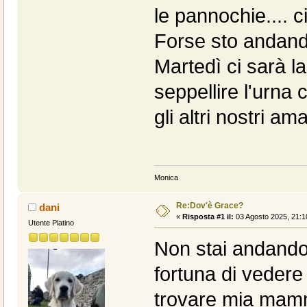
le pannochie.... 
Forse sto andando 
Martedì ci sarà l
seppellire l'urna c
gli altri nostri ama
Monica
Re:Dov'è Grace?
dani
«
Risposta #1 il:
03 Agosto 2025, 21:1
Utente Platino
Non stai andando 
fortuna di vedere
trovare mia mamma