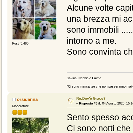
Alcune volte capi
una brezza mi acca
sono immobili ...
intorno a me.
Post: 3.485
Sono convinta che 
Savina, Nebbia e Emma
"Ci sono mancanze che non passeranno mai e 
Re:Dov'è Grace?
orsidanna
«
Risposta #6 il:
04 Agosto 2025, 15:1
Moderatore
Sento spesso acc
Ci sono notti che