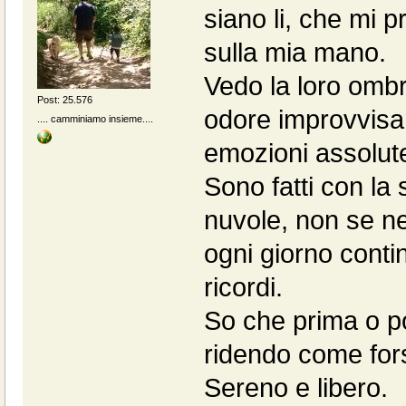
siano li, che mi 
sulla mia mano.
Vedo la loro ombr
Post: 25.576
odore improvvisa
.... camminiamo insieme....
emozioni assolut
Sono fatti con la
nuvole, non se n
ogni giorno cont
ricordi.
So che prima o poi
ridendo come fors
Sereno e libero.