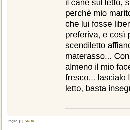
il cane sul letto,
perchè mio marit
che lui fosse libe
preferiva, e così
scendiletto affian
materasso... Cons
almeno il mio fac
fresco... lascialo
letto, basta insegn
Pagine: [
1
]
Vai su