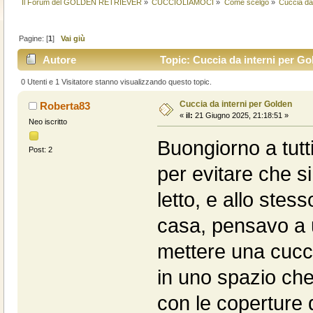
Il Forum del GOLDEN RETRIEVER
»
CUCCIOLIAMOCI
»
Come scelgo
»
Cuccia da
Pagine: [
1
]
Vai giù
Autore
Topic: Cuccia da interni per Go
0 Utenti e 1 Visitatore stanno visualizzando questo topic.
Cuccia da interni per Golden
Roberta83
«
il:
21 Giugno 2025, 21:18:51 »
Neo iscritto
Buongiorno a tutt
Post: 2
per evitare che s
letto, e allo ste
casa, pensavo a un
mettere una cucc
in uno spazio che
con le coperture 