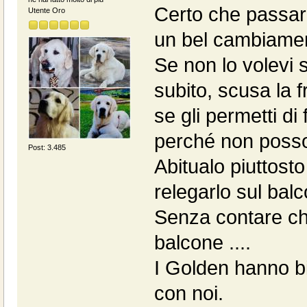
Certo che passare
Utente Oro
un bel cambiame
Se non lo volevi s
subito, scusa la 
se gli permetti d
perché non posson
Post: 3.485
Abitualo piuttost
relegarlo sul bal
Senza contare che
balcone ....
I Golden hanno bis
con noi.