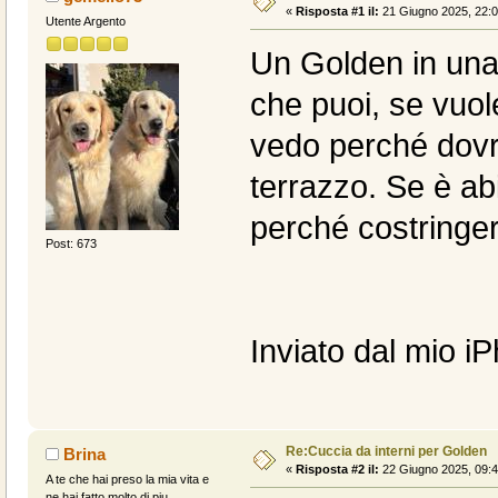
«
Risposta #1 il:
21 Giugno 2025, 22:0
Utente Argento
Un Golden in una 
che puoi, se vuole
vedo perché dovr
terrazzo. Se è ab
perché costringer
Post: 673
Inviato dal mio i
Re:Cuccia da interni per Golden
Brina
«
Risposta #2 il:
22 Giugno 2025, 09:4
A te che hai preso la mia vita e
ne hai fatto molto di piu