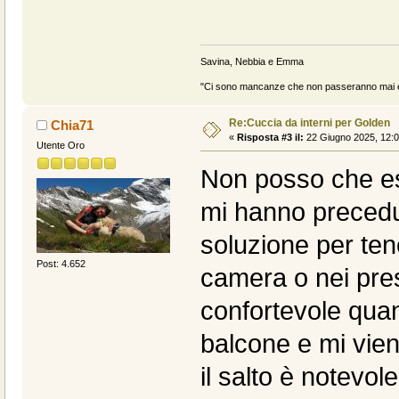
Savina, Nebbia e Emma
"Ci sono mancanze che non passeranno mai e 
Re:Cuccia da interni per Golden
Chia71
«
Risposta #3 il:
22 Giugno 2025, 12:0
Utente Oro
Non posso che e
mi hanno precedu
soluzione per ten
Post: 4.652
camera o nei pre
confortevole quant
balcone e mi vien
il salto è notevol