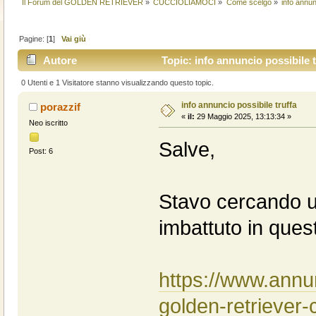
Il Forum del GOLDEN RETRIEVER
»
CUCCIOLIAMOCI
»
Come scelgo
»
info annun
Pagine: [
1
]
Vai giù
Autore
Topic: info annuncio possibile t
0 Utenti e 1 Visitatore stanno visualizzando questo topic.
info annuncio possibile truffa
porazzif
«
il:
29 Maggio 2025, 13:13:34 »
Neo iscritto
Salve,
Post: 6
Stavo cercando u
imbattuto in ques
https://www.annu
golden-retriever-