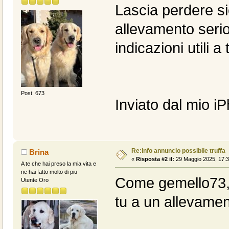
Lascia perdere si
allevamento serio
indicazioni utili 
Post: 673
Inviato dal mio i
Re:info annuncio possibile truffa
Brina
«
Risposta #2 il:
29 Maggio 2025, 17:3
A te che hai preso la mia vita e
ne hai fatto molto di piu
Come gemello73, l
Utente Oro
tu a un allevamen