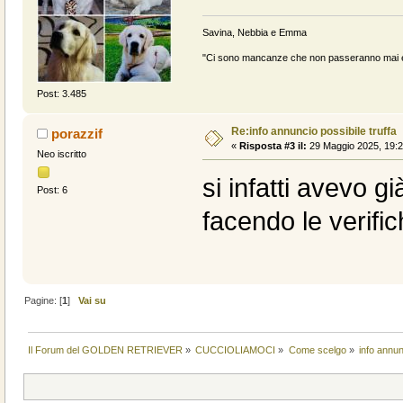
Savina, Nebbia e Emma
"Ci sono mancanze che non passeranno mai e 
Post: 3.485
Re:info annuncio possibile truffa
porazzif
«
Risposta #3 il:
29 Maggio 2025, 19:2
Neo iscritto
si infatti avevo gi
Post: 6
facendo le verifi
Pagine: [
1
]
Vai su
Il Forum del GOLDEN RETRIEVER
»
CUCCIOLIAMOCI
»
Come scelgo
»
info annun