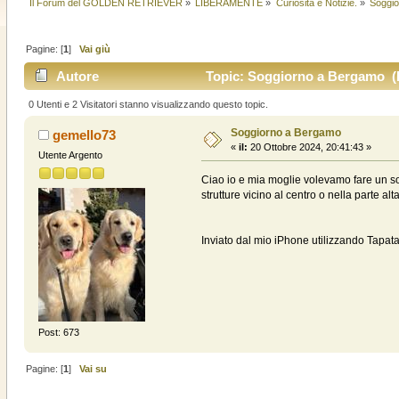
Il Forum del GOLDEN RETRIEVER
»
LIBERAMENTE
»
Curiosità e Notizie.
»
Soggio
Pagine: [
1
]
Vai giù
Autore
Topic: Soggiorno a Bergamo (L
0 Utenti e 2 Visitatori stanno visualizzando questo topic.
Soggiorno a Bergamo
gemello73
«
il:
20 Ottobre 2024, 20:41:43 »
Utente Argento
Ciao io e mia moglie volevamo fare un so
strutture vicino al centro o nella parte al
Inviato dal mio iPhone utilizzando Tapata
Post: 673
Pagine: [
1
]
Vai su