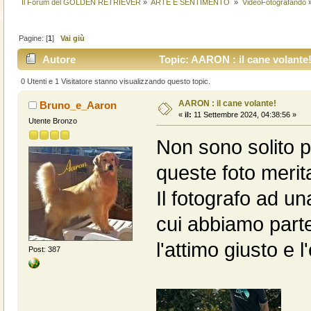
Il Forum del GOLDEN RETRIEVER
»
ARTE E SENTIMENTO 
»
VideoFotografando
Pagine: [
1
]
Vai giù
Autore
Topic: AARON : il cane volante!
0 Utenti e 1 Visitatore stanno visualizzando questo topic.
AARON : il cane volante!
Bruno_e_Aaron
«
il:
11 Settembre 2024, 04:38:56 »
Utente Bronzo
Non sono solito p
queste foto meri
Il fotografo ad un
cui abbiamo parte
l'attimo giusto e 
Post: 387