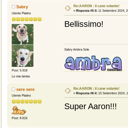
Re:AARON : il cane volante!
Sabry
«
Risposta #5 il:
11 Settembre 2024, 2
Utente Platino
Bellissimo!
Sabry Ambra Sole
Post: 5.918
Le mie bimbe
Re:AARON : il cane volante!
sere sere
«
Risposta #6 il:
15 Settembre 2024, 1
Utente Platino
Super Aaron!!!
Post: 8.816