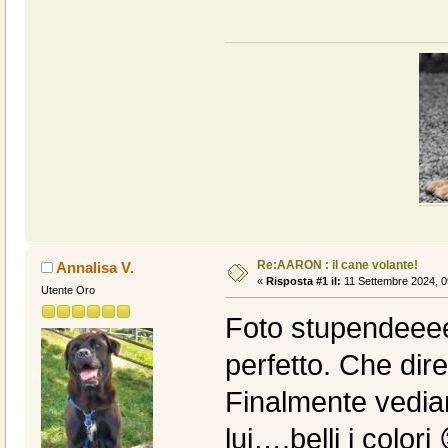
Re:AARON : il cane volante!
Annalisa V.
«
Risposta #1 il:
11 Settembre 2024, 0
Utente Oro
Foto stupendeee
perfetto. Che dir
Finalmente vedia
lui….belli i colori 