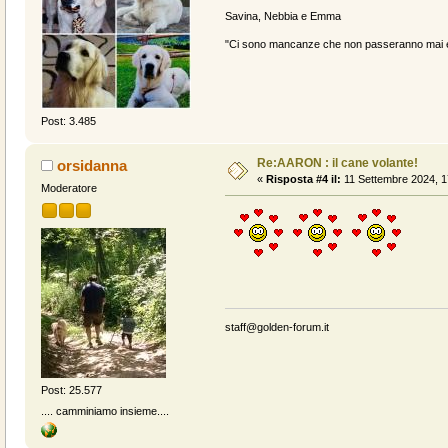
Savina, Nebbia e Emma
"Ci sono mancanze che non passeranno mai e 
Post: 3.485
Re:AARON : il cane volante!
orsidanna
«
Risposta #4 il:
11 Settembre 2024, 1
Moderatore
staff@golden-forum.it
Post: 25.577
.... camminiamo insieme....