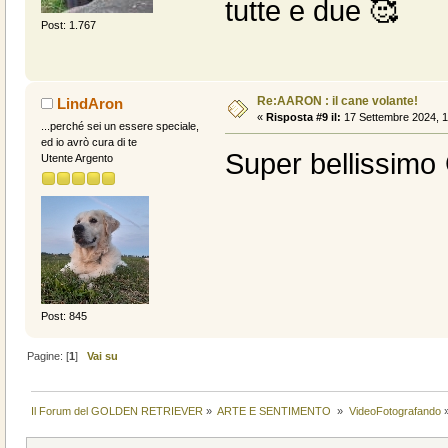
tutte e due 🥰
Post: 1.767
Re:AARON : il cane volante!
LindAron
«
Risposta #9 il:
17 Settembre 2024, 1
...perché sei un essere speciale,
ed io avrò cura di te
Super bellissimo 
Utente Argento
Post: 845
Pagine: [
1
]
Vai su
Il Forum del GOLDEN RETRIEVER
»
ARTE E SENTIMENTO 
»
VideoFotografando