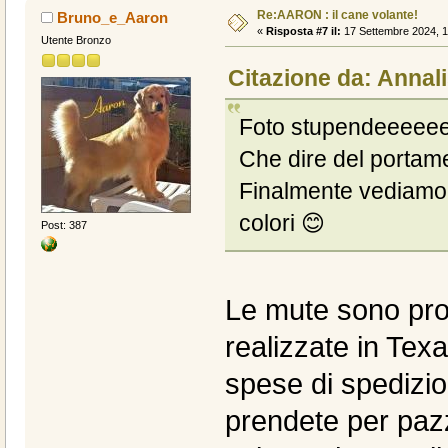
Re:AARON : il cane volante!
Bruno_e_Aaron
«
Risposta #7 il:
17 Settembre 2024, 1
Utente Bronzo
Citazione da: Annali
Foto stupendeeeeee…
Che dire del portame
Finalmente vediamo a
colori 😊
Post: 387
Le mute sono prof
realizzate in Tex
spese di spedizi
prendete per pa