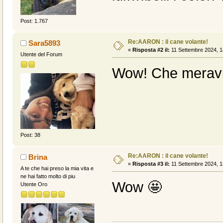
Post: 1.767
Re:AARON : il cane volante!
Sara5893
«
Risposta #2 il:
11 Settembre 2024, 1
Utente del Forum
Wow! Che meravig
Post: 38
Re:AARON : il cane volante!
Brina
«
Risposta #3 il:
11 Settembre 2024, 1
A te che hai preso la mia vita e
ne hai fatto molto di piu
Wow 🤩
Utente Oro