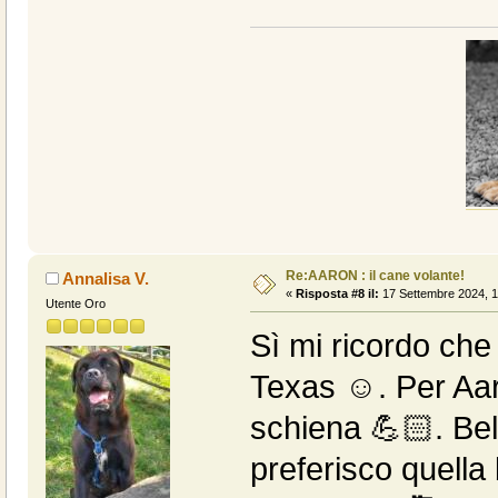
Re:AARON : il cane volante!
Annalisa V.
«
Risposta #8 il:
17 Settembre 2024, 1
Utente Oro
Sì mi ricordo che 
Texas ☺️. Per Aa
schiena 💪🏻. Bel
preferisco quella 