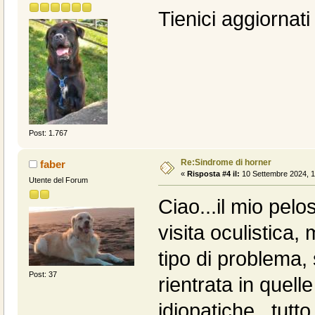
Tienici aggiornati
Post: 1.767
Re:Sindrome di horner
faber
«
Risposta #4 il:
10 Settembre 2024, 1
Utente del Forum
Ciao...il mio pel
visita oculistica
tipo di problema,
Post: 37
rientrata in quell
idiopatiche...tut