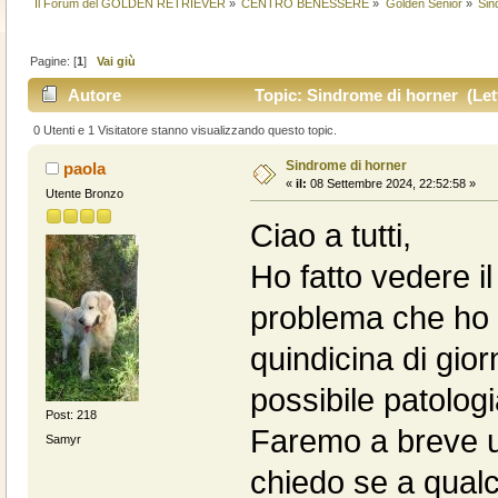
Il Forum del GOLDEN RETRIEVER
»
CENTRO BENESSERE
»
Golden Senior
»
Sin
Pagine: [
1
]
Vai giù
Autore
Topic: Sindrome di horner (Lett
0 Utenti e 1 Visitatore stanno visualizzando questo topic.
Sindrome di horner
paola
«
il:
08 Settembre 2024, 22:52:58 »
Utente Bronzo
Ciao a tutti,
Ho fatto vedere i
problema che ho r
quindicina di gior
possibile patolog
Post: 218
Faremo a breve un
Samyr
chiedo se a qualc