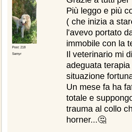
Più leggo e più 
( che inizia a sta
l'avevo portato 
immobile con la t
Post: 218
Il veterinario mi 
Samyr
adeguata terapia è
situazione fortun
Un mese fa ha fat
totale e suppong
trauma al collo c
horner...🤔