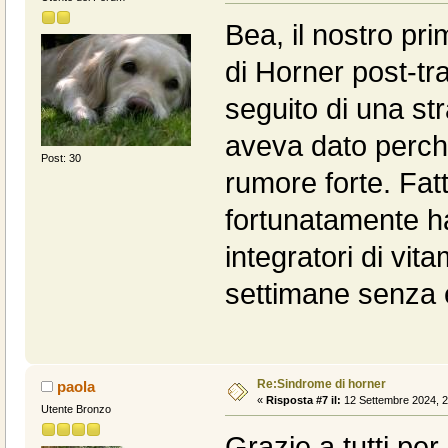
Bea, il nostro pr
di Horner post-t
seguito di una str
aveva dato perche
Post: 30
rumore forte. Fat
fortunatamente h
integratori di vit
settimane senza e
Re:Sindrome di horner
paola
«
Risposta #7 il:
12 Settembre 2024, 2
Utente Bronzo
Grazie a tutti per