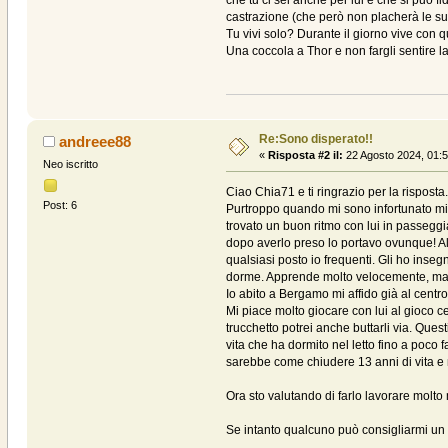
che tu ci sei anche per lui e che si può 
castrazione (che però non placherà le sue
Tu vivi solo? Durante il giorno vive con 
Una coccola a Thor e non fargli sentire l
Re:Sono disperato!!
andreee88
«
Risposta #2 il:
22 Agosto 2024, 01:5
Neo iscritto
Ciao Chia71 e ti ringrazio per la risposta
Post: 6
Purtroppo quando mi sono infortunato mia
trovato un buon ritmo con lui in passegg
dopo averlo preso lo portavo ovunque! Al 
qualsiasi posto io frequenti. Gli ho inse
dorme. Apprende molto velocemente, ma n
Io abito a Bergamo mi affido già al centro
Mi piace molto giocare con lui al gioco c
trucchetto potrei anche buttarli via. Que
vita che ha dormito nel letto fino a poco
sarebbe come chiudere 13 anni di vita e m
Ora sto valutando di farlo lavorare molto
Se intanto qualcuno può consigliarmi un 