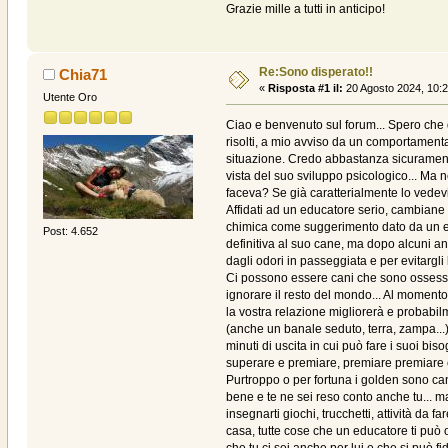
Grazie mille a tutti in anticipo!
Re:Sono disperato!!
Chia71
«
Risposta #1 il:
20 Agosto 2024, 10:2
Utente Oro
Ciao e benvenuto sul forum... Spero che 
risolti, a mio avviso da un comportament
situazione. Credo abbastanza sicuramente 
vista del suo sviluppo psicologico... Ma 
faceva? Se già caratterialmente lo vedevi 
Affidati ad un educatore serio, cambiane 
chimica come suggerimento dato da un edu
Post: 4.652
definitiva al suo cane, ma dopo alcuni a
dagli odori in passeggiata e per evitargli 
Ci possono essere cani che sono ossession
ignorare il resto del mondo... Al momento
la vostra relazione migliorerà e probabil
(anche un banale seduto, terra, zampa...)
minuti di uscita in cui può fare i suoi biso
superare e premiare, premiare premiare ed
Purtroppo o per fortuna i golden sono ca
bene e te ne sei reso conto anche tu... m
insegnarti giochi, trucchetti, attività da 
casa, tutte cose che un educatore ti può 