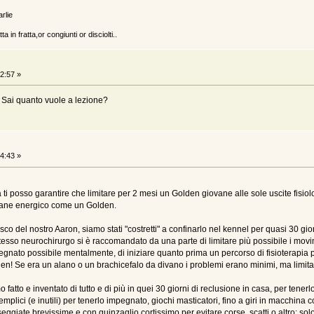
arlie
a in fratta,or congiunti or disciolti..
2:57 »
. Sai quanto vuole a lezione?
4:43 »
a ti posso garantire che limitare per 2 mesi un Golden giovane alle sole uscite fisi
n cane energico come un Golden.
isco del nostro Aaron, siamo stati "costretti" a confinarlo nel kennel per quasi 30 gi
o stesso neurochirurgo si è raccomandato da una parte di limitare più possibile i movime
gnato possibile mentalmente, di iniziare quanto prima un percorso di fisioterapia per
en! Se era un alano o un brachicefalo da divano i problemi erano minimi, ma limita
fatto e inventato di tutto e di più in quei 30 giorni di reclusione in casa, per tenerlo 
mplici (e inutili) per tenerlo impegnato, giochi masticatori, fino a giri in macchina c
eggiate brevissime e con guinzaglio cortissimo per evitare corse, scatti o altro: sol