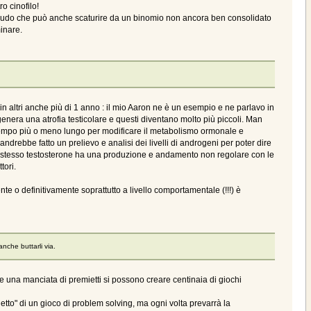
o cinofilo!
scludo che può anche scaturire da un binomio non ancora ben consolidato
minare.
in altri anche più di 1 anno : il mio Aaron ne è un esempio e ne parlavo in
a genera una atrofia testicolare e questi diventano molto più piccoli. Man
o tempo più o meno lungo per modificare il metabolismo ormonale e
 andrebbe fatto un prelievo e analisi dei livelli di androgeni per poter dire
 lo stesso testosterone ha una produzione e andamento non regolare con le
tori.
e o definitivamente soprattutto a livello comportamentale (!!!) è
anche buttarli via.
 e una manciata di premietti si possono creare centinaia di giochi
to" di un gioco di problem solving, ma ogni volta prevarrà la