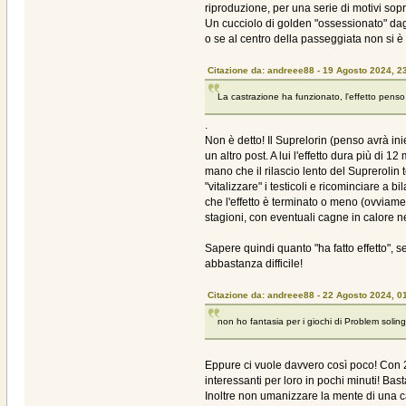
riproduzione, per una serie di motivi sop
Un cucciolo di golden "ossessionato" da
o se al centro della passeggiata non si è
Citazione da: andreee88 - 19 Agosto 2024, 2
La castrazione ha funzionato, l'effetto penso
.
Non è detto! Il Suprelorin (penso avrà in
un altro post. A lui l'effetto dura più di
mano che il rilascio lento del Supreroli
"vitalizzare" i testicoli e ricominciare a 
che l'effetto è terminato o meno (ovviam
stagioni, con eventuali cagne in calore nei pa
Sapere quindi quanto "ha fatto effetto", 
abbastanza difficile!
Citazione da: andreee88 - 22 Agosto 2024, 0
non ho fantasia per i giochi di Problem soling
Eppure ci vuole davvero così poco! Con 2 
interessanti per loro in pochi minuti! Bas
Inoltre non umanizzare la mente di una c