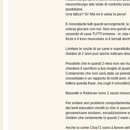
neurochirurgo alle visite di controllo iniz
quotidiane.
Una fatica? SI ! Ma ne è valsa la pena!
E nonostante tutti questi accorgimenti, l
voleva giocare con noi. Non era quindi 
uscendo di casa TUTTI insieme : io, mia 
forze e il tono muscolare si è tornati anc
Limitare le uscite di un cane e soprattut
Golden di 2 anni può anche indicare disa
Possibile che in questi 2 mesi non sei ri
chiedere il sacrificio a tua moglie di qua
Comprendo che non sarà stato un periodo s
consolidato e un rapporto di molti anni, r
lettera questa frase, ma cogli il concetto!)
Bassotto e Retriever sono 2 razze moooolto
Per evitare seri problemi comportamentali e
dei tanti educatori cinofili (o che si spac
giovane/cane anziano, socializzazione ed 
Golden che certamente in questi 2 mesi di
Anche io come Chia71 sono a favore della