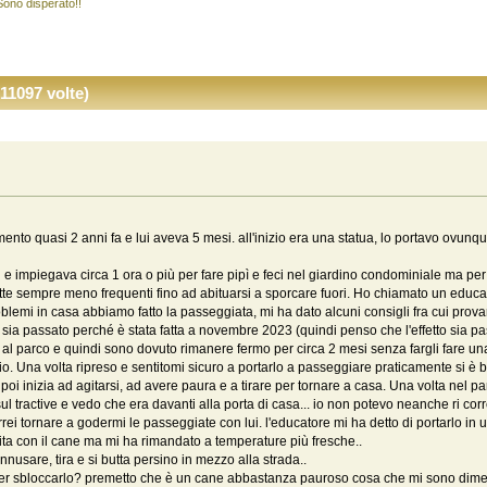
Sono disperato!!
11097 volte)
mento quasi 2 anni fa e lui aveva 5 mesi. all'inizio era una statua, lo portavo ovun
ci e impiegava circa 1 ora o più per fare pipì e feci nel giardino condominiale ma p
fatte sempre meno frequenti fino ad abituarsi a sporcare fuori. Ho chiamato un educ
roblemi in casa abbiamo fatto la passeggiata, mi ha dato alcuni consigli fra cui pro
o sia passato perché è stata fatta a novembre 2023 (quindi penso che l'effetto sia p
i al parco e quindi sono dovuto rimanere fermo per circa 2 mesi senza fargli fare u
aggio. Una volta ripreso e sentitomi sicuro a portarlo a passeggiare praticamente si 
ma poi inizia ad agitarsi, ad avere paura e a tirare per tornare a casa. Una volta n
l tractive e vedo che era davanti alla porta di casa... io non potevo neanche ri corre
rei tornare a godermi le passeggiate con lui. l'educatore mi ha detto di portarlo 
scita con il cane ma mi ha rimandato a temperature più fresche..
nusare, tira e si butta persino in mezzo alla strada..
r sbloccarlo? premetto che è un cane abbastanza pauroso cosa che mi sono diment