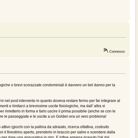
Connesso
ologiche o brevi scorazzate condominiali è davvero un bel danno per la
orni nel post intervento in quanto doveva restare fermo per far integrare al
nti e limitarci a brevissime uscite fisiologiche, ma dall' altra si
 rimetterlo in forma e farlo uscire il prima possibile (anche se con le
re le passeggiate e le uscite a un Golden era un vero problema!
attivo (giochi con la pallina da sdraiato, ricerca olfattiva, costruito
on il finestrino aperto, prenderlo in braccio per salire e scendere dalla
o per dare una annusatina in giro. E infine appena ricevuto l'ok dal