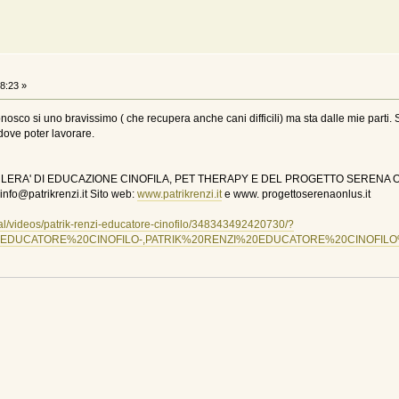
8:23 »
nosco si uno bravissimo ( che recupera anche cani difficili) ma sta dalle mie parti.
 dove poter lavorare.
ERA' DI EDUCAZIONE CINOFILA, PET THERAPY E DEL PROGETTO SERENA ONL
info@patrikrenzi.it Sito web:
www.patrikrenzi.it
e www. progettoserenaonlus.it
ial/videos/patrik-renzi-educatore-cinofilo/348343492420730/?
D%20EDUCATORE%20CINOFILO-,PATRIK%20RENZI%20EDUCATORE%20CINOFILO