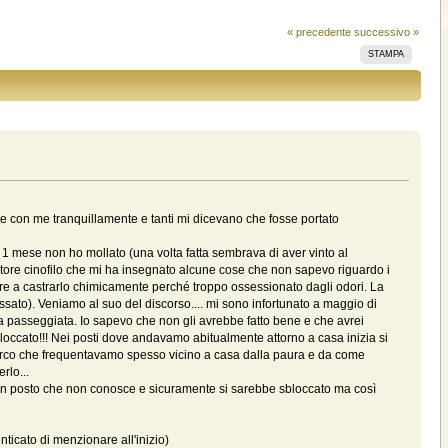
« precedente
successivo »
STAMPA
que con me tranquillamente e tanti mi dicevano che fosse portato
er 1 mese non ho mollato (una volta fatta sembrava di aver vinto al
atore cinofilo che mi ha insegnato alcune cose che non sapevo riguardo i
vare a castrarlo chimicamente perché troppo ossessionato dagli odori. La
assato). Veniamo al suo del discorso.... mi sono infortunato a maggio di
na passeggiata. Io sapevo che non gli avrebbe fatto bene e che avrei
è bloccato!!! Nei posti dove andavamo abitualmente attorno a casa inizia si
el parco che frequentavamo spesso vicino a casa dalla paura e da come
rlo...
in un posto che non conosce e sicuramente si sarebbe sbloccato ma così
icato di menzionare all'inizio)