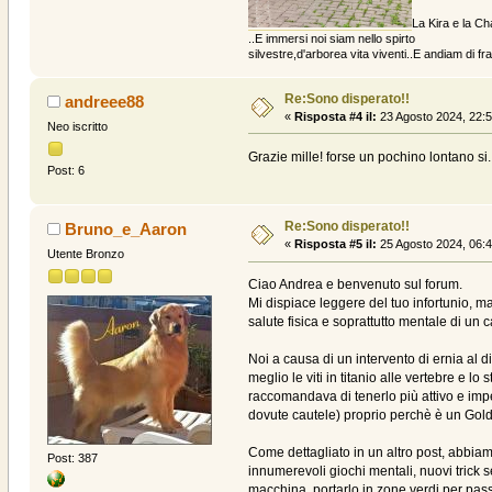
La Kira e la Ch
..E immersi noi siam nello spirto
silvestre,d'arborea vita viventi..E andiam di fratt
Re:Sono disperato!!
andreee88
«
Risposta #4 il:
23 Agosto 2024, 22:5
Neo iscritto
Grazie mille! forse un pochino lontano si
Post: 6
Re:Sono disperato!!
Bruno_e_Aaron
«
Risposta #5 il:
25 Agosto 2024, 06:4
Utente Bronzo
Ciao Andrea e benvenuto sul forum.
Mi dispiace leggere del tuo infortunio, m
salute fisica e soprattutto mentale di u
Noi a causa di un intervento di ernia al d
meglio le viti in titanio alle vertebre e l
raccomandava di tenerlo più attivo e impe
dovute cautele) proprio perchè è un Gold
Come dettagliato in un altro post, abbiamo 
Post: 387
innumerevoli giochi mentali, nuovi trick se
macchina, portarlo in zone verdi per pass