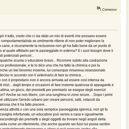
Connesso
 il tutto, credo che ci sia stato un mix di eventi che possano essere
 comportamentalista se umilmente ritiene di non poter migliorare la
o cane, e sicuramente la reclusione non gli ha fatto bene da un punto di
 al quale affidarlo per le passeggiate in esterna? E i suoi bisogni dove li
 potenziali pericoli...
 qualche scuola o educatore bravo... Ricorrere subito alla castrazione
rofessionale, e te lo dice una che ha fatto la chimica e poi la
mo anche un bel binomio insieme, lui comunque rimaneva ossessionato
deciso in accordo con il veterinario di fare la chimica...
 con il proprietario non è ancora arrivata ad essere così intensa da
li inizi... dagli tempo e occasioni di fare insieme qualcosa di appagante e
allina, un gioco, dei premietti per premiarlo se esegue degli esercizi
ori? Anche se non libero, con una lunghina in zone sicure.... Dopo i primi
ioè utilizzare l'arredo urbano per creare percorsi, salti, ostacoli da
cosa che ti ha fatto piacere...
enza attività o con una sola semplice passeggiata igienica, non gli fa
a caviglia infortunata, un educatore può venire a casa e ugualmente
 nascondergli dei premietti o degli oggetti da trovare negli angoli della
ti veda come un riferimento, che anche quando sei fuori lui possa sentire