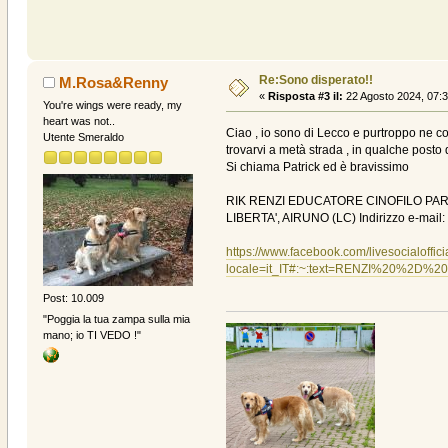
Re:Sono disperato!!
M.Rosa&Renny
«
Risposta #3 il:
22 Agosto 2024, 07:3
You're wings were ready, my
heart was not..
Ciao , io sono di Lecco e purtroppo ne co
Utente Smeraldo
trovarvi a metà strada , in qualche posto
Si chiama Patrick ed è bravissimo
RIK RENZI EDUCATORE CINOFILO PARL
LIBERTA', AIRUNO (LC) Indirizzo e-mail: 
https://www.facebook.com/livesocialoffic
locale=it_IT#:~:text=RENZI%20%2
Post: 10.009
"Poggia la tua zampa sulla mia
mano; io TI VEDO !"