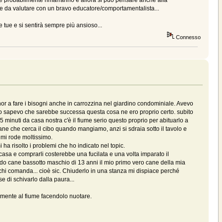
altre probabilmente rimarranno e allora si può pensare anche alla
tive da valutare con un bravo educatore/comportamentalista...
 tue e si sentirà sempre più ansioso...
Connesso
or a fare i bisogni anche in carrozzina nel giardino condominiale. Avevo
ato sapevo che sarebbe successa questa cosa ne ero proprio certo. subito
 minuti da casa nostra c'è il fiume serio questo proprio per abituarlo a
ane che cerca il cibo quando mangiamo, anzi si sdraia sotto il tavolo e
 mi rode moltissimo.
 ha risolto i problemi che ho indicato nel topic.
casa e comprarli costerebbe una fucilata e una volta imparato il
ondo cane bassotto maschio di 13 anni il mio primo vero cane della mia
 chi comanda... cioè sic. Chiuderlo in una stanza mi dispiace perché
 di schivarlo dalla paura...
camente al fiume facendolo nuotare.