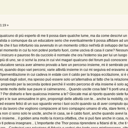
1:19 »
qualcuno di più esperto di me ti possa dare qualche lume, ma da come descrivi un pò
alista o comunque da un educatore serio che eventualmente ti possa affidare ad un
che il tuo infortunio sia avvenuto in un momento critico nell'età di sviluppo del tu
nel momento in cui tu non potevi portarlo fuori, come usciva di casa il cane? Nessuno
insicuro e pauroso fin da cucciolo è normale che ora l'esterno sia per lui un luogo di
più di uno, se ci scrivi la zona in cui vivi magari qualcuno del forum può conoscere
catore senza aver almeno provato a fare un percorso insieme, mi è sembrato poco p
nni, quando dopo vari percorsi, varie attività insieme in cui mi seguiva ed erava
l'iperventilazione in cui cadeva in estate con il caldo per la troppa eccitazione, si è 
ati dagli odori, ma spesso può essere solo un'alternativa al fatto che la relazione
 propendo per la seconda ipotesi perchè il vostro percorso di vita insieme è solo ag
mente molte delle sue paure si calmeranno... Quando uscite cosa fate? ti porti una p
? Per distrarlo e fare qualcosa insieme a te? Giocate mai al riporto quando siete fu
gni e le sue annusatine in giro, proponigli delle attività con te... anche la mobility, c
 essere felici di un suo sguardo verso i tuoi occhi quando sa di aver compiuto qual
ni da lavoro che vogliono compiacere al loro compagno umano di vita, stare fermi, s
a non ci sono solo le uscite, anche in casa, se è caldo fuori, anche quando avevi l
fare insieme... il golden ama molto la ricerca olfattiva, che si può fare anche in casa,
o ti poteva insegnare... L'importante che Thor possa riprendere a fidarsi di te, che 