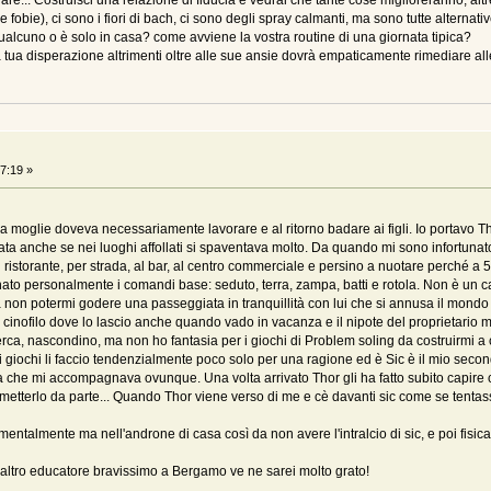
fidare... Costruisci una relazione di fiducia e vedrai che tante cose miglioreranno, 
 fobie), ci sono i fiori di bach, ci sono degli spray calmanti, ma sono tutte alterna
qualcuno o è solo in casa? come avviene la vostra routine di una giornata tipica?
a tua disperazione altrimenti oltre alle sue ansie dovrà empaticamente rimediare alle
7:19 »
.
 moglie doveva necessariamente lavorare e al ritorno badare ai figli. Io portavo Th
iata anche se nei luoghi affollati si spaventava molto. Da quando mi sono infortun
ristorante, per strada, al bar, al centro commerciale e persino a nuotare perché a 55
gnato personalmente i comandi base: seduto, terra, zampa, batti e rotola. Non è un c
on potermi godere una passeggiata in tranquillità con lui che si annusa il mondo
 cinofilo dove lo lascio anche quando vado in vacanza e il nipote del proprietario mi
erca, nascondino, ma non ho fantasia per i giochi di Problem soling da costruirmi a 
sti giochi li faccio tendenzialmente poco solo per una ragione ed è Sic è il mio sec
 fa che mi accompagnava ovunque. Una volta arrivato Thor gli ha fatto subito capire
etterlo da parte... Quando Thor viene verso di me e cè davanti sic come se tentasse
 mentalmente ma nell'androne di casa così da non avere l'intralcio di sic, e poi fisi
altro educatore bravissimo a Bergamo ve ne sarei molto grato!