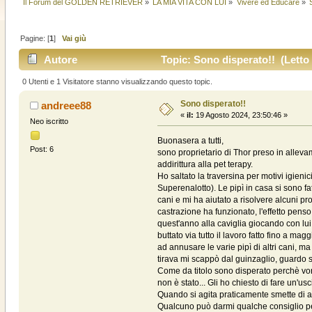
Il Forum del GOLDEN RETRIEVER
»
LA MIA VITA CON LUI
»
Vivere ed Educare
»
Pagine: [
1
]
Vai giù
Autore
Topic: Sono disperato!! (Letto 
0 Utenti e 1 Visitatore stanno visualizzando questo topic.
Sono disperato!!
andreee88
«
il:
19 Agosto 2024, 23:50:46 »
Neo iscritto
Buonasera a tutti,
Post: 6
sono proprietario di Thor preso in alleva
addirittura alla pet terapy.
Ho saltato la traversina per motivi igieni
Superenalotto). Le pipì in casa si sono 
cani e mi ha aiutato a risolvere alcuni p
castrazione ha funzionato, l'effetto pens
quest'anno alla caviglia giocando con lu
buttato via tutto il lavoro fatto fino a m
ad annusare le varie pipì di altri cani, 
tirava mi scappò dal guinzaglio, guardo su
Come da titolo sono disperato perchè vor
non è stato... Gli ho chiesto di fare un'u
Quando si agita praticamente smette di an
Qualcuno può darmi qualche consiglio pe