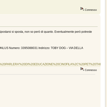
Connesso
 Spostarsi si sposta, non so però di quanto. Eventualmente però potreste
US Numero: 3395088031 Indirizzo: TOBY DOG – VIA DELLA
%20PARLERA'%20DI%20EDUCAZIONE%20CINOFILA%2C%20PET%20THERAPY,pro
Connesso