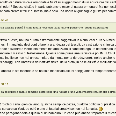
rattutto di natura fisica e ormonale e NON su suggerimento di un educatore del centr
gli odori? Spesso ci stà e in parte può anche esser di natura ormonale! Ma non e
 ancora creato il "NOI" di intesa, ma è solo una uscita al guinzaglio giusto per cam
3:50:46
 sia passato perché è stata fatta a novembre 2023 (quindi penso che l'effetto sia passato).
iettato questo) ha una durata estremamente soggettiva! In alcuni casi dura 5-6 mesi 
 12 mesi! Innanzitutto devi controllare la grandezza dei tescoli. La castrazione chimic
n tende a svanire e viene totalmente metabolizzato, il cane impiega un determinat
bilanciare il rilascio di testosterone. Questa come prima analisi fisica e poi IN TEORIA
ente inutile se non hai un esemplare da monta per la riproduzione). Inoltre anche
raggi, con l'intensità dell' attività fisica, della dieta, in base all' età e molti altri fat
se ancora lo sta facendo e se ha solo modificato alcuni atteggiamenti temporaneament
1:57:19
 da costruirmi a casa e comprarli costerebbe una fucilata e una volta imparato il trucchetto potrei 
rotoli di carta igienica vuoti, qualche semplice pezza, qualche bottiglia di plastica
ta cercare su Youtube ed è pieno di tutorial creativi se non hai fantasia.
ane paragonandola a quella di un bambino. Un cane può anche "imparare il trucchet