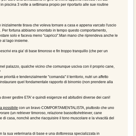
o in piscina 3 volte a settimana propio per riportarlo alle sue routine
è inizialmente tirava che voleva tornare a casa e appena varcato l'uscio
ire. Per fortuna abbiamo smontato in tempo questo comportamento,
n restare solo e faceva meno "capricci".Man mano che riprendeva anche le
 e al lago insieme.
crivi era gia' di base timoroso e fin troppo tranquillo (che per un
no nel palazzo, qualche vicino che comunque usciva con il proprio cane,
?
riorità e tendenzialmente "comanda" il territorio, nutri un affetto
à a instaurare quel fondamentale rapporto di binomio (non prendere alla
a dover gestire ETA' e quindi esigenze ed abitudini diverse dei cani!
ma possibile
con un bravo COMPORTAMENTALISTA, piuttosto che uno
avorare (un retriever timoroso, relazione bassotto/retriever, cane
e di casa, nonchè anche riacquisire il tono muscolare e la vivacità del
 la sua veterinaria di base e una dottoressa specializzata in