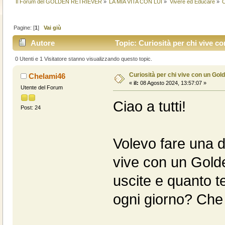
Il Forum del GOLDEN RETRIEVER
»
LA MIA VITA CON LUI
»
Vivere ed Educare
»
C
Pagine: [
1
]
Vai giù
Autore
Topic: Curiosità per chi vive c
0 Utenti e 1 Visitatore stanno visualizzando questo topic.
Curiosità per chi vive con un Gol
Chelami46
«
il:
08 Agosto 2024, 13:57:07 »
Utente del Forum
Ciao a tutti!
Post: 24
Volevo fare una d
vive con un Gold
uscite e quanto te
ogni giorno? Che 