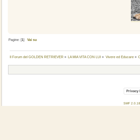
Pagine: [
1
]
Vai su
Il Forum del GOLDEN RETRIEVER
»
LA MIA VITA CON LUI
»
Vivere ed Educare
»
C
Privacy 
SMF 2.0.1