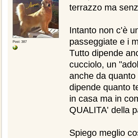
terrazzo ma senz
Intanto non c'è u
passeggiate e i m
Post: 387
Tutto dipende anc
cucciolo, un "ado
anche da quanto è
dipende quanto t
in casa ma in co
QUALITA' della p
Spiego meglio co