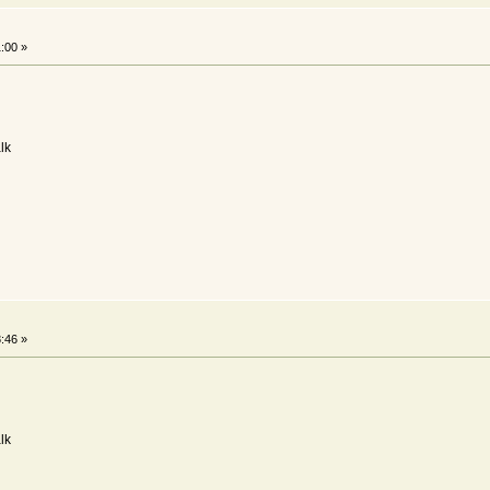
:00 »
lk
:46 »
lk