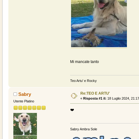
Mi mancate tanto
Teo Artu' e Rocky
Re:TEO E ARTU'
Sabry
«
Risposta #1 il:
18 Luglio 2024, 21:17
Utente Platino
❤️
Sabry Ambra Sole