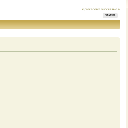
« precedente
successivo »
STAMPA