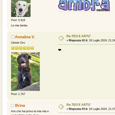
Post: 5.918
Le mie bimbe
Re:TEO E ARTU'
Annalisa V.
«
Risposta #2 il:
18 Luglio 2024, 21:24
Utente Oro
❤️
Post: 1.767
Re:TEO E ARTU'
Brina
«
Risposta #3 il:
18 Luglio 2024, 21:37
A te che hai preso la mia vita e