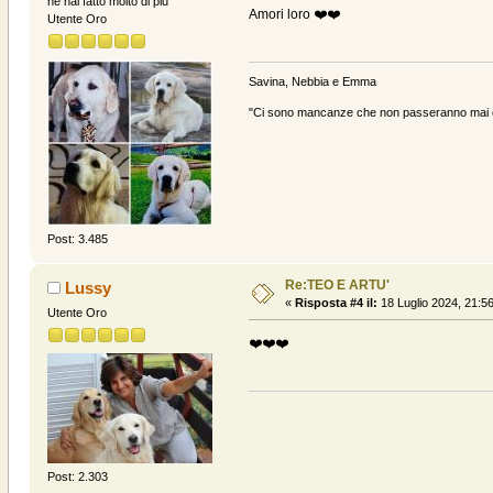
ne hai fatto molto di piu
Amori loro ❤️❤️
Utente Oro
Savina, Nebbia e Emma
"Ci sono mancanze che non passeranno mai e 
Post: 3.485
Re:TEO E ARTU'
Lussy
«
Risposta #4 il:
18 Luglio 2024, 21:56
Utente Oro
❤️❤️❤️
Post: 2.303