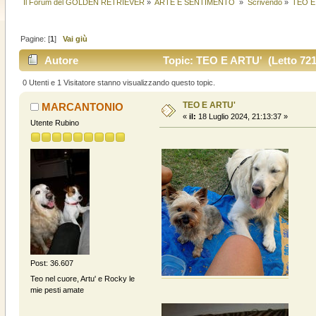
Il Forum del GOLDEN RETRIEVER
»
ARTE E SENTIMENTO 
»
Scrivendo
»
TEO E
Pagine: [
1
]
Vai giù
Autore
Topic: TEO E ARTU' (Letto 7212
0 Utenti e 1 Visitatore stanno visualizzando questo topic.
TEO E ARTU'
MARCANTONIO
«
il:
18 Luglio 2024, 21:13:37 »
Utente Rubino
Post: 36.607
Teo nel cuore, Artu' e Rocky le
mie pesti amate