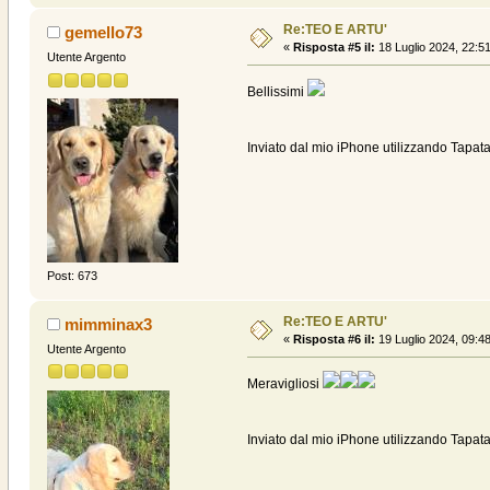
Re:TEO E ARTU'
gemello73
«
Risposta #5 il:
18 Luglio 2024, 22:51
Utente Argento
Bellissimi
Inviato dal mio iPhone utilizzando Tapata
Post: 673
Re:TEO E ARTU'
mimminax3
«
Risposta #6 il:
19 Luglio 2024, 09:48
Utente Argento
Meravigliosi
Inviato dal mio iPhone utilizzando Tapata