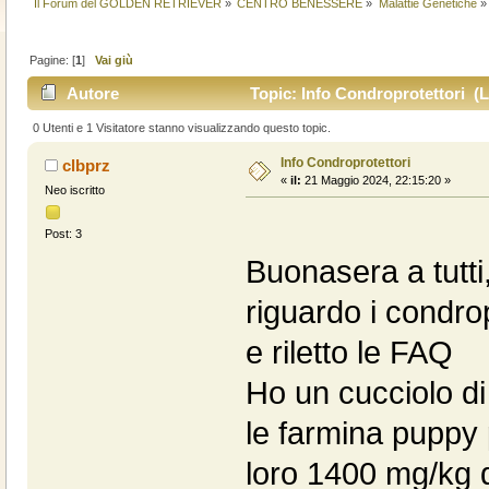
Il Forum del GOLDEN RETRIEVER
»
CENTRO BENESSERE
»
Malattie Genetiche
»
Pagine: [
1
]
Vai giù
Autore
Topic: Info Condroprotettori (L
0 Utenti e 1 Visitatore stanno visualizzando questo topic.
Info Condroprotettori
clbprz
«
il:
21 Maggio 2024, 22:15:20 »
Neo iscritto
Post: 3
Buonasera a tutti
riguardo i condrop
e riletto le FAQ
Ho un cucciolo d
le farmina puppy
loro 1400 mg/kg 