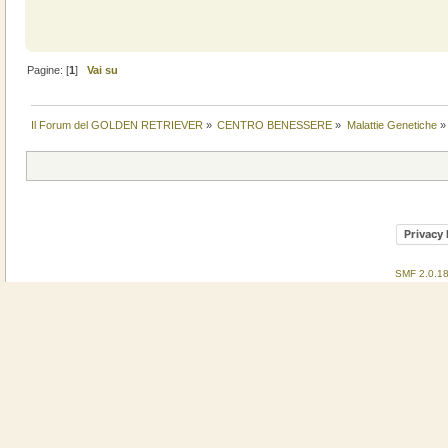
Pagine: [
1
]
Vai su
Il Forum del GOLDEN RETRIEVER
»
CENTRO BENESSERE
»
Malattie Genetiche
»
Privacy 
SMF 2.0.1