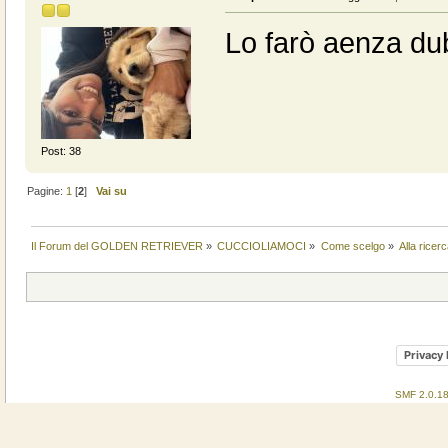
Lo farò aenza du
Post: 38
Pagine:
1
[
2
]
Vai su
Il Forum del GOLDEN RETRIEVER
»
CUCCIOLIAMOCI
»
Come scelgo
»
Alla ricer
Privacy 
SMF 2.0.1