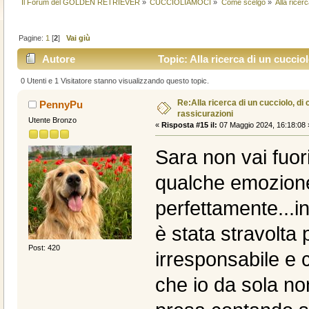
Il Forum del GOLDEN RETRIEVER
»
CUCCIOLIAMOCI
»
Come scelgo
»
Alla ricer
Pagine:
1
[
2
]
Vai giù
Autore
Topic: Alla ricerca di un cucciol
0 Utenti e 1 Visitatore stanno visualizzando questo topic.
Re:Alla ricerca di un cucciolo, di 
PennyPu
rassicurazioni
Utente Bronzo
«
Risposta #15 il:
07 Maggio 2024, 16:18:08 
Sara non vai fuor
qualche emozione 
perfettamente...in
è stata stravolta 
Post: 420
irresponsabile e c
che io da sola no