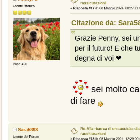
rassicurazioni
Utente Bronzo
«
Risposta #17 il:
08 Maggio 2024, 08:27:11 
Citazione da: Sara5
Grazie Penny, sei un
per il futuro! E che 
degna di voi ❤
Post: 420
sei molto car
di fare
Re:Alla ricerca di un cucciolo, di 
Sara5893
rassicurazioni
Utente del Forum
«
Risposta #18 il:
08 Maggio 2024, 12:29:00 