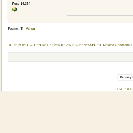
Post: 14.364
Pagine: [
1
]
Vai su
Il Forum del GOLDEN RETRIEVER
»
CENTRO BENESSERE
»
Malattie Genetiche
»
Privacy 
SMF 2.0.1