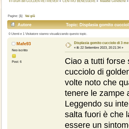
Il Forum del GOLDEN RETRIEVER
»
CENTRO BENESSERE
»
Malattie Genetiche
»
Pagine: [
1
]
Vai giù
Autore
Topic: Displasia gomito cucciol
0 Utenti e 1 Visitatore stanno visualizzando questo topic.
Displasia gomito cucciolo di 3 me
Mafe93
«
il:
22 Settembre 2023, 20:21:34 »
Neo iscritto
Ciao a tutti forse
Post: 6
cucciolo di golde
volte noto che qu
tenere le zampe a
Leggendo su inte
salta fuori è che
essere un sintomo