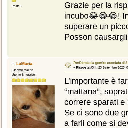
Grazie per la risp
Post: 6
incubo😂😂😂! In
superare un piccolo
Posson causargli
Re:Displasia gomito cucciolo di 
LaMaria
«
Risposta #3 il:
23 Settembre 2023, 0
Life with Maebh
Utente Smeraldo
L’importante è fa
“mattana”, sopratt
correre sparati e
Se ci sono due g
a farli come si de