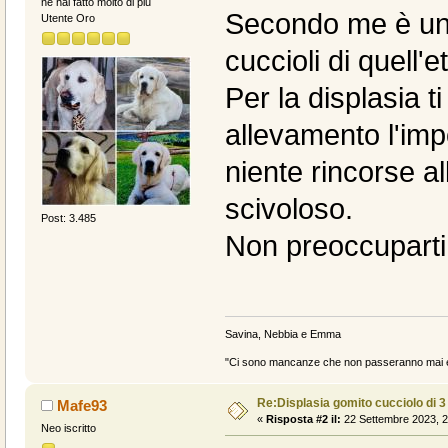
ne hai fatto molto di piu
Secondo me è una
Utente Oro
cuccioli di quell'
Per la displasia 
allevamento l'impo
niente rincorse a
scivoloso.
Post: 3.485
Non preoccuparti, 
Savina, Nebbia e Emma
"Ci sono mancanze che non passeranno mai e 
Re:Displasia gomito cucciolo di 
Mafe93
«
Risposta #2 il:
22 Settembre 2023, 2
Neo iscritto