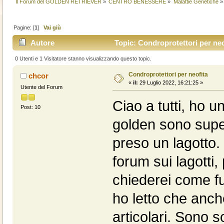
Il Forum del GOLDEN RETRIEVER
»
CENTRO BENESSERE
»
Malattie Genetiche
»
Pagine: [
1
]
Vai giù
Autore
Topic: Condroprotettori per neo
0 Utenti e 1 Visitatore stanno visualizzando questo topic.
Condroprotettori per neofita
chcor
«
il:
29 Luglio 2022, 16:21:25 »
Utente del Forum
Ciao a tutti, ho u
Post: 10
golden sono super
preso un lagotto.
forum sui lagotti,
chiederei come fu
ho letto che anch
articolari. Sono 