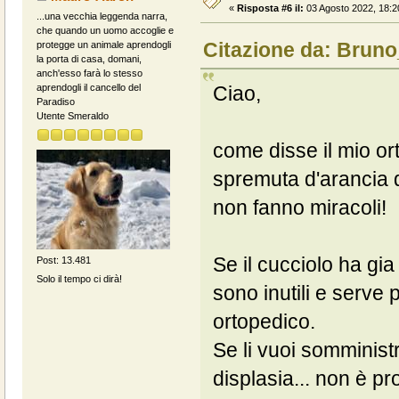
«
Risposta #6 il:
03 Agosto 2022, 18:2
...una vecchia leggenda narra,
che quando un uomo accoglie e
Citazione da: Bruno
protegge un animale aprendogli
la porta di casa, domani,
anch'esso farà lo stesso
Ciao,
aprendogli il cancello del
Paradiso
Utente Smeraldo
come disse il mio o
spremuta d'arancia d
non fanno miracoli!
Se il cucciolo ha gia
Post: 13.481
Solo il tempo ci dirà!
sono inutili e serve p
ortopedico.
Se li vuoi somminis
displasia... non è pro