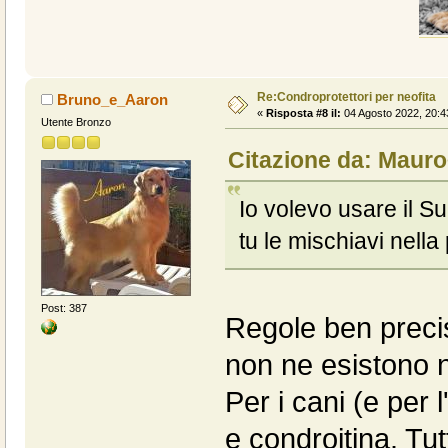
Re:Condroprotettori per neofita
Bruno_e_Aaron
«
Risposta #8 il:
04 Agosto 2022, 20:4
Utente Bronzo
Citazione da: Mauro
Io volevo usare il S
tu le mischiavi nell
Post: 387
Regole ben precise
non ne esistono 
Per i cani (e per 
e condroitina. Tut