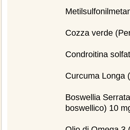
Metilsulfonilmet
Cozza verde (Per
Condroitina solfa
Curcuma Longa (
Boswellia Serrata
boswellico) 10 m
Olio di Omega 3 