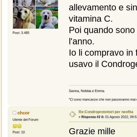
allevamento e sino
vitamina C.
Poi quando sono g
Post: 3.485
l'anno.
Io li compravo in 
usavo il Condrog
Savina, Nebbia e Emma
"Ci sono mancanze che non passeranno mai e 
Re:Condroprotettori per neofita
chcor
«
Risposta #2 il:
01 Agosto 2022, 09:5
Utente del Forum
Grazie mille
Post: 10