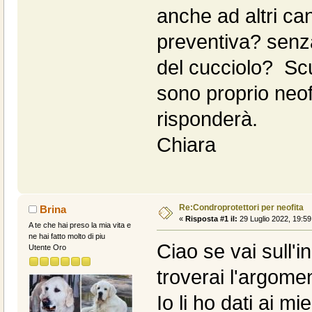
anche ad altri ca
preventiva? senza
del cucciolo? Sc
sono proprio neof
risponderà.
Chiara
Re:Condroprotettori per neofita
Brina
«
Risposta #1 il:
29 Luglio 2022, 19:59
A te che hai preso la mia vita e
ne hai fatto molto di piu
Ciao se vai sull'
Utente Oro
troverai l'argomen
Io li ho dati ai m