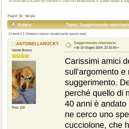
Il Forum del GOLDEN RETRIEVER
»
CENTRO BENESSERE
»
Golden Senior
»
Sug
Pagine: [
1
]
Vai giù
Autore
Topic: Suggerimento veterinario
0 Utenti e 1 Visitatore stanno visualizzando questo topic.
Suggerimento veterinario
ANTONELLAROCKY
«
il:
10 Giugno 2024, 22:32:59 »
Utente Bronzo
Carissimi amici de
sull'argomento e 
suggerimento. De
perché quello di m
40 anni è andato
Post: 110
ne cerco uno spec
cucciolone, che h