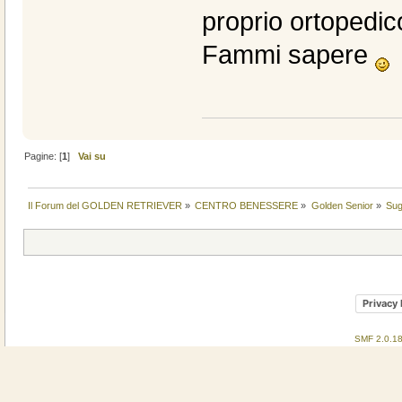
proprio ortopedic
Fammi sapere
Pagine: [
1
]
Vai su
Il Forum del GOLDEN RETRIEVER
»
CENTRO BENESSERE
»
Golden Senior
»
Sug
Privacy 
SMF 2.0.1