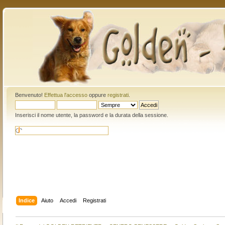
Benvenuto!
Effettua l'accesso
oppure
registrati
.
Inserisci il nome utente, la password e la durata della sessione.
Indice
Aiuto
Accedi
Registrati