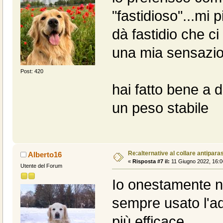
"fastidioso"...mi 
dà fastidio che ci 
una mia sensazi
Post: 420
hai fatto bene a 
un peso stabile
Re:alternative al collare antiparas
Alberto16
«
Risposta #7 il:
11 Giugno 2022, 16:0
Utente del Forum
Io onestamente no
sempre usato l'ad
più efficace.