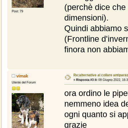
(perchè dice che h
Post: 79
dimensioni).
Quindi abbiamo s
(Frontline d'inve
finora non abbia
Re:alternative al collare antiparas
vimak
«
Risposta #3 il:
09 Giugno 2022, 16:3
Utente del Forum
ora ordino le pip
nemmeno idea de
ogni quanto si a
grazie