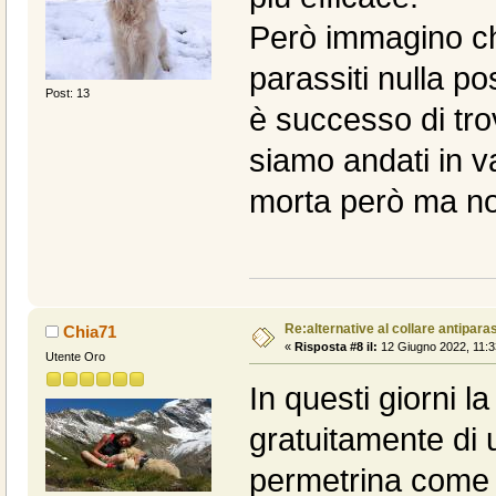
Però immagino ch
parassiti nulla p
Post: 13
è successo di tr
siamo andati in v
morta però ma non
Re:alternative al collare antiparas
Chia71
«
Risposta #8 il:
12 Giugno 2022, 11:3
Utente Oro
In questi giorni l
gratuitamente di 
permetrina come 