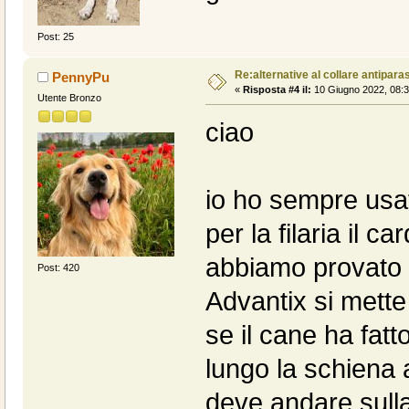
Post: 25
Re:alternative al collare antiparas
PennyPu
«
Risposta #4 il:
10 Giugno 2022, 08:3
Utente Bronzo
ciao
io ho sempre usat
per la filaria il 
abbiamo provato 
Post: 420
Advantix si mett
se il cane ha fatto
lungo la schiena 
deve andare sulla 