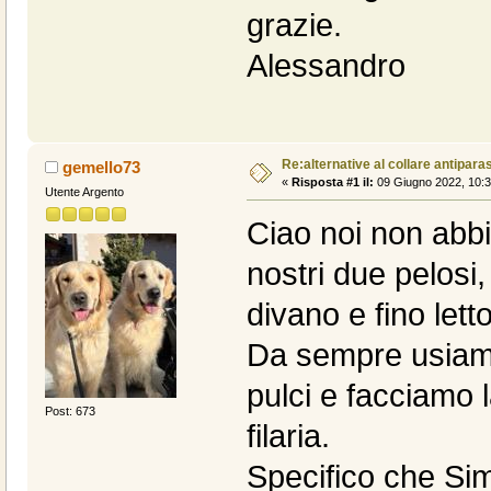
grazie.
Alessandro
Re:alternative al collare antiparas
gemello73
«
Risposta #1 il:
09 Giugno 2022, 10:3
Utente Argento
Ciao noi non abbi
nostri due pelosi,
divano e fino lett
Da sempre usiamo
pulci e facciamo l
Post: 673
filaria.
Specifico che Sim