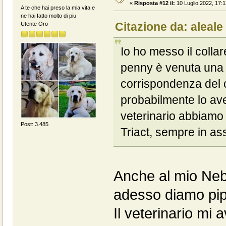
«
Risposta #12 il:
10 Luglio 2022, 17:1
A te che hai preso la mia vita e
ne hai fatto molto di piu
Citazione da: aleale
Utente Oro
Io ho messo il collar
penny è venuta una br
corrispondenza del c
probabilmente lo ave
veterinario abbiamo 
Post: 3.485
Triact, sempre in as
Anche al mio Neb
adesso diamo pip
Il veterinario mi 