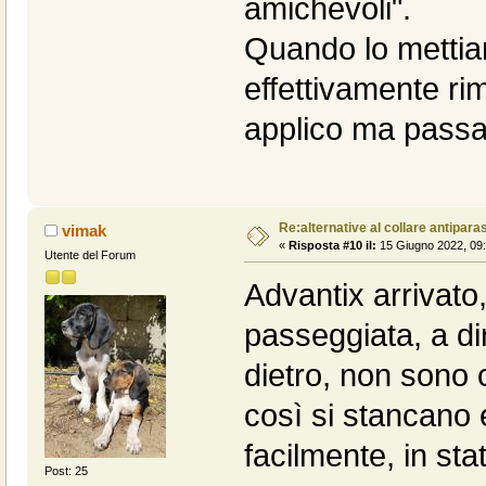
amichevoli".
Quando lo metti
effettivamente rim
applico ma passa 
Re:alternative al collare antiparas
vimak
«
Risposta #10 il:
15 Giugno 2022, 09:
Utente del Forum
Advantix arrivato,
passeggiata, a dir
dietro, non sono 
così si stancano e
facilmente, in st
Post: 25