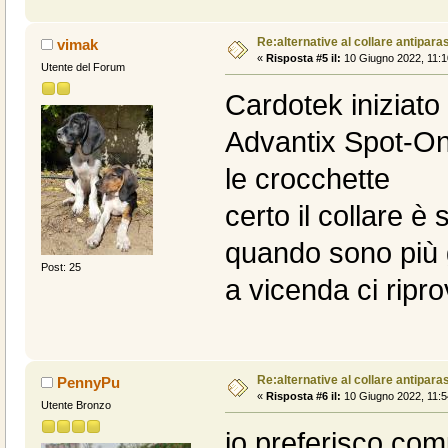
Re:alternative al collare antiparas
vimak
«
Risposta #5 il:
10 Giugno 2022, 11:1
Utente del Forum
Cardotek iniziato
Advantix Spot-On 
le crocchette
certo il collare 
quando sono più g
Post: 25
a vicenda ci ripro
Re:alternative al collare antiparas
PennyPu
«
Risposta #6 il:
10 Giugno 2022, 11:5
Utente Bronzo
io preferisco comu