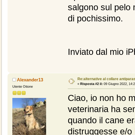
salgono sul pelo 
di pochissimo.
Inviato dal mio i
Re:alternative al collare antiparas
Alexander13
«
Risposta #2 il:
09 Giugno 2022, 14:2
Utente Ottone
Ciao, io non ho ma
veterinaria ha se
quando il cane er
distruggesse e/o 