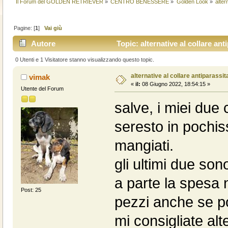
Il Forum del GOLDEN RETRIEVER
»
CENTRO BENESSERE
»
Golden Look
»
alter
Pagine: [
1
]
Vai giù
Autore
Topic: alternative al collare ant
0 Utenti e 1 Visitatore stanno visualizzando questo topic.
alternative al collare antiparassit
vimak
«
il:
08 Giugno 2022, 18:54:15 »
Utente del Forum
salve, i miei due 
seresto in pochis
mangiati.
gli ultimi due son
a parte la spesa 
Post: 25
pezzi anche se po
mi consigliate al