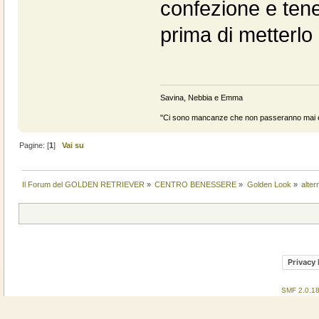
confezione e tener
prima di metterlo
Savina, Nebbia e Emma
"Ci sono mancanze che non passeranno mai e 
Pagine: [
1
]
Vai su
Il Forum del GOLDEN RETRIEVER
»
CENTRO BENESSERE
»
Golden Look
»
alter
Privacy 
SMF 2.0.1