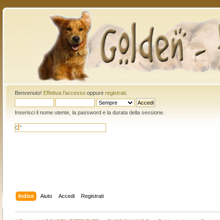
Benvenuto!
Effettua l'accesso
oppure
registrati
.
Inserisci il nome utente, la password e la durata della sessione.
Indice
Aiuto
Accedi
Registrati