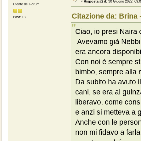
«
Risposta #2 il:
30 Giugno 2022, 09:0
Utente del Forum
Citazione da: Brina 
Post: 13
Ciao, io presi Naira
Avevamo già Nebbia
era ancora disponibi
Con noi è sempre st
bimbo, sempre alla r
Da subito ha avuto i
cani, se era al guinz
liberavo, come consig
e anzi si metteva a g
Anche con le perso
non mi fidavo a farla