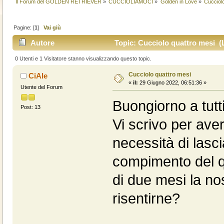
Il Forum del GOLDEN RETRIEVER
»
CUCCIOLIAMOCI
»
Golden in Love
»
Cucciol
Pagine: [
1
]
Vai giù
Autore
Topic: Cucciolo quattro mesi (L
0 Utenti e 1 Visitatore stanno visualizzando questo topic.
Cucciolo quattro mesi
CiAle
«
il:
29 Giugno 2022, 06:51:36 »
Utente del Forum
Buongiorno a tutti
Post: 13
Vi scrivo per ave
necessità di lasci
compimento del q
di due mesi la no
risentirne?