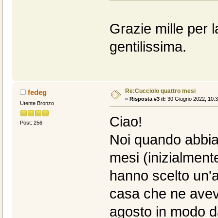
Grazie mille per l
gentilissima.
Re:Cucciolo quattro mesi
fedeg
«
Risposta #3 il:
30 Giugno 2022, 10:3
Utente Bronzo
Ciao!
Post: 256
Noi quando abbia
mesi (inizialment
hanno scelto un'a
casa che ne aveva
agosto in modo da