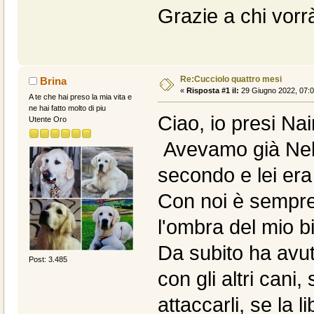
Grazie a chi vor
Re:Cucciolo quattro mesi
Brina
«
Risposta #1 il:
29 Giugno 2022, 07:0
A te che hai preso la mia vita e
ne hai fatto molto di piu
Ciao, io presi Na
Utente Oro
Avevamo già Neb
secondo e lei era
Con noi è sempre
l'ombra del mio b
Da subito ha avut
Post: 3.485
con gli altri cani
attaccarli, se la 