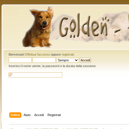
Benvenuto!
Effettua l'accesso
oppure
registrati
.
Inserisci il nome utente, la password e la durata della sessione.
Indice
Aiuto
Accedi
Registrati