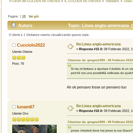
Il Forum del GOLDEN RETRIEVER
»
IL GOLDEN RETRIEVER
»
Standard.
»
Linea
Pagine:
1
[
2
]
Vai giù
Autore
Topic: Linea anglo-americana (L
0 Utenti e 1 Visitatore stanno visualizzando questo topic.
Re:Linea anglo-americana
Cucciolo2022
«
Risposta #15 il:
08 Febbraio 2022, 1
Utente Ottone
Citazione da: gnogno1985 - 08 Febbraio 2022
Post: 76
Si ma mi limitavo a riportare il dubbio di un
perchè era una possibilità sollevata da qualc
Ah ok pensavo fosse un pensiero tuo
Re:Linea anglo-americana
lunam67
«
Risposta #16 il:
09 Febbraio 2022, 1
Utente Oro
Citazione da: gnogno1985 - 08 Febbraio 2022
posso chiederti dove hai preso la tua Grace?