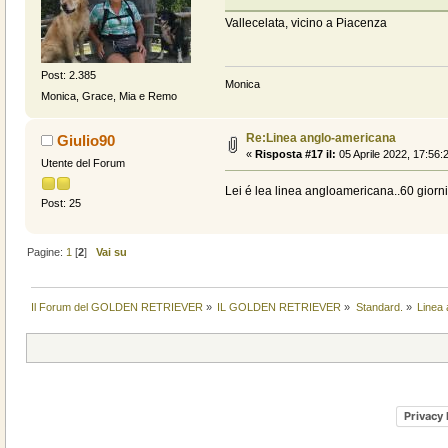
Vallecelata, vicino a Piacenza
Post: 2.385
Monica
Monica, Grace, Mia e Remo
Re:Linea anglo-americana
Giulio90
«
Risposta #17 il:
05 Aprile 2022, 17:56:
Utente del Forum
Lei é lea linea angloamericana..60 giorni
Post: 25
Pagine:
1
[
2
]
Vai su
Il Forum del GOLDEN RETRIEVER
»
IL GOLDEN RETRIEVER
»
Standard.
»
Linea
Privacy 