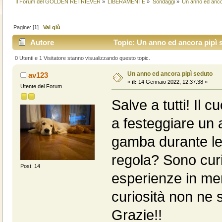
Il Forum del GOLDEN RETRIEVER
»
LIBERAMENTE
»
Sondaggi
»
Un anno ed anco
Pagine: [
1
]
Vai giù
Autore
Topic: Un anno ed ancora pipì s
0 Utenti e 1 Visitatore stanno visualizzando questo topic.
Un anno ed ancora pipì seduto
av123
«
il:
14 Gennaio 2022, 12:37:38 »
Utente del Forum
Salve a tutti! Il
a festeggiare un 
gamba durante le 
regola? Sono curi
Post: 14
esperienze in me
curiosità non n
Grazie!!