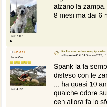
alzano la zampa. B
8 mesi ma dai 6 
Post: 7.117
💝
Re:Un anno ed ancora pipì sedut
Chia71
«
Risposta #3 il:
14 Gennaio 2022, 15:
Utente Oro
Spank la fa semp
disteso con le za
... ha quasi 10 a
Post: 4.652
qualche odore sul
ceh allora fa lo 