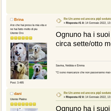
Re:Un anno ed ancora pipì sedut
Brina
«
Risposta #1 il:
14 Gennaio 2022, 13:
A te che hai preso la mia vita e
ne hai fatto molto di piu
Ognuno ha i suoi
Utente Oro
circa sette/otto m
Savina, Nebbia e Emma
"Ci sono mancanze che non passeranno mai e 
Post: 3.485
Re:Un anno ed ancora pipì sedut
dani
«
Risposta #2 il:
14 Gennaio 2022, 13:
Utente Platino
Ognuno ha i suoi