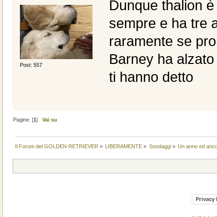
Dunque thalion è 
sempre e ha tre a
raramente se prop
Barney ha alzato 
Post: 557
ti hanno detto
Pagine: [
1
]
Vai su
Il Forum del GOLDEN RETRIEVER
»
LIBERAMENTE
»
Sondaggi
»
Un anno ed anco
Privacy 