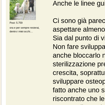
Anche le linee gu
Ci sono già parec
Post: 5.759
aspettare almeno
ora e per sempre resterai,
dentro i miei occhi....
Sia dal punto di vi
Non fare sviluppa
anche bloccarlo n
sterilizzazione p
crescita, soprattut
sviluppare osteop
fatto anche uno s
riscontrato che l