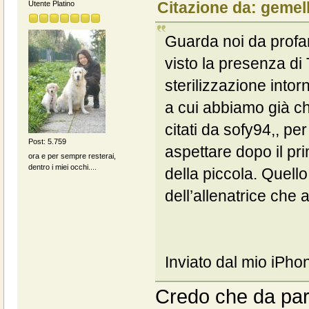
Citazione da: gemel
Utente Platino
Guarda noi da profano
visto la presenza di 
sterilizzazione intorn
a cui abbiamo già chi
citati da sofy94,, pe
Post: 5.759
aspettare dopo il pri
ora e per sempre resterai,
dentro i miei occhi....
della piccola. Quell
dell’allenatrice che
Inviato dal mio iPho
Credo che da part