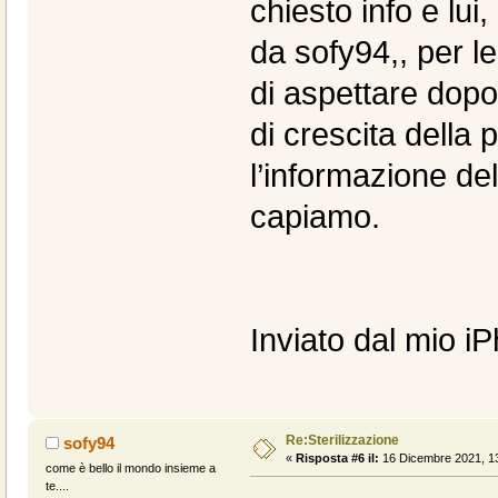
chiesto info e lui,
da sofy94,, per le
di aspettare dopo 
di crescita della 
l’informazione de
capiamo.
Inviato dal mio i
Re:Sterilizzazione
sofy94
«
Risposta #6 il:
16 Dicembre 2021, 13
come è bello il mondo insieme a
te....