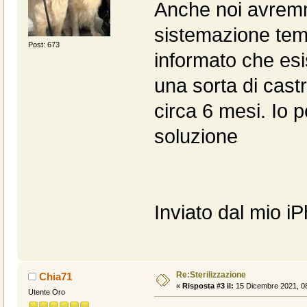
Anche noi avremm
sistemazione temp
Post: 673
informato che esi
una sorta di cast
circa 6 mesi. Io 
soluzione
Inviato dal mio i
Re:Sterilizzazione
Chia71
«
Risposta #3 il:
15 Dicembre 2021, 08
Utente Oro