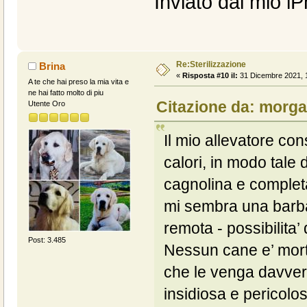
Inviato dal mio i
Re:Sterilizzazione
Brina
«
Risposta #10 il:
31 Dicembre 2021, 1
A te che hai preso la mia vita e
ne hai fatto molto di piu
Citazione da: morga
Utente Oro
Il mio allevatore con
calori, in modo tale 
cagnolina e completa
mi sembra una barba
remota - possibilita’
Post: 3.485
Nessun cane e’ mort
che le venga davvero
insidiosa e pericolo