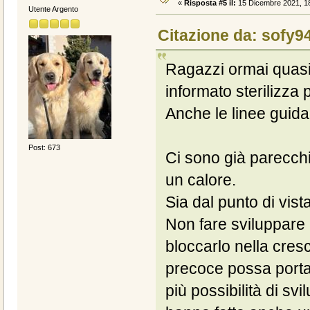
«
Risposta #5 il:
15 Dicembre 2021, 18
Utente Argento
Citazione da: sofy9
Ragazzi ormai quasi
informato sterilizza 
Anche le linee guida
Post: 673
Ci sono già parecch
un calore.
Sia dal punto di vista
Non fare sviluppare 
bloccarlo nella cresc
precoce possa portare
più possibilità di sv