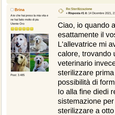
Re:Sterilizzazione
Brina
«
Risposta #1 il:
14 Dicembre 2021, 23
A te che hai preso la mia vita e
ne hai fatto molto di piu
Ciao, io quando 
Utente Oro
esattamente il vo
L'allevatrice mi a
calore, trovando 
veterinario invece
sterilizzare prima
Post: 3.485
possibilità di for
Io alla fine diedi
sistemazione per 
sterilizzare a ott