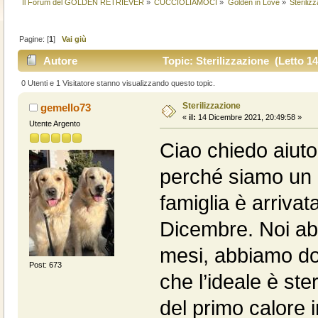
Il Forum del GOLDEN RETRIEVER
»
CUCCIOLIAMOCI
»
Golden in Love
»
Steriliz
Pagine: [
1
]
Vai giù
Autore
Topic: Sterilizzazione (Letto 14
0 Utenti e 1 Visitatore stanno visualizzando questo topic.
Sterilizzazione
gemello73
«
il:
14 Dicembre 2021, 20:49:58 »
Utente Argento
Ciao chiedo aiuto 
perché siamo un p
famiglia è arriva
Dicembre. Noi ab
mesi, abbiamo dom
Post: 673
che l’ideale è ste
del primo calore 