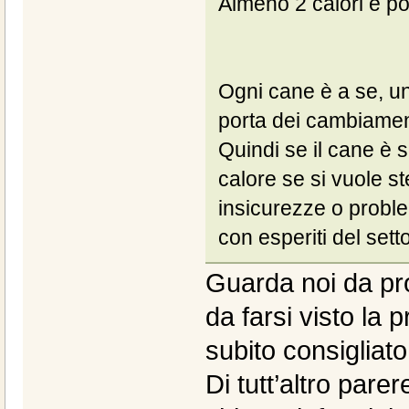
Almeno 2 calori e poi 
Ogni cane è a se, un
porta dei cambiamenti,
Quindi se il cane è 
calore se si vuole st
insicurezze o probl
con esperiti del sett
Guarda noi da pro
da farsi visto la 
subito consigliato
Di tutt’altro pare