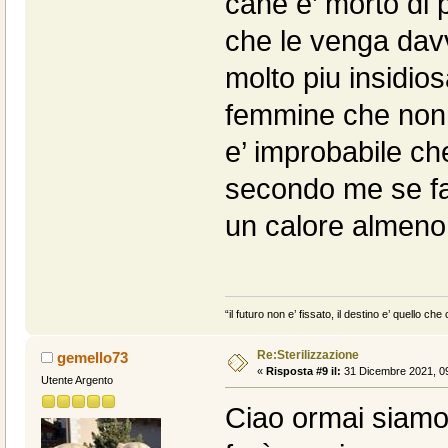
cane e’ morto di 
che le venga davv
molto piu insidios
femmine che non 
e’ improbabile che
secondo me se fa
un calore almeno g
“il futuro non e’ fissato, il destino e’ quello c
Re:Sterilizzazione
gemello73
«
Risposta #9 il:
31 Dicembre 2021, 09
Utente Argento
Ciao ormai siamo c