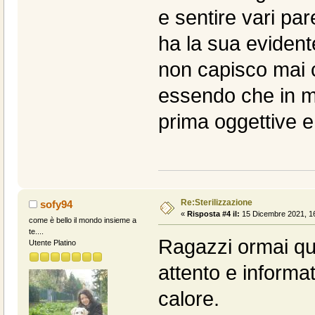
e sentire vari par
ha la sua eviden
non capisco mai 
essendo che in me
prima oggettive e 
Re:Sterilizzazione
sofy94
«
Risposta #4 il:
15 Dicembre 2021, 16
come è bello il mondo insieme a
te....
Ragazzi ormai qu
Utente Platino
attento e informat
calore.