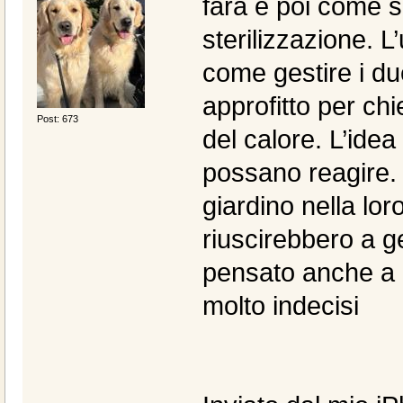
farà e poi come s
sterilizzazione. 
come gestire i due
approfitto per ch
Post: 673
del calore. L’ide
possano reagire. 
giardino nella lo
riuscirebbero a g
pensato anche a
molto indecisi