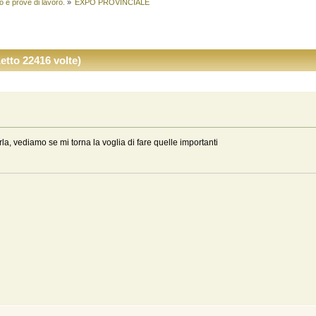
ò e prove di lavoro.
»
EXPO PROVINCIALE
to 22416 volte)
la, vediamo se mi torna la voglia di fare quelle importanti