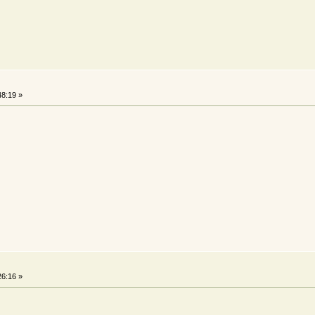
48:19 »
26:16 »