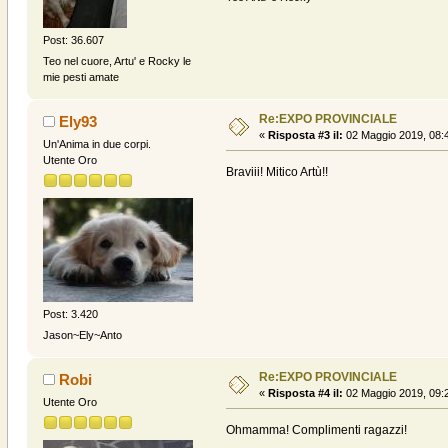
Post: 36.607
Teo nel cuore, Artu' e Rocky le
mie pesti amate
Re:EXPO PROVINCIALE
Ely93
«
Risposta #3 il:
02 Maggio 2019, 08:
Un'Anima in due corpi.
Utente Oro
Braviii! Mitico Artù!!
Post: 3.420
Jason~Ely~Anto
Re:EXPO PROVINCIALE
Robi
«
Risposta #4 il:
02 Maggio 2019, 09:
Utente Oro
Ohmamma! Complimenti ragazzi!