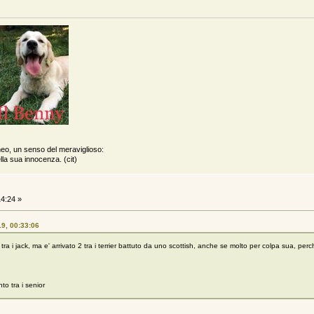
neo, un senso del meraviglioso:
lla sua innocenza. (cit)
4:24 »
9, 00:33:06
vinto tra i jack, ma e' arrivato 2 tra i terrier battuto da uno scottish, anche se molto per colpa sua,
to tra i senior