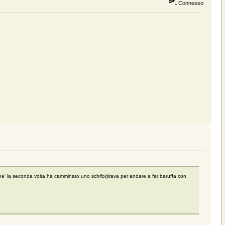
Connesso
 perche' la seconda volta ha camminato uno schifo(tirava per andare a far baruffa con