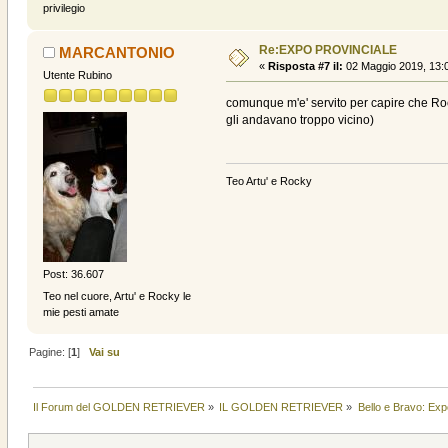
privilegio
Re:EXPO PROVINCIALE
MARCANTONIO
«
Risposta #7 il:
02 Maggio 2019, 13:
Utente Rubino
comunque m'e' servito per capire che Rocky
gli andavano troppo vicino)
Teo Artu' e Rocky
Post: 36.607
Teo nel cuore, Artu' e Rocky le
mie pesti amate
Pagine: [
1
]
Vai su
Il Forum del GOLDEN RETRIEVER
»
IL GOLDEN RETRIEVER
»
Bello e Bravo: Exp