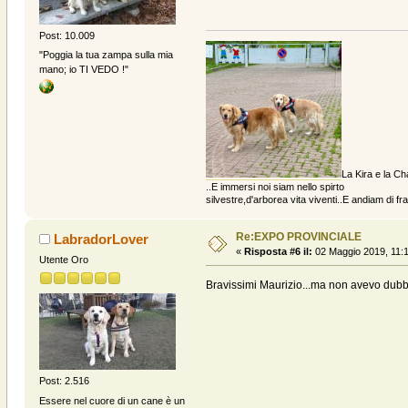
Post: 10.009
"Poggia la tua zampa sulla mia
mano; io TI VEDO !"
La Kira e la Ch
..E immersi noi siam nello spirto
silvestre,d'arborea vita viventi..E andiam di fratt
Re:EXPO PROVINCIALE
LabradorLover
«
Risposta #6 il:
02 Maggio 2019, 11:1
Utente Oro
Bravissimi Maurizio...ma non avevo dubb
Post: 2.516
Essere nel cuore di un cane è un