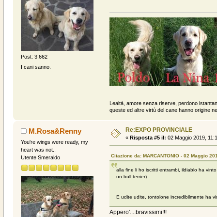
Post: 3.662
I cani sanno.
Lealtà, amore senza riserve, perdono istanta
queste ed altre virtù del cane hanno origine ne
Re:EXPO PROVINCIALE
M.Rosa&Renny
«
Risposta #5 il:
02 Maggio 2019, 11:1
You're wings were ready, my
heart was not..
Citazione da: MARCANTONIO - 02 Maggio 201
Utente Smeraldo
alla fine li ho iscritti entrambi, ildiablo ha 
un bull terrier)
E udite udite, tontolone incredibilmente ha vin
Appero'....bravissimi!!!