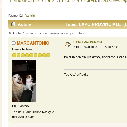
Il Forum del GOLDEN RETRIEVER
»
IL GOLDEN RETRIEVER
»
Bello e Bravo: Exp
Pagine: [
1
]
Vai giù
Autore
Topic: EXPO PROVINCIALE (Let
0 Utenti e 1 Visitatore stanno visualizzando questo topic.
EXPO PROVINCIALE
MARCANTONIO
«
il:
01 Maggio 2019, 15:48:52 »
Utente Rubino
tra due ore c'e' un expo, andremo a veder
Teo Artu' e Rocky
Post: 36.607
Teo nel cuore, Artu' e Rocky le
mie pesti amate