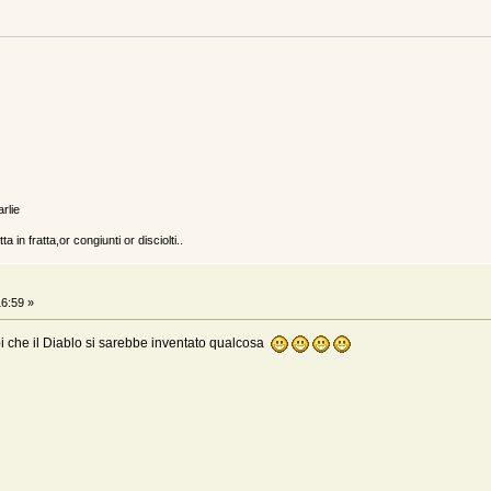
arlie
a in fratta,or congiunti or disciolti..
6:59 »
i che il Diablo si sarebbe inventato qualcosa