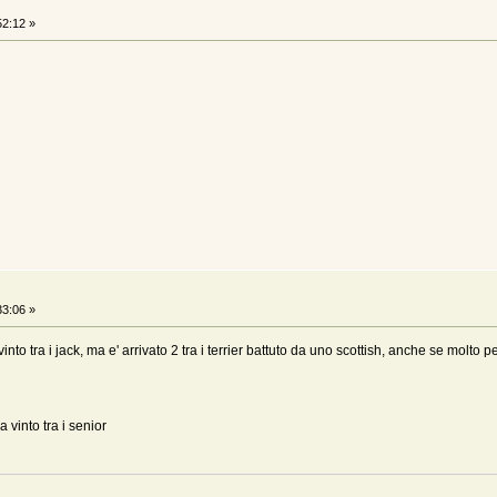
52:12 »
33:06 »
 ha vinto tra i jack, ma e' arrivato 2 tra i terrier battuto da uno scottish, anche se mo
 vinto tra i senior