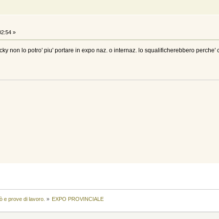
02:54 »
 non lo potro' piu' portare in expo naz. o internaz. lo squalificherebbero perche' ce
ò e prove di lavoro.
»
EXPO PROVINCIALE