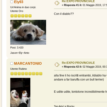
Re:EXPO PROVINCIALE
Ely93
«
Risposta #1 il:
01 Maggio 2019, 17:
Un'Anima in due corpi.
Utente Oro
Con il diablo??
Post: 3.420
Jason~Ely~Anto
Re:EXPO PROVINCIALE
MARCANTONIO
«
Risposta #2 il:
02 Maggio 2019, 00:
Utente Rubino
alla fine li ho iscritti entrambi, ildiablo
andare a far baruffa con un bull terrier)
E udite udite, tontolone incredibilmente ha
Teo Artu' e Rocky