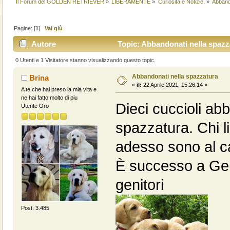
Il Forum del GOLDEN RETRIEVER
»
LIBERAMENTE
»
Curiosità e Notizie.
»
Abband
Pagine: [
1
]
Vai giù
Autore
Topic: Abbandonati nella spazza
0 Utenti e 1 Visitatore stanno visualizzando questo topic.
Abbandonati nella spazzatura
Brina
«
il:
22 Aprile 2021, 15:26:14 »
A te che hai preso la mia vita e
ne hai fatto molto di piu
Dieci cuccioli ab
Utente Oro
spazzatura. Chi l
adesso sono al ca
È successo a Gen
genitori
Post: 3.485