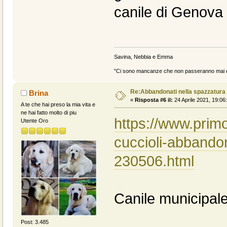
canile di Genova
Savina, Nebbia e Emma
"Ci sono mancanze che non passeranno mai e 
Re:Abbandonati nella spazzatura
Brina
«
Risposta #6 il:
24 Aprile 2021, 19:06
A te che hai preso la mia vita e
ne hai fatto molto di piu
https://www.primo
Utente Oro
cuccioli-abbandon
230506.html
Canile municipa
Post: 3.485