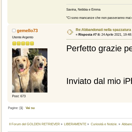
Savina, Nebbia e Emma
"Ci sono mancanze che non passeranno mai e 
Re:Abbandonati nella spazzatura
gemello73
«
Risposta #7 il:
24 Aprile 2021, 19:48
Utente Argento
Perfetto grazie pe
Inviato dal mio i
Post: 673
Pagine: [
1
]
Vai su
Il Forum del GOLDEN RETRIEVER
»
LIBERAMENTE
»
Curiosità e Notizie.
»
Abband