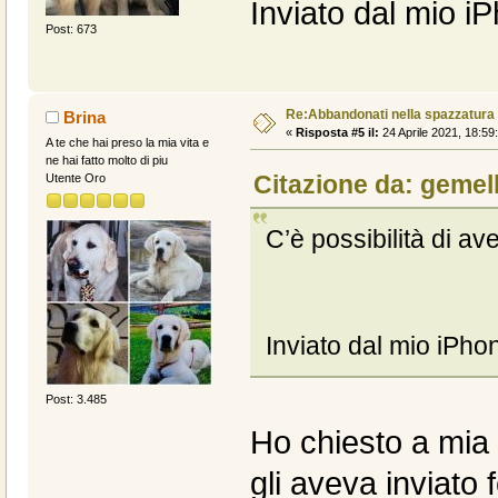
Inviato dal mio i
Post: 673
Re:Abbandonati nella spazzatura
Brina
«
Risposta #5 il:
24 Aprile 2021, 18:59
A te che hai preso la mia vita e
ne hai fatto molto di piu
Citazione da: gemell
Utente Oro
C’è possibilità di av
Inviato dal mio iPho
Post: 3.485
Ho chiesto a mia
gli aveva inviato 