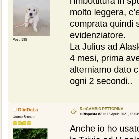
l'imbottitura in s
molto leggera, c'e
comprata quindi 
evidenziatore.
Post: 595
La Julius ad Alas
4 mesi, prima ave
alterniamo dato c
ogni 2 secondi..
Re:CAMBIO PETTORINA
GIidDaLa
«
Risposta #7 il:
15 Aprile 2021, 15:04
Utente Bronzo
Anche io ho usato