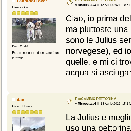
LabradorLover
«
Risposta #3 il:
13 Aprile 2021, 10:34
Utente Oro
Ciao, io prima del
ma piuttosto una a
sono le Julius sen
Post: 2.516
norvegese), ed io 
Essere nel cuore di un cane è un
privilegio
quelle, e mi ci t
acqua si asciuga
Re:CAMBIO PETTORINA
dani
«
Risposta #4 il:
13 Aprile 2021, 15:14
Utente Platino
La Julius è meglio
uso una pettorin