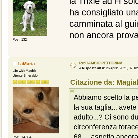
la Trixie ad H so
ha consigliato un
camminata al gui
non ancora prova
Post: 132
Re:CAMBIO PETTORINA
LaMaria
«
Risposta #8 il:
26 Aprile 2021, 07:18
Life with Maebh
Utente Smeraldo
Citazione da: Magial
Abbiamo scelto la pe
la sua taglia... avet
adulto...? Ci sono du
circonferenza torace 
68... aspetto ancora
Post: 14.364