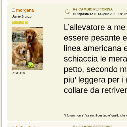
Re:CAMBIO PETTORINA
morgana
«
Risposta #2 il:
13 Aprile 2021, 09:08
Utente Bronzo
L’allevatore a me 
essere pesante ed 
linea americana e
schiaccia le mera
petto, secondo m
Post: 410
piu’ leggera per i
collare da retriver
“il futuro non e’ fissato, il destino e’ quello c
Re:CAMBIO PETTORINA