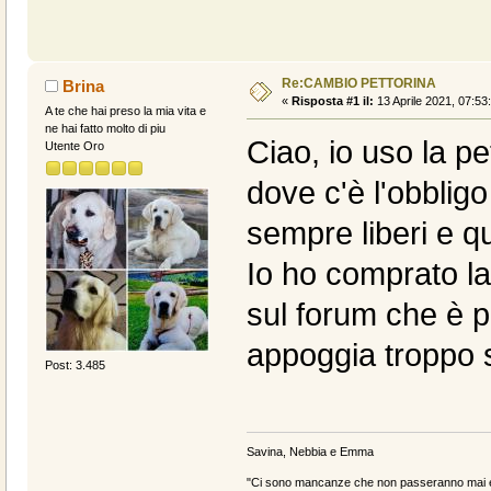
Re:CAMBIO PETTORINA
Brina
«
Risposta #1 il:
13 Aprile 2021, 07:53
A te che hai preso la mia vita e
ne hai fatto molto di piu
Ciao, io uso la p
Utente Oro
dove c'è l'obblig
sempre liberi e qu
Io ho comprato la
sul forum che è p
appoggia troppo su
Post: 3.485
Savina, Nebbia e Emma
"Ci sono mancanze che non passeranno mai e 