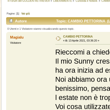
Il Forum del GOLDEN RETRIEVER
»
LIBERAMENTE
»
Curiosità e Notizie.
»
CAMBI
Pagine: [
1
]
Vai giù
Autore
Topic: CAMBIO PETTORINA (Let
0 Utenti e 1 Visitatore stanno visualizzando questo topic.
CAMBIO PETTORINA
Magialu
«
il:
13 Aprile 2021, 03:36:20 »
Visitatore
Rieccomi a chiede
Il mio Sunny cres
ha ora inizia ad 
Noi abbiamo ora u
benissimo, pensa
l estate non è tr
Voi cosa utilizzat