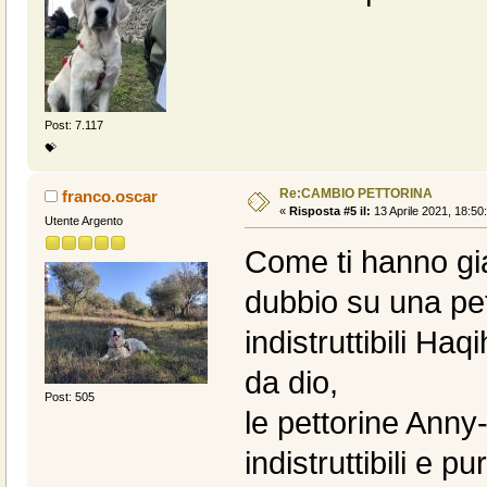
Post: 7.117
💝
Re:CAMBIO PETTORINA
franco.oscar
«
Risposta #5 il:
13 Aprile 2021, 18:50
Utente Argento
Come ti hanno gi
dubbio su una pet
indistruttibili Ha
da dio,
Post: 505
le pettorine Anny
indistruttibili e p