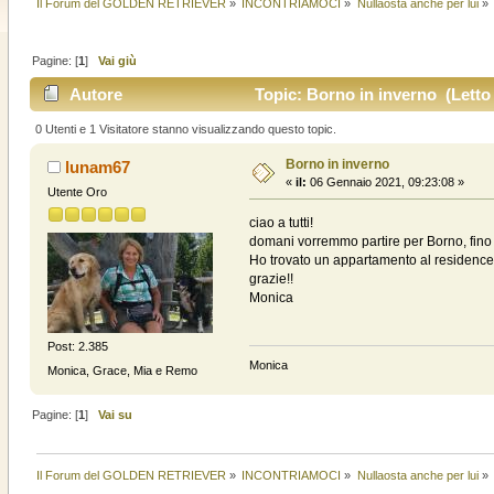
Il Forum del GOLDEN RETRIEVER
»
INCONTRIAMOCI
»
Nullaosta anche per lui
»
Pagine: [
1
]
Vai giù
Autore
Topic: Borno in inverno (Letto 
0 Utenti e 1 Visitatore stanno visualizzando questo topic.
Borno in inverno
lunam67
«
il:
06 Gennaio 2021, 09:23:08 »
Utente Oro
ciao a tutti!
domani vorremmo partire per Borno, fino 
Ho trovato un appartamento al residence
grazie!!
Monica
Post: 2.385
Monica
Monica, Grace, Mia e Remo
Pagine: [
1
]
Vai su
Il Forum del GOLDEN RETRIEVER
»
INCONTRIAMOCI
»
Nullaosta anche per lui
»