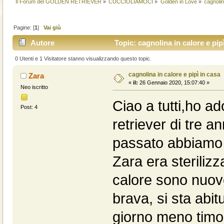
Il Forum del GOLDEN RETRIEVER
»
CUCCIOLIAMOCI
»
Golden in Love
»
cagnolin
Pagine: [
1
]
Vai giù
Autore
Topic: cagnolina in calore e pip
0 Utenti e 1 Visitatore stanno visualizzando questo topic.
cagnolina in calore e pipì in casa
Zara
«
il:
26 Gennaio 2020, 15:07:40 »
Neo iscritto
Ciao a tutti,ho a
Post: 4
retriever di tre a
passato abbiamo 
Zara era sterilizz
calore sono nuov
brava, si sta abi
giorno meno timo