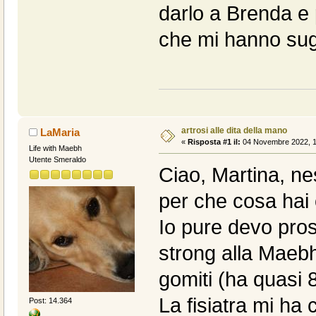
darlo a Brenda e 
che mi hanno sugg
artrosi alle dita della mano
LaMaria
«
Risposta #1 il:
04 Novembre 2022, 1
Life with Maebh
Utente Smeraldo
Ciao, Martina, ne
per che cosa hai
Io pure devo pro
strong alla Maebh 
gomiti (ha quasi 8
La fisiatra mi ha
Post: 14.364