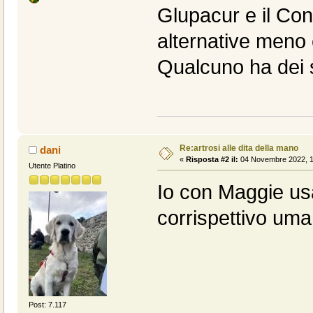
Glupacur e il Co
alternative men
Qualcuno ha dei 
Re:artrosi alle dita della mano
dani
«
Risposta #2 il:
04 Novembre 2022, 1
Utente Platino
Io con Maggie usa
corrispettivo uma
Post: 7.117