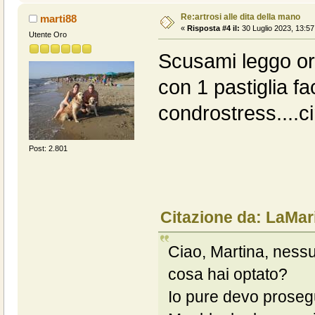
Re:artrosi alle dita della mano
marti88
«
Risposta #4 il:
30 Luglio 2023, 13:57
Utente Oro
Scusami leggo ora
con 1 pastiglia fa
condrostress....ci
Post: 2.801
Citazione da: LaMar
Ciao, Martina, nessu
cosa hai optato?
Io pure devo proseg