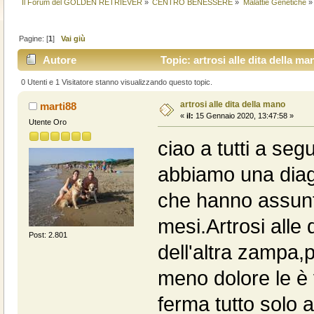
Il Forum del GOLDEN RETRIEVER
»
CENTRO BENESSERE
»
Malattie Genetiche
»
Pagine: [
1
]
Vai giù
Autore
Topic: artrosi alle dita della ma
0 Utenti e 1 Visitatore stanno visualizzando questo topic.
artrosi alle dita della mano
marti88
«
il:
15 Gennaio 2020, 13:47:58 »
Utente Oro
ciao a tutti a se
abbiamo una diagn
che hanno assunto
mesi.Artrosi alle 
Post: 2.801
dell'altra zampa,
meno dolore le è 
ferma tutto solo a