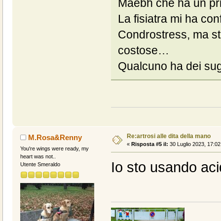
Maebh che ha un princ
La fisiatra mi ha con
Condrostress, ma st
costose…
Qualcuno ha dei su
Re:artrosi alle dita della mano
M.Rosa&Renny
«
Risposta #5 il:
30 Luglio 2023, 17:02
You're wings were ready, my
heart was not..
Io sto usando aci
Utente Smeraldo