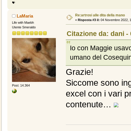
💝
Re:artrosi alle dita della mano
LaMaria
«
Risposta #3 il:
04 Novembre 2022, 1
Life with Maebh
Utente Smeraldo
Citazione da: dani 
Io con Maggie usavo A
umano del Cosequin 
Grazie!
Siccome sono inge
Post: 14.364
excel con i vari p
contenute…