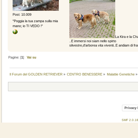
Post: 10.009
"Poggia la tua zampa sulla mia
mano; io TI VEDO !"
La Kira e la Cha
..E immersi noi siam nello spirto
silvestre,d'arborea vita viventi..E andiam di fratt
Pagine: [
1
]
Vai su
Il Forum del GOLDEN RETRIEVER
»
CENTRO BENESSERE
»
Malattie Genetiche
»
Privacy 
SMF 2.0.1