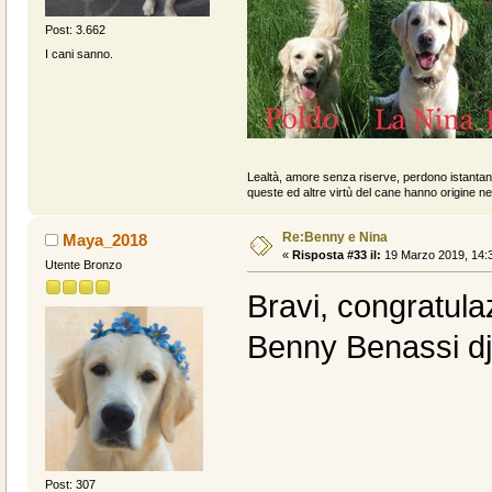
Post: 3.662
I cani sanno.
Lealtà, amore senza riserve, perdono istantan
queste ed altre virtù del cane hanno origine ne
Re:Benny e Nina
Maya_2018
«
Risposta #33 il:
19 Marzo 2019, 14:3
Utente Bronzo
Bravi, congratula
Benny Benassi dj
Post: 307