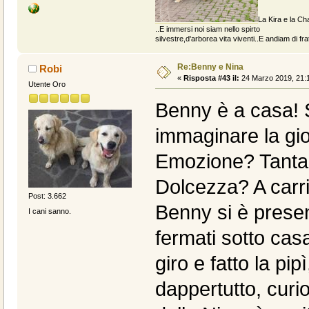
La Kira e la Cha
..E immersi noi siam nello spirto
silvestre,d'arborea vita viventi..E andiam di fratt
Re:Benny e Nina
Robi
«
Risposta #43 il:
24 Marzo 2019, 21:1
Utente Oro
Benny è a casa! S
immaginare la gio
Emozione? Tanta
Dolcezza? A carrio
Post: 3.662
Benny si è presen
I cani sanno.
fermati sotto cas
giro e fatto la pi
dappertutto, curio