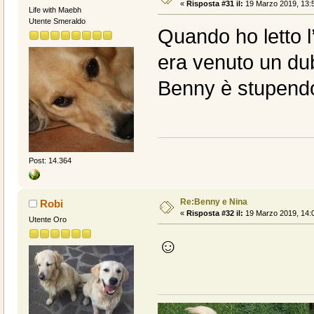
«
Risposta #31 il:
19 Marzo 2019, 13:5
Life with Maebh
Utente Smeraldo
Quando ho letto l’
era venuto un dub
Benny è stupend
Post: 14.364
Re:Benny e Nina
Robi
«
Risposta #32 il:
19 Marzo 2019, 14:0
Utente Oro
☺️