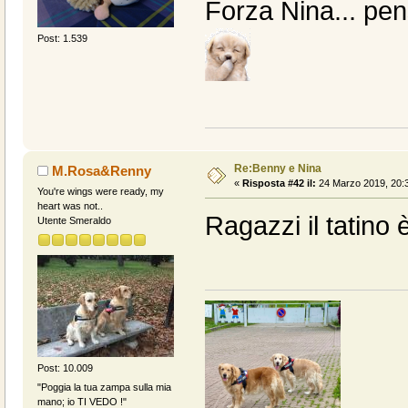
Forza Nina... pen
Post: 1.539
Re:Benny e Nina
M.Rosa&Renny
«
Risposta #42 il:
24 Marzo 2019, 20:3
You're wings were ready, my
heart was not..
Ragazzi il tatino
Utente Smeraldo
Post: 10.009
"Poggia la tua zampa sulla mia
mano; io TI VEDO !"