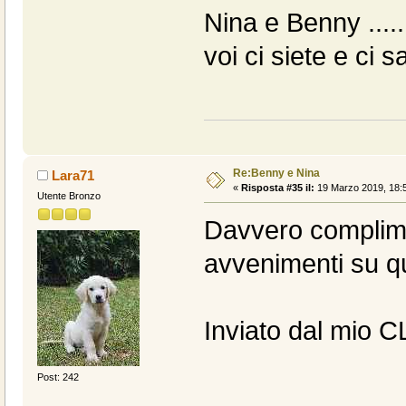
Nina e Benny .....
voi ci siete e ci s
Re:Benny e Nina
Lara71
«
Risposta #35 il:
19 Marzo 2019, 18:5
Utente Bronzo
Davvero complimen
avvenimenti su qu
Inviato dal mio C
Post: 242