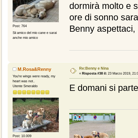
dormirà molto e 
ore di sonno sa
Benny aspettaci, 
Post: 764
Sii amico del mio cane e sarai
anche mio amico
Re:Benny e Nina
M.Rosa&Renny
«
Risposta #38 il:
23 Marzo 2019, 21:0
You're wings were ready, my
heart was not..
E domani si parte!
Utente Smeraldo
Post: 10.009