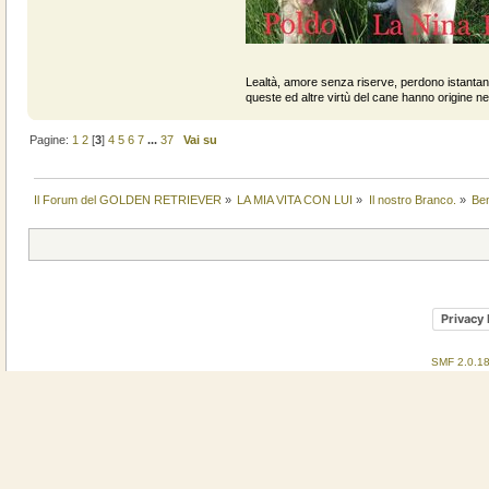
Lealtà, amore senza riserve, perdono istantan
queste ed altre virtù del cane hanno origine ne
Pagine:
1
2
[
3
]
4
5
6
7
...
37
Vai su
Il Forum del GOLDEN RETRIEVER
»
LA MIA VITA CON LUI
»
Il nostro Branco.
»
Be
Privacy 
SMF 2.0.1