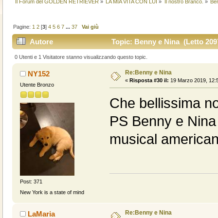
Il Forum del GOLDEN RETRIEVER
»
LA MIA VITA CON LUI
»
Il nostro Branco.
»
Be
Pagine:
1
2
[
3
]
4
5
6
7
...
37
Vai giù
Autore
Topic: Benny e Nina (Letto 2097
0 Utenti e 1 Visitatore stanno visualizzando questo topic.
Re:Benny e Nina
NY152
«
Risposta #30 il:
19 Marzo 2019, 12:5
Utente Bronzo
Che bellissima no
PS Benny e Nina 
musical americano
Post: 371
New York is a state of mind
Re:Benny e Nina
LaMaria