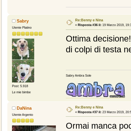
Re:Benny e Nina
Sabry
«
Risposta #36 il:
19 Marzo 2019, 19:3
Utente Platino
Ottima decisione!
di colpi di testa n
Sabry Ambra Sole
Post: 5.918
Le mie bimbe
Re:Benny e Nina
DaNina
«
Risposta #37 il:
23 Marzo 2019, 20:5
Utente Argento
Ormai manca poco 