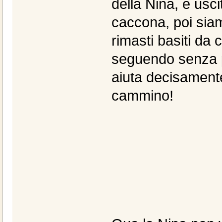
della Nina, è usc
caccona, poi siam
rimasti basiti da
seguendo senza p
aiuta decisamente
cammino!