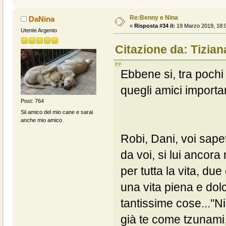
Re:Benny e Nina
DaNina
«
Risposta #34 il:
19 Marzo 2019, 18:0
Utente Argento
Citazione da: Tizian
Ebbene si, tra pochi
quegli amici importan
Post: 764
Sii amico del mio cane e sarai
anche mio amico
Robi, Dani, voi sape
da voi, si lui ancor
per tutta la vita, d
una vita piena e dolc
tantissime cose..."N
già te come tzunami,