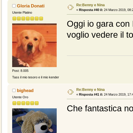
Re:Benny e Nina
Gloria Donati
«
Risposta #40 il:
24 Marzo 2019, 08:2
Utente Platino
Oggi io gara con
voglio vedere il t
Post: 8.005
Tass il mio tesoro e il mio kender
Re:Benny e Nina
bighead
«
Risposta #41 il:
24 Marzo 2019, 17:4
Utente Oro
Che fantastica not