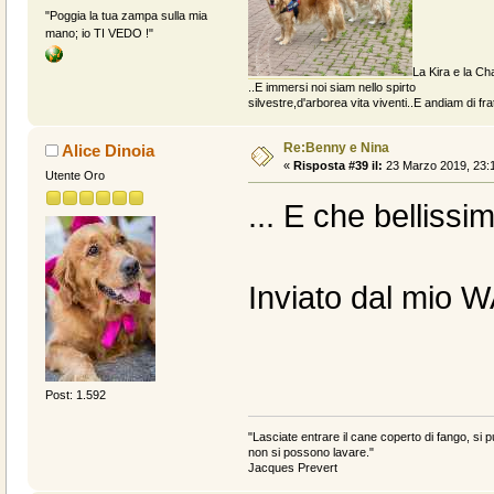
"Poggia la tua zampa sulla mia
mano; io TI VEDO !"
La Kira e la Cha
..E immersi noi siam nello spirto
silvestre,d'arborea vita viventi..E andiam di fratt
Re:Benny e Nina
Alice Dinoia
«
Risposta #39 il:
23 Marzo 2019, 23:1
Utente Oro
... E che belliss
Inviato dal mio 
Post: 1.592
"Lasciate entrare il cane coperto di fango, si pu
non si possono lavare."
Jacques Prevert