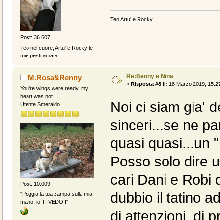
Teo Artu' e Rocky
Post: 36.607
Teo nel cuore, Artu' e Rocky le
mie pesti amate
Re:Benny e Nina
M.Rosa&Renny
«
Risposta #8 il:
18 Marzo 2019, 15:27
You're wings were ready, my
heart was not..
Noi ci siam gia' d
Utente Smeraldo
sinceri...se ne p
quasi quasi...un " 
Posso solo dire u
cari Dani e Robi
Post: 10.009
dubbio il tatino a
"Poggia la tua zampa sulla mia
mano; io TI VEDO !"
di attenzioni, di