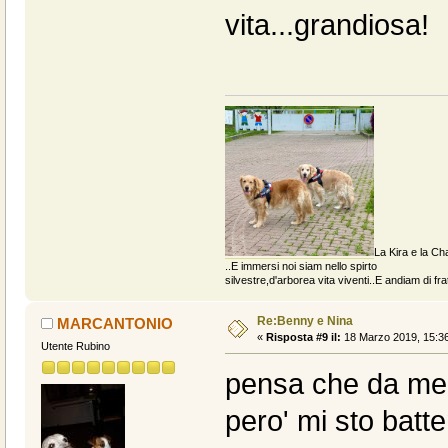
vita...grandiosa!
La Kira e la Cha
..E immersi noi siam nello spirto
silvestre,d'arborea vita viventi..E andiam di fratt
Re:Benny e Nina
MARCANTONIO
«
Risposta #9 il:
18 Marzo 2019, 15:36
Utente Rubino
pensa che da me s
pero' mi sto batt