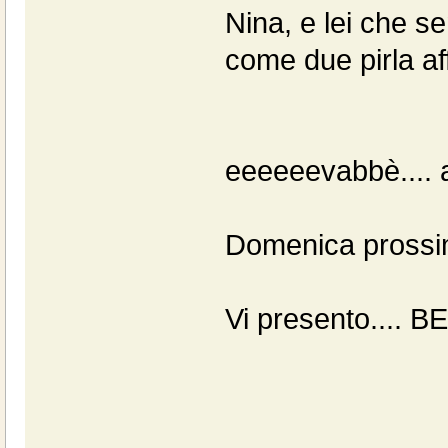
Nina, e lei che s
come due pirla af
eeeeeevabbè.... a
Domenica prossima
Vi presento.... B