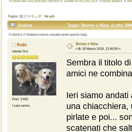
Il Forum del GOLDEN RETRIEVER
»
LA MIA VITA CON LUI
»
Il nostro Branco.
»
Be
Pagine: [
1
]
2
3
4
5
...
37
Vai giù
Autore
Topic: Benny e Nina (Letto 2096
0 Utenti e 2 Visitatori stanno visualizzando questo topic.
Benny e Nina
Robi
«
il:
18 Marzo 2019, 13:40:59 »
Utente Oro
Sembra il titolo di
amici ne combinan
Ieri siamo andati 
Post: 3.662
una chiacchiera, 
I cani sanno.
pirlate e poi... so
scatenati che sa