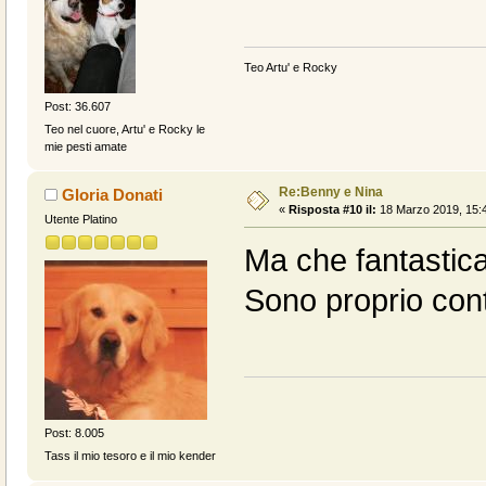
Teo Artu' e Rocky
Post: 36.607
Teo nel cuore, Artu' e Rocky le
mie pesti amate
Re:Benny e Nina
Gloria Donati
«
Risposta #10 il:
18 Marzo 2019, 15:4
Utente Platino
Ma che fantastica 
Sono proprio cont
Post: 8.005
Tass il mio tesoro e il mio kender