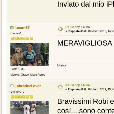
Inviato dal mio i
Re:Benny e Nina
lunam67
«
Risposta #5 il:
18 Marzo 2019, 14:59
Utente Oro
MERAVIGLIOSA F
Monica
Post: 2.385
Monica, Grace, Mia e Remo
Re:Benny e Nina
LabradorLover
«
Risposta #6 il:
18 Marzo 2019, 15:14
Utente Oro
Bravissimi Robi e
così....sono cont