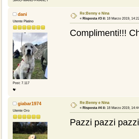
SIRIO-MANU-FRANCY
Re:Benny e Nina
dani
«
Risposta #3 il:
18 Marzo 2019, 14:22
Utente Platino
Complimenti!!! Ch
Post: 7.117
💝
Re:Benny e Nina
giabar1974
«
Risposta #4 il:
18 Marzo 2019, 14:44
Utente Oro
Pazzi pazzi pazzi