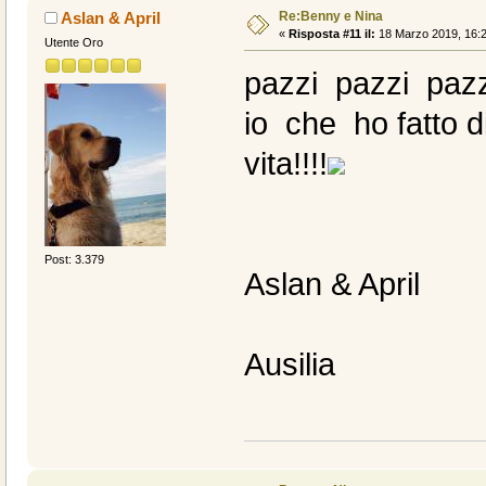
Re:Benny e Nina
Aslan & April
«
Risposta #11 il:
18 Marzo 2019, 16:2
Utente Oro
pazzi pazzi pazz
io che ho fatto d
vita!!!!
Post: 3.379
Aslan & April
Ausilia