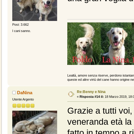
Post: 3.662
I cani sanno.
Lealtà, amore senza riserve, perdono istantan
queste ed altre virtù del cane hanno origine ne
Re:Benny e Nina
DaNina
«
Risposta #14 il:
18 Marzo 2019, 18:0
Utente Argento
Grazie a tutti voi
veneranda età la 
fatto in tempo a r