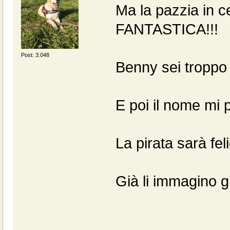
Ma la pazzia in c
FANTASTICA!!!
Post: 3.048
Benny sei troppo 
E poi il nome mi p
La pirata sarà fel
Già li immagino g