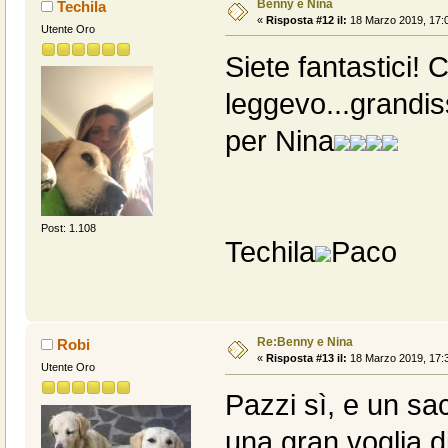
Benny e Nina
Techila
«
Risposta #12 il:
18 Marzo 2019, 17:0
Utente Oro
Siete fantastici
leggevo...grandis
per Nina
Post: 1.108
Techila
Paco
Re:Benny e Nina
Robi
«
Risposta #13 il:
18 Marzo 2019, 17:3
Utente Oro
Pazzi sì, e un sa
una gran voglia d