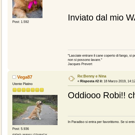
Inviato dal mio 
Post: 1.592
"Lasciate entrare il cane coperto di fango, si pu
non si possono lavare."
Jacques Prevert
Re:Benny e Nina
Vega87
«
Risposta #2 il:
18 Marzo 2019, 14:12
Utente Platino
Oddiooo Robi!! ch
In Paradiso si entra per favoritismo. Se si entr
Post: 5.936