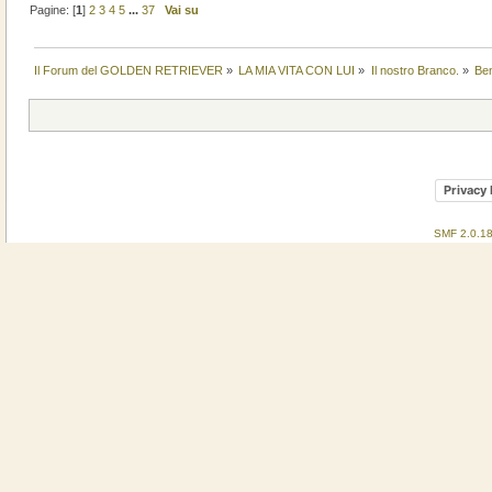
Pagine: [
1
]
2
3
4
5
...
37
Vai su
Il Forum del GOLDEN RETRIEVER
»
LA MIA VITA CON LUI
»
Il nostro Branco.
»
Be
Privacy 
SMF 2.0.1