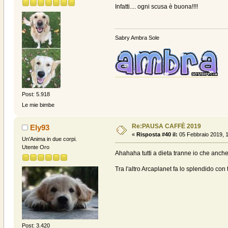
Infatti.... ogni scusa è buona!!!!
Sabry Ambra Sole
Post: 5.918
Le mie bimbe
Re:PAUSA CAFFÈ 2019
Ely93
«
Risposta #40 il:
05 Febbraio 2019, 1
Un'Anima in due corpi.
Utente Oro
Ahahaha tutti a dieta tranne io che anch
Tra l'altro Arcaplanet fa lo splendido co
Post: 3.420