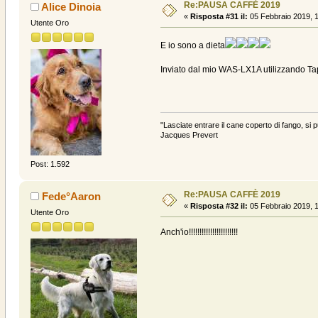
Re:PAUSA CAFFÈ 2019
Alice Dinoia
«
Risposta #31 il:
05 Febbraio 2019, 1
Utente Oro
E io sono a dieta
Inviato dal mio WAS-LX1A utilizzando Ta
"Lasciate entrare il cane coperto di fango, si p
Jacques Prevert
Post: 1.592
Re:PAUSA CAFFÈ 2019
Fede°Aaron
«
Risposta #32 il:
05 Febbraio 2019, 1
Utente Oro
Anch'io!!!!!!!!!!!!!!!!!!!!!!!