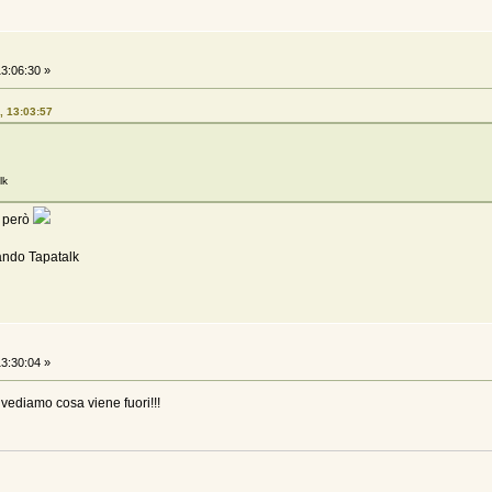
3:06:30 »
, 13:03:57
lk
 però
ando Tapatalk
3:30:04 »
 vediamo cosa viene fuori!!!