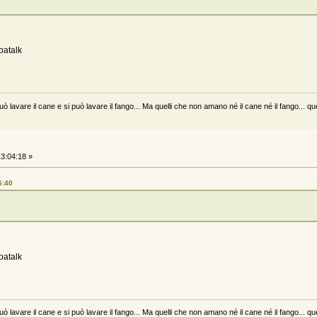
patalk
uò lavare il cane e si può lavare il fango... Ma quelli che non amano né il cane né il fango... qu
3:04:18 »
6:40
patalk
uò lavare il cane e si può lavare il fango... Ma quelli che non amano né il cane né il fango... qu