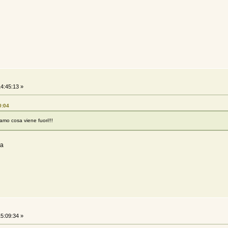
4:45:13 »
0:04
iamo cosa viene fuori!!!
ha
5:09:34 »