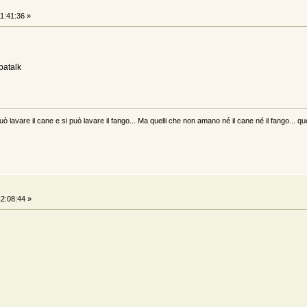
1:41:36 »
patalk
uò lavare il cane e si può lavare il fango... Ma quelli che non amano né il cane né il fango... qu
2:08:44 »