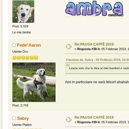
Post: 5.918
Le mie bimbe
Re:PAUSA CAFFÈ 2019
Fede°Aaron
«
Risposta #38 il:
05 Febbraio 2019, 1
Utente Oro
Citazione da: Sabry - 05 Febbraio 2019, 13:3
Lascia solo che lo dica ai miei bambini e ved
Ami in particolare ne sarà felice!! ahaha
Post: 2.743
Re:PAUSA CAFFÈ 2019
Sabry
«
Risposta #39 il:
05 Febbraio 2019, 1
Utente Platino