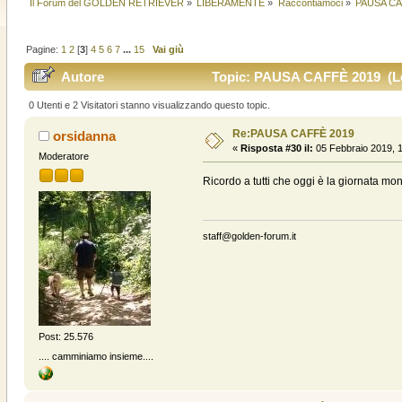
Il Forum del GOLDEN RETRIEVER
»
LIBERAMENTE
»
Raccontiamoci
»
PAUSA CA
Pagine:
1
2
[
3
]
4
5
6
7
...
15
Vai giù
Autore
Topic: PAUSA CAFFÈ 2019 (Let
0 Utenti e 2 Visitatori stanno visualizzando questo topic.
Re:PAUSA CAFFÈ 2019
orsidanna
«
Risposta #30 il:
05 Febbraio 2019, 1
Moderatore
Ricordo a tutti che oggi è la giornata mon
staff@golden-forum.it
Post: 25.576
.... camminiamo insieme....