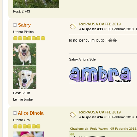
Post: 2.743
Re:PAUSA CAFFÈ 2019
Sabry
«
Risposta #33 il:
05 Febbraio 2019, 1
Utente Platino
Io no, per cui mi butto!!! 😂😂
Sabry Ambra Sole
Post: 5.918
Le mie bimbe
Re:PAUSA CAFFÈ 2019
Alice Dinoia
«
Risposta #34 il:
05 Febbraio 2019, 1
Utente Oro
Citazione da: Fede°Aaron - 05 Febbraio 2019