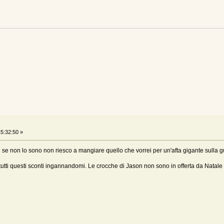
5:32:50 »
e se non lo sono non riesco a mangiare quello che vorrei per un'afta gigante sulla 
n tutti questi sconti ingannandomi. Le crocche di Jason non sono in offerta da Natal