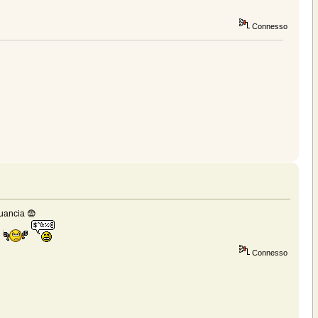
Connesso
guancia 😨
e
Connesso