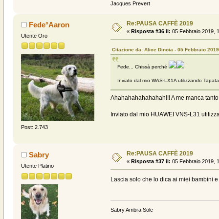
Jacques Prevert
Re:PAUSA CAFFÈ 2019
Fede°Aaron
«
Risposta #36 il:
05 Febbraio 2019, 1
Utente Oro
Citazione da: Alice Dinoia - 05 Febbraio 2019
Fede... Chissà perché
Inviato dal mio WAS-LX1A utilizzando Tapata
Ahahahahahahahah!!! A me manca tanto
Inviato dal mio HUAWEI VNS-L31 utilizz
Post: 2.743
Re:PAUSA CAFFÈ 2019
Sabry
«
Risposta #37 il:
05 Febbraio 2019, 1
Utente Platino
Lascia solo che lo dica ai miei bambini e
Sabry Ambra Sole