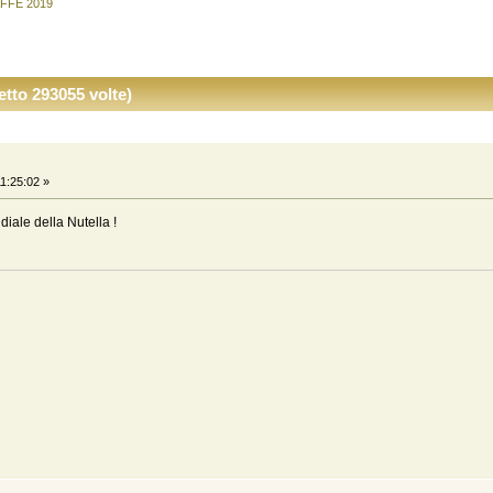
FFÈ 2019
to 293055 volte)
1:25:02 »
diale della Nutella !