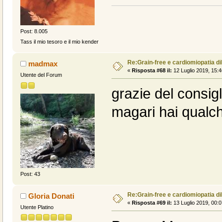
Post: 8.005
Tass il mio tesoro e il mio kender
Re:Grain-free e cardiomiopatia di
madmax
«
Risposta #68 il:
12 Luglio 2019, 15:4
Utente del Forum
grazie del consig
magari hai qualche
Post: 43
Re:Grain-free e cardiomiopatia di
Gloria Donati
«
Risposta #69 il:
13 Luglio 2019, 00:0
Utente Platino