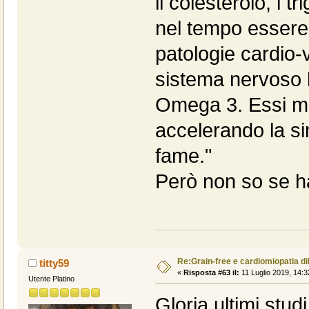
il colesterolo, i t
nel tempo essere f
patologie cardio-v
sistema nervoso 
Omega 3. Essi mi
accelerando la sin
fame."
Però non so se ha a
Re:Grain-free e cardiomiopatia di
titty59
«
Risposta #63 il:
11 Luglio 2019, 14:3
Utente Platino
Gloria ultimi stu