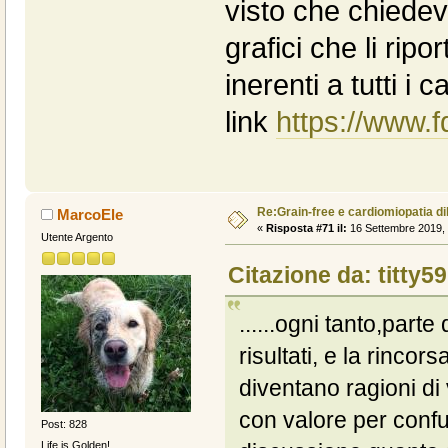
visto che chiedevi
grafici che li ripo
inerenti a tutti i 
link
https://www.
Re:Grain-free e cardiomiopatia di
MarcoEle
«
Risposta #71 il:
16 Settembre 2019, 
Utente Argento
Citazione da: titty59
......ogni tanto,parte
risultati, e la rincor
diventano ragioni di 
con valore per confu
Post: 828
Life is Golden!