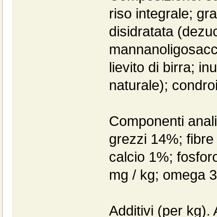
riso integrale; g
disidratata (dezu
mannanoligosaccar
lievito di birra; i
naturale); condro
Componenti analit
grezzi 14%; fibr
calcio 1%; fosfor
mg / kg; omega 3
Additivi (per kg).