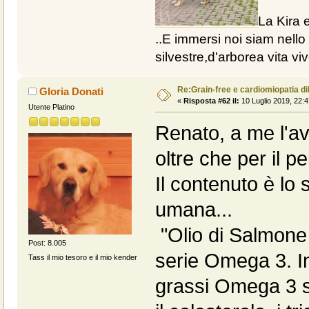
La Kira e
..E immersi noi siam nello 
silvestre,d'arborea vita vive
Re:Grain-free e cardiomiopatia di
Gloria Donati
«
Risposta #62 il:
10 Luglio 2019, 22:4
Utente Platino
Renato, a me l'av
oltre che per il pe
Il contenuto è lo
umana...
"Olio di Salmone 
Post: 8.005
serie Omega 3. In 
Tass il mio tesoro e il mio kender
grassi Omega 3 s