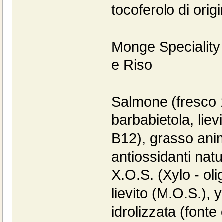
tocoferolo di orig
Monge Speciality 
e Riso
Salmone (fresco 1
barbabietola, liev
B12), grasso ani
antiossidanti natu
X.O.S. (Xylo - oli
lievito (M.O.S.), 
idrolizzata (fonte