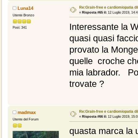
Re:Grain-free e cardiomiopatia di
Luna14
«
Risposta #65 il:
12 Luglio 2019, 14:4
Utente Bronzo
Interessante la W
Post: 341
quasi quasi facc
provato la Monge
quelle croche che
mia labrador. Pos
trovate ?
Re:Grain-free e cardiomiopatia di
madmax
«
Risposta #66 il:
12 Luglio 2019, 15:0
Utente del Forum
quasta marca la u