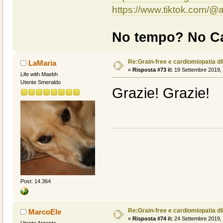
https://www.tiktok.com/
No tempo? No Ca
Re:Grain-free e cardiomiopatia di
LaMaria
«
Risposta #73 il:
19 Settembre 2019, 
Life with Maebh
Utente Smeraldo
Grazie! Grazie!
Post: 14.364
Re:Grain-free e cardiomiopatia di
MarcoEle
«
Risposta #74 il:
24 Settembre 2019, 
Utente Argento