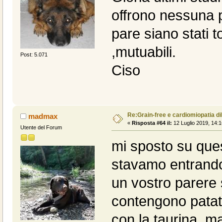
offrono nessuna p
pare siano stati t
,mutuabili.
Post: 5.071
Ciso
Re:Grain-free e cardiomiopatia di
madmax
«
Risposta #64 il:
12 Luglio 2019, 14:1
Utente del Forum
mi sposto su ques
stavamo entrando
un vostro parere 
contengono patate 
con la taurina, m