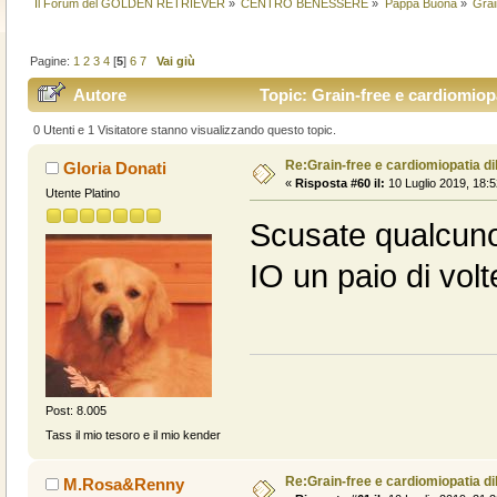
Il Forum del GOLDEN RETRIEVER
»
CENTRO BENESSERE
»
Pappa Buona
»
Grai
Pagine:
1
2
3
4
[
5
]
6
7
Vai giù
Autore
Topic: Grain-free e cardiomiopa
0 Utenti e 1 Visitatore stanno visualizzando questo topic.
Re:Grain-free e cardiomiopatia di
Gloria Donati
«
Risposta #60 il:
10 Luglio 2019, 18:5
Utente Platino
Scusate qualcuno 
IO un paio di volte
Post: 8.005
Tass il mio tesoro e il mio kender
Re:Grain-free e cardiomiopatia di
M.Rosa&Renny