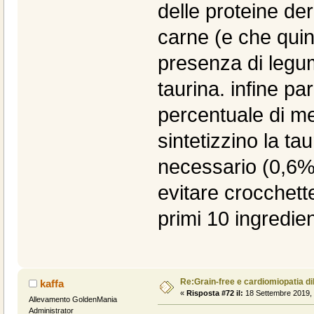
delle proteine der
carne (e che quind
presenza di legum
taurina. infine pa
percentuale di me
sintetizzino la ta
necessario (0,6%
evitare crocchett
primi 10 ingredien
Re:Grain-free e cardiomiopatia di
kaffa
«
Risposta #72 il:
18 Settembre 2019, 
Allevamento GoldenMania
Administrator