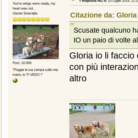
«
Risposta #61 il:
10 Luglio 2019, 21:2
You're wings were ready, my
heart was not..
Citazione da: Gloria
Utente Smeraldo
Scusate qualcuno ha 
IO un paio di volte al
Gloria io li facci
Post: 10.009
con più interazion
"Poggia la tua zampa sulla mia
mano; io TI VEDO !"
altro