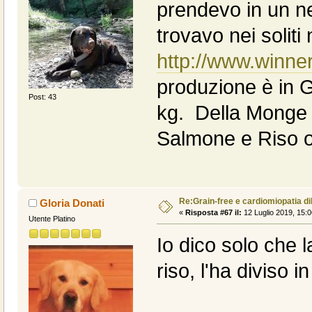
prendevo in un ne
trovavo nei soliti 
http://www.winner
produzione è in 
Post: 43
kg. Della Monge h
Salmone e Riso o
Re:Grain-free e cardiomiopatia di
Gloria Donati
«
Risposta #67 il:
12 Luglio 2019, 15:0
Utente Platino
Io dico solo che 
riso, l'ha diviso 