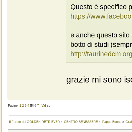
Questo è specifico p
https://www.facebo
e anche questo sito s
botto di studi (semp
http://taurinedcm.org
grazie mi sono isc
Pagine:
1
2
3
4
[
5
]
6
7
Vai su
Il Forum del GOLDEN RETRIEVER
»
CENTRO BENESSERE
»
Pappa Buona
»
Grai