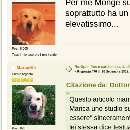
Per me Monge su
soprattutto ha un
elevatissimo...
Post: 8.005
Tass il mio tesoro e il mio kender
Re:Grain-free e cardiomiopatia di
MarcoEle
«
Risposta #70 il:
16 Settembre 2019, 
Utente Argento
Citazione da: Dottor
Questo articolo man
Manca uno studio su
essere" sincerament
lei stessa dice test
Post: 828