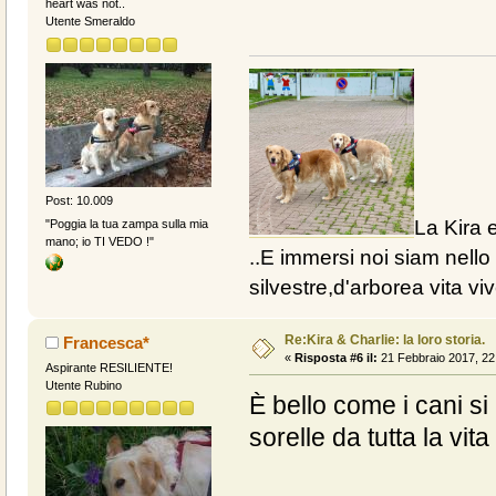
heart was not..
Utente Smeraldo
Post: 10.009
La Kira e
"Poggia la tua zampa sulla mia
mano; io TI VEDO !"
..E immersi noi siam nello 
silvestre,d'arborea vita vive
Re:Kira & Charlie: la loro storia.
Francesca*
«
Risposta #6 il:
21 Febbraio 2017, 22
Aspirante RESILIENTE!
Utente Rubino
È bello come i cani si
sorelle da tutta la vita