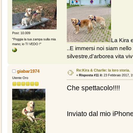
Post: 10.009
La Kira e
"Poggia la tua zampa sulla mia
mano; io TI VEDO !"
..E immersi noi siam nello 
silvestre,d'arborea vita vive
Re:Kira & Charlie: la loro storia.
giabar1974
«
Risposta #11 il:
23 Febbraio 2017, 1
Utente Oro
Che spettacolo!!!!
Inviato dal mio iPhone