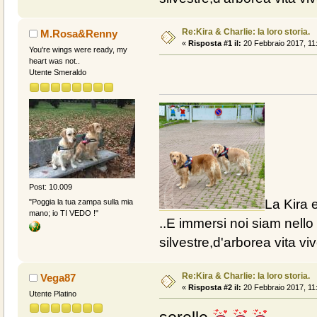
Re:Kira & Charlie: la loro storia.
M.Rosa&Renny
«
Risposta #1 il:
20 Febbraio 2017, 11
You're wings were ready, my
heart was not..
Utente Smeraldo
Post: 10.009
La Kira e
"Poggia la tua zampa sulla mia
mano; io TI VEDO !"
..E immersi noi siam nello 
silvestre,d'arborea vita vive
Re:Kira & Charlie: la loro storia.
Vega87
«
Risposta #2 il:
20 Febbraio 2017, 11
Utente Platino