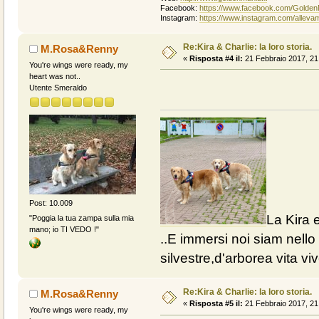
Facebook:
https://www.facebook.com/Golden
Instagram:
https://www.instagram.com/alleva
Re:Kira & Charlie: la loro storia.
M.Rosa&Renny
«
Risposta #4 il:
21 Febbraio 2017, 21
You're wings were ready, my
heart was not..
Utente Smeraldo
Post: 10.009
La Kira e
"Poggia la tua zampa sulla mia
mano; io TI VEDO !"
..E immersi noi siam nello 
silvestre,d'arborea vita vive
Re:Kira & Charlie: la loro storia.
M.Rosa&Renny
«
Risposta #5 il:
21 Febbraio 2017, 21
You're wings were ready, my