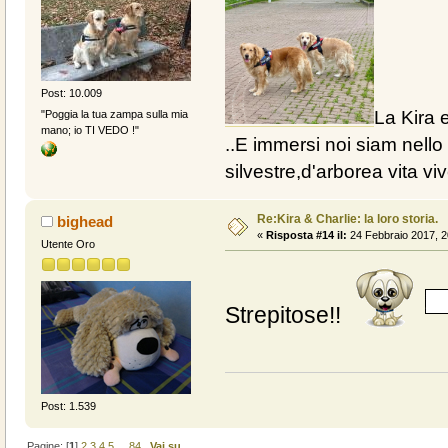
Post: 10.009
La Kira e
"Poggia la tua zampa sulla mia
mano; io TI VEDO !"
..E immersi noi siam nello 
silvestre,d'arborea vita vive
Re:Kira & Charlie: la loro storia.
bighead
«
Risposta #14 il:
24 Febbraio 2017, 2
Utente Oro
Strepitose!!
Post: 1.539
Pagine: [
1
]
2
3
4
5
...
84
Vai su