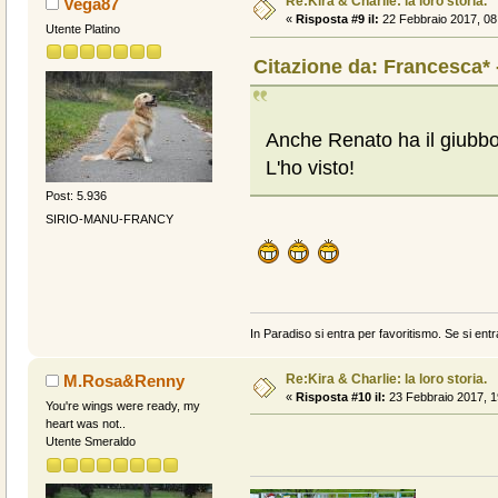
Re:Kira & Charlie: la loro storia.
Vega87
«
Risposta #9 il:
22 Febbraio 2017, 08
Utente Platino
Citazione da: Francesca* 
Anche Renato ha il giubbo
L'ho visto!
Post: 5.936
SIRIO-MANU-FRANCY
In Paradiso si entra per favoritismo. Se si entr
Re:Kira & Charlie: la loro storia.
M.Rosa&Renny
«
Risposta #10 il:
23 Febbraio 2017, 1
You're wings were ready, my
heart was not..
Utente Smeraldo