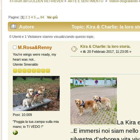
Il Forum del GOLDEN RETRIEVER
»
ARTE E SENTIMENTO 
»
VideoFotografando
Pagine: [
1
]
2
3
4
5
...
84
Vai giù
Autore
Topic: Kira & Charlie: la loro st
0 Utenti e 1 Visitatore stanno visualizzando questo topic.
Kira & Charlie: la loro storia.
M.Rosa&Renny
«
il:
20 Febbraio 2017, 11:23:05 »
You're wings were ready, my
heart was not..
Utente Smeraldo
Post: 10.009
La Kira e
"Poggia la tua zampa sulla mia
mano; io TI VEDO !"
..E immersi noi siam nello 
silvestre,d'arborea vita vive