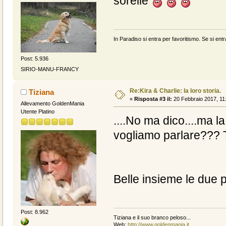
sorelle
In Paradiso si entra per favoritismo. Se si entr
Post: 5.936
SIRIO-MANU-FRANCY
Re:Kira & Charlie: la loro storia.
Tiziana
«
Risposta #3 il:
20 Febbraio 2017, 11
Allevamento GoldenMania
Utente Platino
....No ma dico....ma 
vogliamo parlare??? T
Belle insieme le due p
Post: 8.962
Tiziana e il suo branco peloso...
Web:
http://www.goldenmania.it