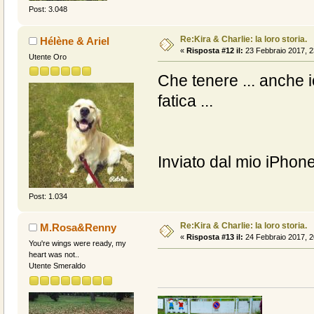
Post: 3.048
Re:Kira & Charlie: la loro storia.
Hélène & Ariel
«
Risposta #12 il:
23 Febbraio 2017, 2
Utente Oro
Che tenere ... anche i
fatica ...
Inviato dal mio iPhone
Post: 1.034
Re:Kira & Charlie: la loro storia.
M.Rosa&Renny
«
Risposta #13 il:
24 Febbraio 2017, 2
You're wings were ready, my
heart was not..
Utente Smeraldo