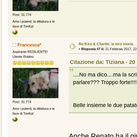
Post: 31.774
Amo i potenti, la dittatura e le
fave di TonKa!
Re:Kira & Charlie: la loro storia.
Francesca*
«
Risposta #7 il:
21 Febbraio 2017, 22
Aspirante RESILIENTE!
Utente Rubino
Citazione da: Tiziana - 20
....No ma dico....ma la s
parlare??? Troppo forte!!!!
Post: 31.774
Belle insieme le due patat
Amo i potenti, la dittatura e le
fave di TonKa!
Anche Renato ha il gi