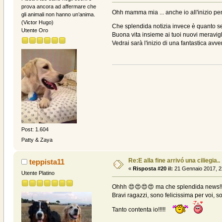
prova ancora ad affermare che
Ohh mamma mia ... anche io all'inizio pen
gli animali non hanno un’anima.
(Victor Hugo)
Che splendida notizia invece è quanto se
Utente Oro
Buona vita insieme ai tuoi nuovi meravigli
Vedrai sarà l'inizio di una fantastica avve
Post: 1.604
Patty & Zaya
Re:E alla fine arrivó una ciliegia..
teppista11
«
Risposta #20 il:
21 Gennaio 2017, 2
Utente Platino
Ohhh 😍😍😍😍 ma che splendida news!!
Bravi ragazzi, sono felicissima per voi, so
Tanto contenta io!!!!!