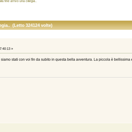
lla fine arrivó una ciliegia..
iegia.. (Letto 324124 volte)
7:40:13 »
i siamo stati con voi fin da subito in questa bella avventura. La piccola è bellissim