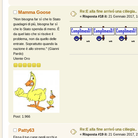
Re:E alla fine arrivó una ciliegia..
Mamma Goose
«
Risposta #18 il:
21 Gennaio 2017, 1
"Non bisogna far sì che lo Stato
guadagni di più, bisogna far sì
che lo Stato spenda di meno. È
da quel lato che si risolve il
problema, non da quello delle
entrate. Soprattutto quando la
nazione è allo stremo." (Gianni
Pardo)
Utente Oro
Post: 1.966
Re:E alla fine arrivó una ciliegia..
Patty63
«
Risposta #19 il:
21 Gennaio 2017, 2
Fissa il tuo cane negli occhi e