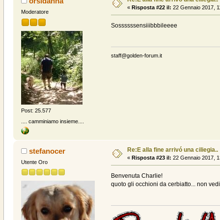
orsidanna
«
Risposta #22 il:
22 Gennaio 2017, 1
Moderatore
Sossssssensiiibbbileeee
staff@golden-forum.it
Post: 25.577
.... camminiamo insieme....
Re:E alla fine arrivó una ciliegia..
stefanocer
«
Risposta #23 il:
22 Gennaio 2017, 1
Utente Oro
Benvenuta Charlie!
quoto gli occhioni da cerbiatto... non ved