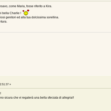
savo, come Maria, fosse riferito a Kira.
i bella Charlie !
osi genitori ed alla tua dolcissima sorellina.
ntura.
2:51:37 »
!
no sicura che vi regalerà una bella sferzata di allegria!!