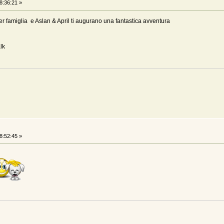
8:36:21 »
per famiglia e Aslan & April ti augurano una fantastica avventura
lk
8:52:45 »