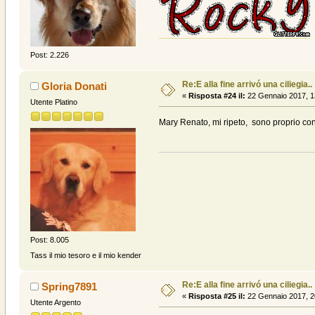
Post: 2.226
Re:E alla fine arrivó una ciliegia..
Gloria Donati
«
Risposta #24 il:
22 Gennaio 2017, 1
Utente Platino
Mary Renato, mi ripeto, sono proprio con
Post: 8.005
Tass il mio tesoro e il mio kender
Re:E alla fine arrivó una ciliegia..
Spring7891
«
Risposta #25 il:
22 Gennaio 2017, 2
Utente Argento