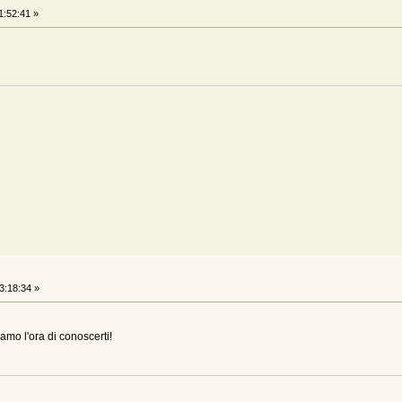
1:52:41 »
3:18:34 »
iamo l'ora di conoscerti!