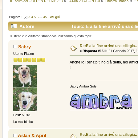
Il Forum del GOLDEN RETRIEVER
»
LA MIA VITA CON LUI
»
Il nostro Branco.
»
E a
Pagine:
1
[
2
]
3
4
5
6
...
45
Vai giù
Autore
Topic: E alla fine arrivó una cil
0 Utenti e 2 Visitatori stanno visualizzando questo topic.
Re:E alla fine arrivó una ciliegia..
Sabry
«
Risposta #15 il:
21 Gennaio 2017, 1
Utente Platino
Anche io Renato ti ho già detto, noi amic
!
Sabry Ambra Sole
Post: 5.918
Le mie bimbe
Re:E alla fine arrivó una ciliegia..
Aslan & April