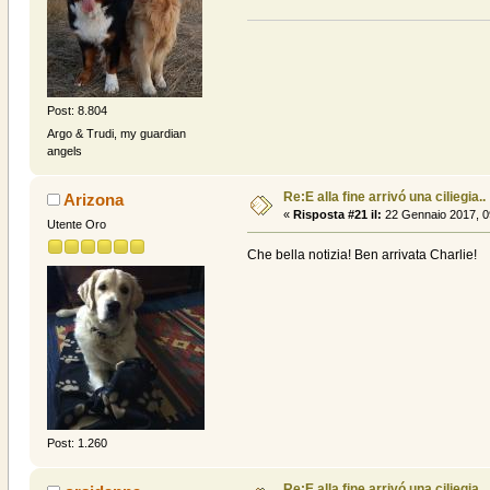
Post: 8.804
Argo & Trudi, my guardian
angels
Re:E alla fine arrivó una ciliegia..
Arizona
«
Risposta #21 il:
22 Gennaio 2017, 0
Utente Oro
Che bella notizia! Ben arrivata Charlie!
Post: 1.260
Re:E alla fine arrivó una ciliegia..