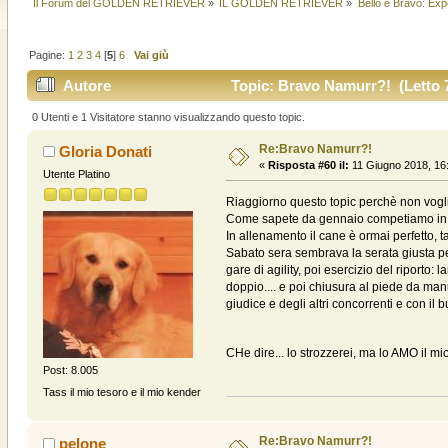
Il Forum del GOLDEN RETRIEVER
»
IL GOLDEN RETRIEVER
»
Bello e Bravo: Exp
Pagine:
1
2
3
4
[
5
]
6
Vai giù
Autore
Topic: Bravo Namurr?! (Letto 7
0 Utenti e 1 Visitatore stanno visualizzando questo topic.
Re:Bravo Namurr?!
Gloria Donati
«
Risposta #60 il:
11 Giugno 2018, 16
Utente Platino
Riaggiorno questo topic perchè non vogli
Come sapete da gennaio competiamo in cla
In allenamento il cane è ormai perfetto, 
Sabato sera sembrava la serata giusta per p
gare di agility, poi esercizio del riporto: 
doppio.... e poi chiusura al piede da manu
giudice e degli altri concorrenti e con il b
CHe dire... lo strozzerei, ma lo AMO il mi
Post: 8.005
Tass il mio tesoro e il mio kender
Re:Bravo Namurr?!
pelone