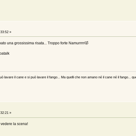
:33:52 »
ato una grossissima risata... Troppo forte Namurrrrr🤣
patalk
uò lavare il cane e si può lavare il fango... Ma quelli che non amano né il cane né il fango... qu
:32:21 »
a vedere la scena!