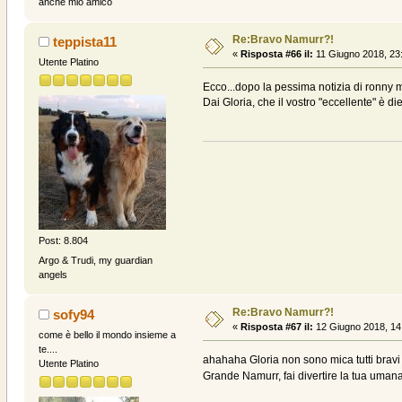
anche mio amico
Re:Bravo Namurr?!
teppista11
«
Risposta #66 il:
11 Giugno 2018, 23
Utente Platino
Ecco...dopo la pessima notizia di ronny mi
Dai Gloria, che il vostro "eccellente" è die
Post: 8.804
Argo & Trudi, my guardian
angels
Re:Bravo Namurr?!
sofy94
«
Risposta #67 il:
12 Giugno 2018, 14
come è bello il mondo insieme a
te....
ahahaha Gloria non sono mica tutti bravi
Utente Platino
Grande Namurr, fai divertire la tua uma