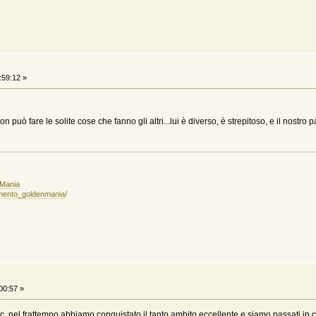
:59:12 »
 può fare le solite cose che fanno gli altri...lui è diverso, è strepitoso, e il nostro p
nMania
amento_goldenmania/
00:57 »
 nel frattempo abbiamo conquistato il tanto ambito eccellente e siamo passati in c