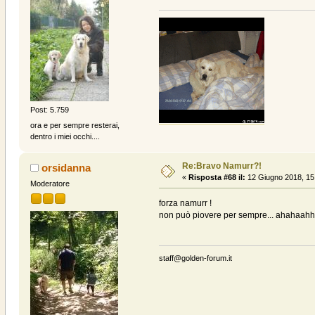
Post: 5.759
ora e per sempre resterai,
dentro i miei occhi....
Re:Bravo Namurr?!
orsidanna
«
Risposta #68 il:
12 Giugno 2018, 15
Moderatore
forza namurr !
non può piovere per sempre... ahahaah
staff@golden-forum.it