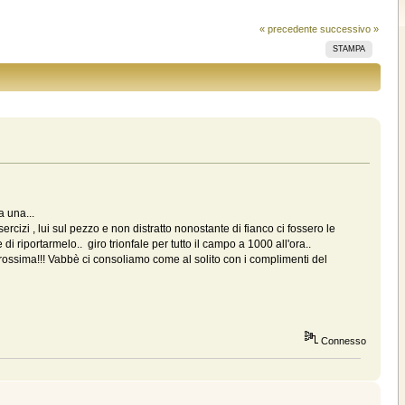
« precedente
successivo »
STAMPA
a una...
sercizi , lui sul pezzo e non distratto nonostante di fianco ci fossero le
e di riportarmelo.. giro trionfale per tutto il campo a 1000 all'ora..
rossima!!! Vabbè ci consoliamo come al solito con i complimenti del
Connesso