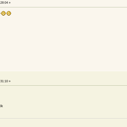
:28:04 »
:31:10 »
lk