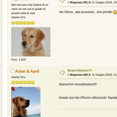
«
Risposta #61 il:
11 Giugno 2018, 19
Non toccare mai l'anima di un
cane se non sei in grado di
Vai Gloria...alla prossima...che pirlotto
amarlo tutta la vita!
Utente Oro
Post: 1.818
Bravo Namurr?!
Aslan & April
«
Risposta #62 il:
11 Giugno 2018, 21
Utente Oro
Namurrrrrr monellissimo!!!!
Inviato dal mio iPhone utilizzando Tapata