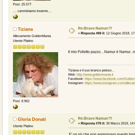
Post: 25.577
.... camminiamo insieme....
Re:Bravo Namurr?!
Tiziana
«
Risposta #69 il:
12 Giugno 2018, 17
Allevamento GoldenMania
Utente Platino
Il mio Folletto pazzo....Namur è Namur...non
Tiziana e il suo branco peloso...
Web:
http://www.goldenmania.it
Facebook:
https://www.facebook.com/Golde
Instagram:
https://www.instagram.com/allev
Post: 8.962
Re:Bravo Namurr?!
Gloria Donati
«
Risposta #70 il:
30 Marzo 2019, 14:
Utente Platino
E' un pò che non aggiornavo questo topic,