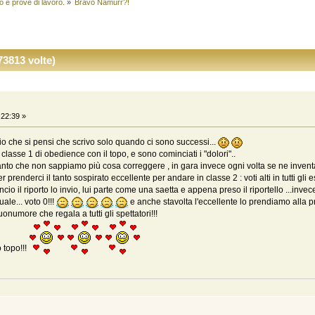
ò e prove di lavoro.
»
Bravo Namurr?!
3813 volte)
:22:39 »
o che si pensi che scrivo solo quando ci sono successi...
sse 1 di obedience con il topo, e sono cominciati i "dolori"..
tanto che non sappiamo più cosa correggere , in gara invece ogni volta se ne invent
renderci il tanto sospirato eccellente per andare in classe 2 : voti alti in tutti gli e
lancio il riporto lo invio, lui parte come una saetta e appena preso il riportello ...invec
ale... voto 0!!!
e anche stavolta l'eccellente lo prendiamo alla p
uonumore che regala a tutti gli spettatori!!!
o topo!!!