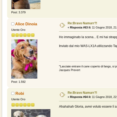
Post: 3.379
Re:Bravo Namurr?!
Alice Dinoia
«
Risposta #63 il:
11 Giugno 2018, 21
Utente Oro
Ho immaginato la scena... E mi hai strapp
Inviato dal mio WAS-LX1A utilizzando Ta
"Lasciate entrare il cane coperto di fango, si p
Jacques Prevert
Post: 1.592
Re:Bravo Namurr?!
Robi
«
Risposta #64 il:
11 Giugno 2018, 22
Utente Oro
Ahahahah Gloria, avrei voluto essere lì 