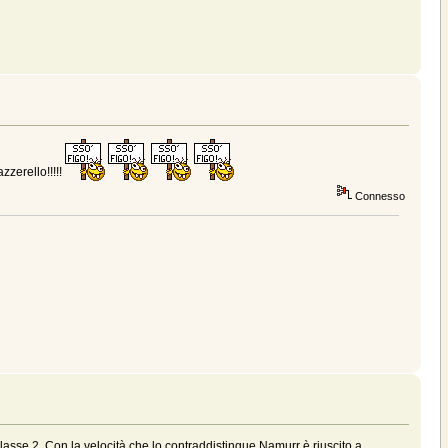
azzerello!!!!!
Connesso
lasse 2. Con la velocità che lo contraddistingue Namurr è riuscito a