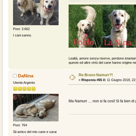
Post: 3.662
I cani sanno.
Lealtà, amore senza riserve, perdono istanta
queste ed altre virtù del cane hanno origine ne
Re:Bravo Namurr?!
DaNina
«
Risposta #65 il:
11 Giugno 2018, 22
Utente Argento
Ma Namurr .... non si fa così! Si fa ben d
Post: 764
Sii amico del mio cane e sarai