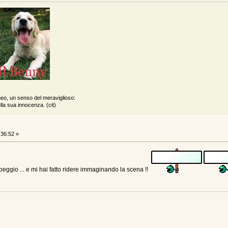
neo, un senso del meraviglioso:
lla sua innocenza. (cit)
:36:52 »
i peggio ... e mi hai fatto ridere immaginando la scena !!