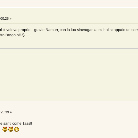
:00:28 »
 ci voleva proprio....grazie Namurr, con la tua stravaganza mi hai strappato un sorri
tro l'angolo!! 💪
:25:39 »
 e santi come Tass!!
na