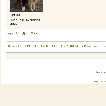
Post: 8.804
Argo & Trudi, my guardian
angels
Pagine:
1
2
3
[
4
]
5
6
Vai su
Il Forum del GOLDEN RETRIEVER
»
IL GOLDEN RETRIEVER
»
Bello e Bravo: Expò
Privacy 
SMF 2.0.1