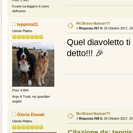
Il cane sa leggere il cuore
dell'uomo
Re:Bravo Namurr?!
teppista11
«
Risposta #57 il:
25 Ottobre 2017, 18
Utente Platino
Quel diavoletto ti
detto!!! 🎉
Post: 8.804
Argo & Trudi, my guardian
angels
Re:Bravo Namurr?!
Gloria Donati
«
Risposta #58 il:
25 Ottobre 2017, 20
Utente Platino
Citazione da: teppis