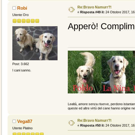
Re:Bravo Namurr?!
Robi
«
Risposta #49 il:
24 Ottobre 2017, 16
Utente Oro
Apperò! Complim
Post: 3.662
I cani sanno.
Lealtà, amore senza riserve, perdono istantan
queste ed altre virtù del cane hanno origine ne
Re:Bravo Namurr?!
Vega87
«
Risposta #50 il:
24 Ottobre 2017, 16
Utente Platino