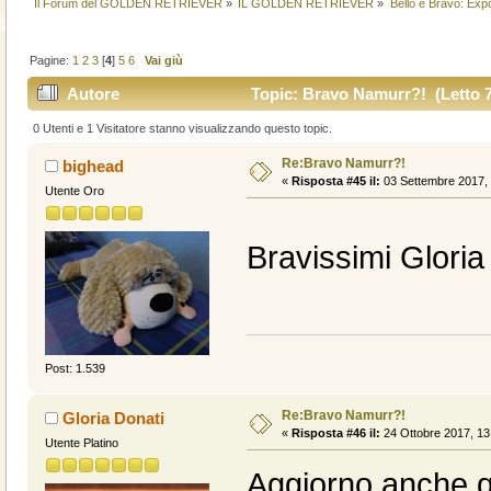
Il Forum del GOLDEN RETRIEVER
»
IL GOLDEN RETRIEVER
»
Bello e Bravo: Expò
Pagine:
1
2
3
[
4
]
5
6
Vai giù
Autore
Topic: Bravo Namurr?! (Letto 7
0 Utenti e 1 Visitatore stanno visualizzando questo topic.
Re:Bravo Namurr?!
bighead
«
Risposta #45 il:
03 Settembre 2017, 
Utente Oro
Bravissimi Glori
Post: 1.539
Re:Bravo Namurr?!
Gloria Donati
«
Risposta #46 il:
24 Ottobre 2017, 13
Utente Platino
Aggiorno anche 