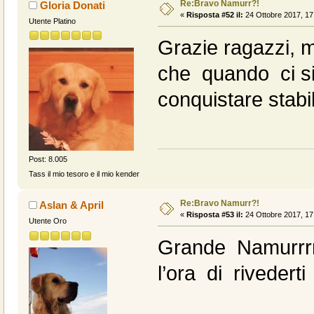
Re:Bravo Namurr?!
Gloria Donati
«
Risposta #52 il:
24 Ottobre 2017, 17
Utente Platino
Grazie ragazzi, ma
che quando ci si
conquistare stabili
Post: 8.005
Tass il mio tesoro e il mio kender
Re:Bravo Namurr?!
Aslan & April
«
Risposta #53 il:
24 Ottobre 2017, 17
Utente Oro
Grande Namurrrrr
l’ora di rivederti