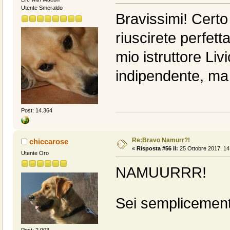
Utente Smeraldo
Bravissimi! Cert
riuscirete perfett
mio istruttore Liv
indipendente, ma 
Post: 14.364
Re:Bravo Namurr?!
chiccarose
«
Risposta #56 il:
25 Ottobre 2017, 14
Utente Oro
NAMUURRR!
Sei semplicemen
Post: 2.903