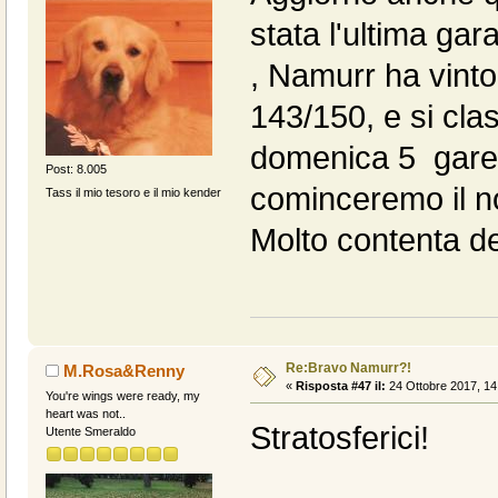
stata l'ultima ga
, Namurr ha vinto
143/150, e si cla
domenica 5 garegg
Post: 8.005
cominceremo il no
Tass il mio tesoro e il mio kender
Molto contenta de
Re:Bravo Namurr?!
M.Rosa&Renny
«
Risposta #47 il:
24 Ottobre 2017, 14
You're wings were ready, my
heart was not..
Stratosferici!
Utente Smeraldo