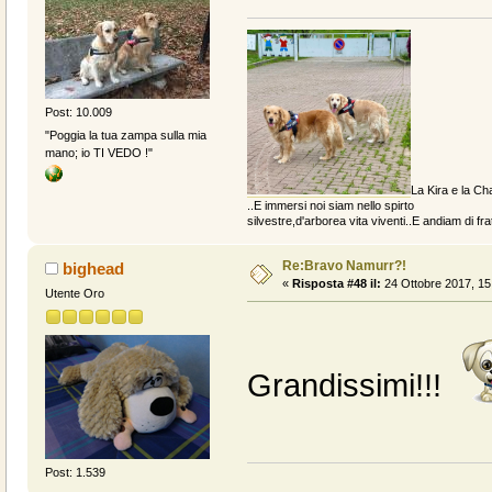
Post: 10.009
"Poggia la tua zampa sulla mia
mano; io TI VEDO !"
La Kira e la Cha
..E immersi noi siam nello spirto
silvestre,d'arborea vita viventi..E andiam di fratt
Re:Bravo Namurr?!
bighead
«
Risposta #48 il:
24 Ottobre 2017, 15
Utente Oro
Grandissimi!!!
Post: 1.539