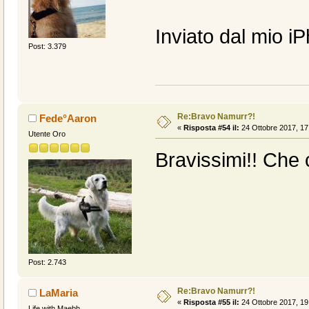
Inviato dal mio i
Post: 3.379
Re:Bravo Namurr?!
Fede°Aaron
«
Risposta #54 il:
24 Ottobre 2017, 17
Utente Oro
Bravissimi!! Che c
Post: 2.743
Re:Bravo Namurr?!
LaMaria
«
Risposta #55 il:
24 Ottobre 2017, 19
Life with Maebh