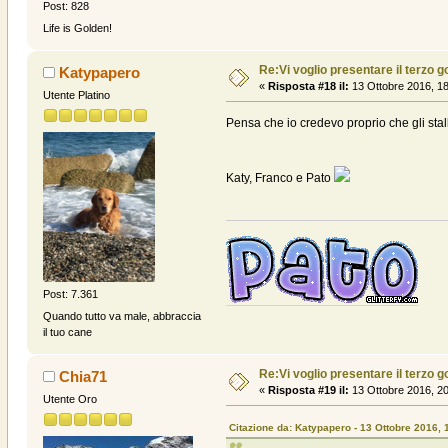
Post: 828
Life is Golden!
Re:Vi voglio presentare il terzo g
Katypapero
«
Risposta #18 il:
13 Ottobre 2016, 18
Utente Platino
Pensa che io credevo proprio che gli stall
Katy, Franco e Pato
Post: 7.361
Quando tutto va male, abbraccia
il tuo cane
Re:Vi voglio presentare il terzo g
Chia71
«
Risposta #19 il:
13 Ottobre 2016, 20
Utente Oro
Citazione da: Katypapero - 13 Ottobre 2016, 