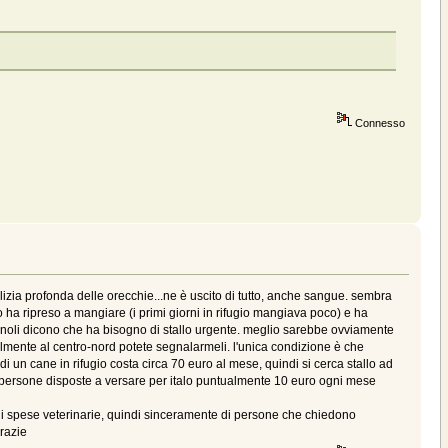
Connesso
 pulizia profonda delle orecchie...ne è uscito di tutto, anche sangue. sembra
o ha ripreso a mangiare (i primi giorni in rifugio mangiava poco) e ha
agnoli dicono che ha bisogno di stallo urgente. meglio sarebbe ovviamente
ibilmente al centro-nord potete segnalarmeli. l'unica condizione è che
un cane in rifugio costa circa 70 euro al mese, quindi si cerca stallo ad
0 persone disposte a versare per italo puntualmente 10 euro ogni mese
ali spese veterinarie, quindi sinceramente di persone che chiedono
Grazie