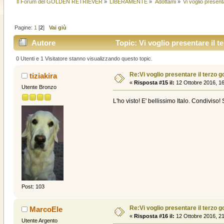
Il Forum del GOLDEN RETRIEVER
»
LIBERAMENTE
»
Adottami
»
Vi voglio present
Pagine:
1
[
2
]
Vai giù
Autore
Topic: Vi voglio presentare il t
0 Utenti e 1 Visitatore stanno visualizzando questo topic.
Re:Vi voglio presentare il terzo g
tiziakira
«
Risposta #15 il:
12 Ottobre 2016, 16
Utente Bronzo
L'ho visto! E' bellissimo Italo. Condiviso!
Post: 103
Re:Vi voglio presentare il terzo g
MarcoEle
«
Risposta #16 il:
12 Ottobre 2016, 21
Utente Argento