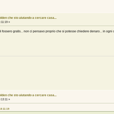
olden che sto aiutando a cercare casa...
:11:19 »
i fossero gratis... non ci pensavo proprio che si potesse chiedere denaro... in ogni 
olden che sto aiutando a cercare casa...
:13:11 »
18:11:19