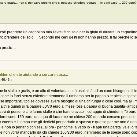
ossero gratis... non ci pensavo proprio che si potesse chiedere denaro... in ogni caso ... 200 euro?
ichè prendere un cagnolino mio l'avrei fatto solo per la gioia di aiutare un cagnolin
to prendere dei soldi ... Secondo me certi gesti non hanno prezzo, li fai perchè lo sen
 presto ...
olden che sto aiutando a cercare casa...
:46:43 »
 lo stallo è gratis, è un atto di volontariato: dò ospitalità ad un cane bisognoso il
n cane lo farei senza chiedere nemmeno il rimborso per la pappa o le piccole spese ti
pese importanti, tipo se dovesse avere bisogno di una chirurgia o cose così. ma al l
altri e quindi si fa pagare 60/70 euro al mese (ossia pappa di buona qualità+antipar
ativi di persone che fanno stallo e che hanno avuto il coraggio di chiedermi "5 eur
iorni sono 150 euro. una qua di lucca me ne chiese 200 quando cercavo per coco. 
di una cuccia e il tempo che gli dedichi per portarlo a spasso e questo per me non è u
non lo portano con se)...allora - per come la vedo io - ti apri una partita iva e lo fa
ra che non vorrà mandarlo da chi chiede 150/200 euro, nemmeno se le spese sono cop