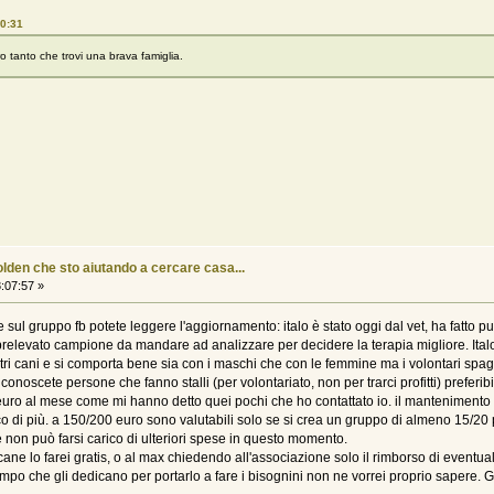
50:31
ro tanto che trovi una brava famiglia.
olden che sto aiutando a cercare casa...
:07:57 »
iete sul gruppo fb potete leggere l'aggiornamento: italo è stato oggi dal vet, ha fatto
a prelevato campione da mandare ad analizzare per decidere la terapia migliore. Ital
ltri cani e si comporta bene sia con i maschi che con le femmine ma i volontari sp
conoscete persone che fanno stalli (per volontariato, non per trarci profitti) prefer
ro al mese come mi hanno detto quei pochi che ho contattato io. il mantenimento di 
co di più. a 150/200 euro sono valutabili solo se si crea un gruppo di almeno 15/2
 non può farsi carico di ulteriori spese in questo momento.
ane lo farei gratis, o al max chiedendo all'associazione solo il rimborso di eventu
po che gli dedicano per portarlo a fare i bisognini non ne vorrei proprio sapere. 