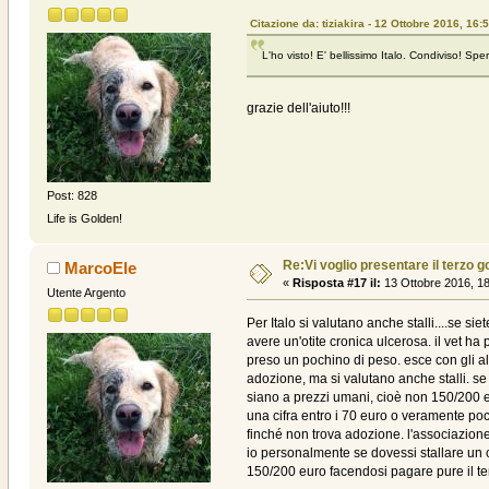
Citazione da: tiziakira - 12 Ottobre 2016, 16:
L'ho visto! E' bellissimo Italo. Condiviso! Spe
grazie dell'aiuto!!!
Post: 828
Life is Golden!
Re:Vi voglio presentare il terzo g
MarcoEle
«
Risposta #17 il:
13 Ottobre 2016, 18
Utente Argento
Per Italo si valutano anche stalli....se s
avere un'otite cronica ulcerosa. il vet h
preso un pochino di peso. esce con gli a
adozione, ma si valutano anche stalli. se 
siano a prezzi umani, cioè non 150/200 eu
una cifra entro i 70 euro o veramente po
finché non trova adozione. l'associazione
io personalmente se dovessi stallare un c
150/200 euro facendosi pagare pure il tem