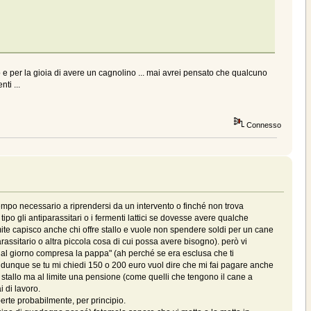
o e per la gioia di avere un cagnolino ... mai avrei pensato che qualcuno
ti ...
Connesso
 tempo necessario a riprendersi da un intervento o finché non trova
po gli antiparassitari o i fermenti lattici se dovesse avere qualche
imite capisco anche chi offre stallo e vuole non spendere soldi per un cane
assitario o altra piccola cosa di cui possa avere bisogno). però vi
o al giorno compresa la pappa" (ah perché se era esclusa che ti
dunque se tu mi chiedi 150 o 200 euro vuol dire che mi fai pagare anche
no stallo ma al limite una pensione (come quelli che tengono il cane a
i di lavoro.
erte probabilmente, per principio.