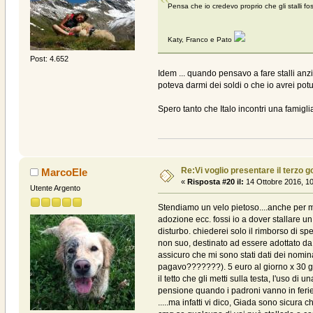
Pensa che io credevo proprio che gli stalli f
Katy, Franco e Pato
Post: 4.652
Idem ... quando pensavo a fare stalli anz
poteva darmi dei soldi o che io avrei potu
Spero tanto che Italo incontri una famiglia
Re:Vi voglio presentare il terzo g
MarcoEle
«
Risposta #20 il:
14 Ottobre 2016, 10
Utente Argento
Stendiamo un velo pietoso....anche per me
adozione ecc. fossi io a dover stallare u
disturbo. chiederei solo il rimborso di s
non suo, destinato ad essere adottato da 
assicuro che mi sono stati dati dei nomin
pagavo???????). 5 euro al giorno x 30 g
il tetto che gli metti sulla testa, l'uso 
pensione quando i padroni vanno in ferie e 
.....ma infatti vi dico, Giada sono sicu