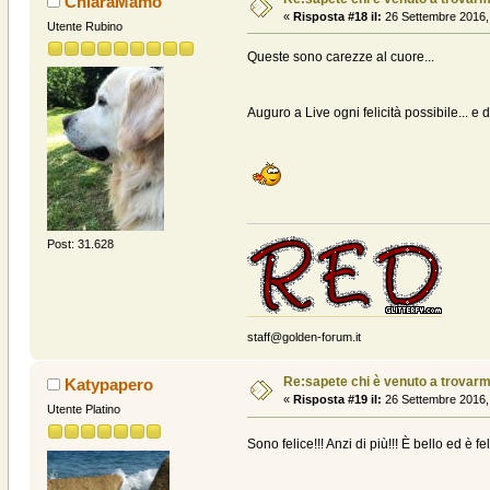
ChiaraMamo
«
Risposta #18 il:
26 Settembre 2016,
Utente Rubino
Queste sono carezze al cuore...
Auguro a Live ogni felicità possibile... e d
Post: 31.628
staff@golden-forum.it
Re:sapete chi è venuto a trovarmi? .
Katypapero
«
Risposta #19 il:
26 Settembre 2016,
Utente Platino
Sono felice!!! Anzi di più!!! È bello ed è fe