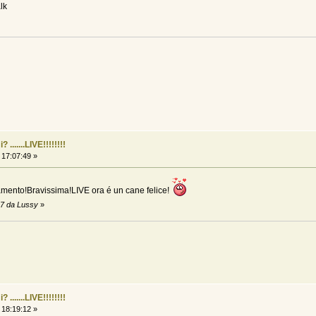
lk
......LIVE!!!!!!!!
 17:07:49 »
amento!Bravissima!LIVE ora é un cane felice!
47 da Lussy
»
......LIVE!!!!!!!!
 18:19:12 »