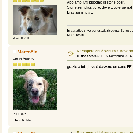
Abbiamo tutti bisogno di storie cosi'.
Storie semplici, pure, dove tutto e' sempl
Bravissimi tutti...
In paradiso si va per grazia ricevuta. Se fosse
Mark Twain
Post: 8.708
Re:sapete chi è venuto a trovarmi? .
MarcoEle
«
Risposta #17 il:
26 Settembre 2016,
Utente Argento
grazie a tutti, Live è davvero un cane FE
Post: 828
Life is Golden!
Re:sapete chi è venuto a trovarmi? .