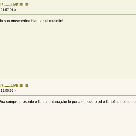
......LIVE!!!!!!!!
 21:57:01 »
e la sua mascherina bianca sul musotto!
......LIVE!!!!!!!!
 13:00:58 »
na sempre presente e l'altra lontana,che lo porta nel cuore ed è l'artefice del suo b