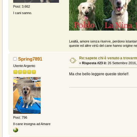
Post: 3.662
I cani sanno.
Lealtà, amore senza riserve, perdono istanta
queste ed altre virtù del cane hanno origine ne
Re:sapete chi è venuto a trovarmi? .
Spring7891
«
Risposta #23 il:
26 Settembre 2016,
Utente Argento
Ma che bello leggere queste storie!!
Post: 796
Il cane insegna ad Amare