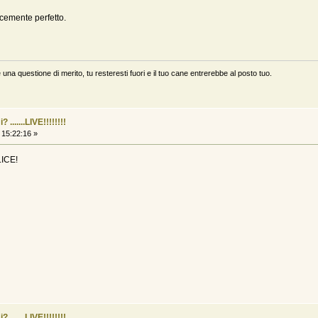
icemente perfetto.
 una questione di merito, tu resteresti fuori e il tuo cane entrerebbe al posto tuo.
......LIVE!!!!!!!!
 15:22:16 »
LICE!
......LIVE!!!!!!!!