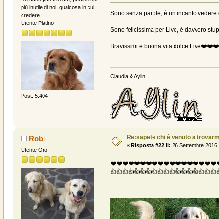
più inutile di noi, qualcosa in cui
Sono senza parole, è un incanto vedere qu
credere.
Utente Platino
Sono felicissima per Live, è davvero stup
Bravissimi e buona vita dolce Live❤️❤️❤
Claudia & Aylin
Post: 5.404
Re:sapete chi è venuto a trovarmi? .
Robi
«
Risposta #22 il:
26 Settembre 2016,
Utente Oro
❤️❤️❤️❤️❤️❤️❤️❤️❤️❤️❤️❤️❤️❤️❤️❤️❤️❤️
👍👍👍👍👍👍👍👍👍👍👍👍👍👍👍👍👍👍