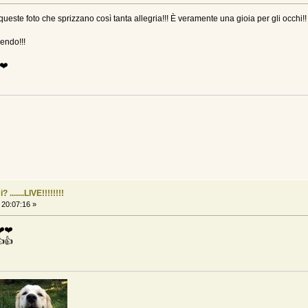
este foto che sprizzano così tanta allegria!!! È veramente una gioia per gli occhi!!
endo!!!
️❤️
......LIVE!!!!!!!!
 20:07:16 »
❤️❤️
👍👍