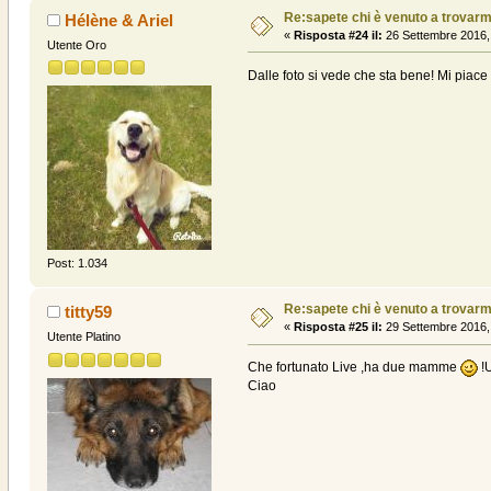
Re:sapete chi è venuto a trovarmi? .
Hélène & Ariel
«
Risposta #24 il:
26 Settembre 2016,
Utente Oro
Dalle foto si vede che sta bene! Mi piac
Post: 1.034
Re:sapete chi è venuto a trovarmi? .
titty59
«
Risposta #25 il:
29 Settembre 2016,
Utente Platino
Che fortunato Live ,ha due mamme
!U
Ciao