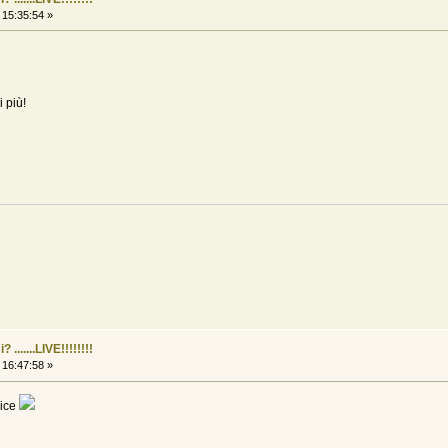
 15:35:54 »
i più!
......LIVE!!!!!!!!
 16:47:58 »
lice