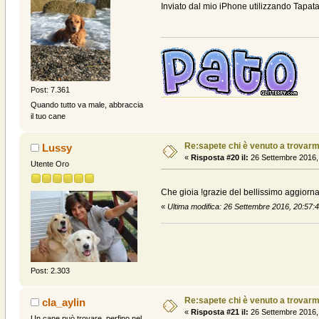
Inviato dal mio iPhone utilizzando Tapata
Post: 7.361
Quando tutto va male, abbraccia
il tuo cane
Re:sapete chi è venuto a trovarmi? .
Lussy
«
Risposta #20 il:
26 Settembre 2016,
Utente Oro
Che gioia !grazie del bellissimo aggiorn
«
Ultima modifica: 26 Settembre 2016, 20:57:
Post: 2.303
Re:sapete chi è venuto a trovarmi? .
cla_aylin
«
Risposta #21 il:
26 Settembre 2016,
Un cane può trovare, perfino nel