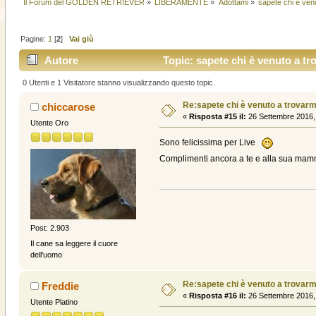
Il Forum del GOLDEN RETRIEVER
»
LIBERAMENTE
»
Adottami
»
sapete chi è venut
Pagine:
1
[
2
]
Vai giù
Autore
Topic: sapete chi è venuto a trov
0 Utenti e 1 Visitatore stanno visualizzando questo topic.
Re:sapete chi è venuto a trovarmi? .
chiccarose
«
Risposta #15 il:
26 Settembre 2016,
Utente Oro
Sono felicissima per Live
Complimenti ancora a te e alla sua 
Post: 2.903
Il cane sa leggere il cuore
dell'uomo
Re:sapete chi è venuto a trovarmi? .
Freddie
«
Risposta #16 il:
26 Settembre 2016,
Utente Platino