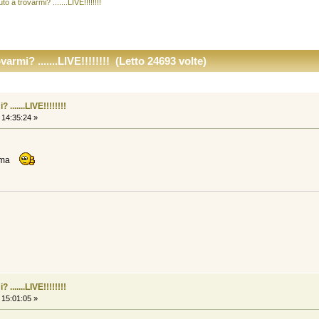
o a trovarmi? .......LIVE!!!!!!!!
armi? .......LIVE!!!!!!!! (Letto 24693 volte)
......LIVE!!!!!!!!
 14:35:24 »
mamma
......LIVE!!!!!!!!
 15:01:05 »