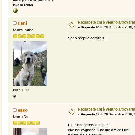
Amo i potenti, la dittatura e le
fave di TonKa!
Re:sapete chi è venuto a trovarmi? .
dani
«
Risposta #6 il:
26 Settembre 2016, 1
Utente Platino
Sono proprio contenta!!!!
Post: 7.117
💝
Re:sapete chi è venuto a trovarmi? .
esso
«
Risposta #7 il:
26 Settembre 2016, 1
Utente Oro
Ele, sono felicissimo per te
che bel cagnone, il nostro amico Live