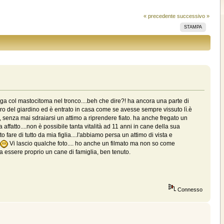
« precedente
successivo »
STAMPA
aga col mastocitoma nel tronco....beh che dire?! ha ancora una parte di
 giro del giardino ed è entrato in casa come se avesse sempre vissuto lì.è
da, senza mai sdraiarsi un attimo a riprendere fiato. ha anche fregato un
affatto....non è possibile tanta vitalità ad 11 anni in cane della sua
 fare di tutto da mia figlia....l'abbiamo persa un attimo di vista e
4
Vi lascio qualche foto.... ho anche un filmato ma non so come
 essere proprio un cane di famiglia, ben tenuto.
Connesso