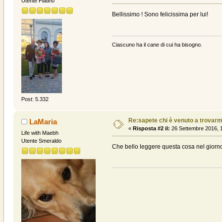
Utente Platino
Bellissimo ! Sono felicissima per lui!
Ciascuno ha il cane di cui ha bisogno.
Post: 5.332
Re:sapete chi è venuto a trovarmi? .
LaMaria
«
Risposta #2 il:
26 Settembre 2016, 1
Life with Maebh
Utente Smeraldo
Che bello leggere questa cosa nel giorno 