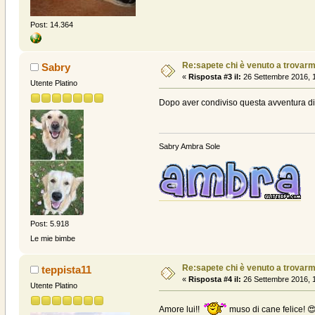
Post: 14.364
Re:sapete chi è venuto a trovarmi? .
Sabry
«
Risposta #3 il:
26 Settembre 2016, 1
Utente Platino
Dopo aver condiviso questa avventura di 
Sabry Ambra Sole
Post: 5.918
Le mie bimbe
Re:sapete chi è venuto a trovarmi? .
teppista11
«
Risposta #4 il:
26 Settembre 2016, 1
Utente Platino
Amore lui!!
muso di cane felice! 