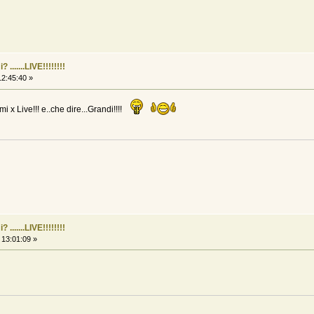
......LIVE!!!!!!!!
2:45:40 »
i x Live!!! e..che dire...Grandi!!!!
......LIVE!!!!!!!!
 13:01:09 »