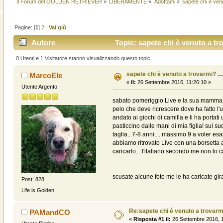
Il Forum del GOLDEN RETRIEVER
»
LIBERAMENTE
»
Adottami
»
sapete chi è venut
Pagine: [
1
]
2
Vai giù
Autore
Topic: sapete chi è venuto a trov
0 Utenti e 1 Visitatore stanno visualizzando questo topic.
sapete chi è venuto a trovarmi? .....
MarcoEle
«
il:
26 Settembre 2016, 11:26:10 »
Utente Argento
sabato pomeriggio Live e la sua mamma son
pelo che deve ricrescere dove ha fatto l'u
andato ai giochi di camilla e li ha portat
pasticcino dalle mani di mia figlia! sui s
taglia...7-8 anni.... massimo 9 a voler esa
abbiamo ritrovato Live con una borsetta 
caricarlo....l'italiano secondo me non l
scusate alcune foto me le ha caricate gi
Post: 828
Life is Golden!
Re:sapete chi è venuto a trovarmi? .
PAMandCO
«
Risposta #1 il:
26 Settembre 2016, 1