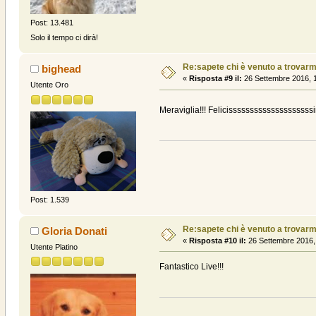
Post: 13.481
Solo il tempo ci dirà!
Re:sapete chi è venuto a trovarmi? .
bighead
«
Risposta #9 il:
26 Settembre 2016, 1
Utente Oro
Meraviglia!!! Felicissssssssssssssssssssim
Post: 1.539
Re:sapete chi è venuto a trovarmi? .
Gloria Donati
«
Risposta #10 il:
26 Settembre 2016,
Utente Platino
Fantastico Live!!!