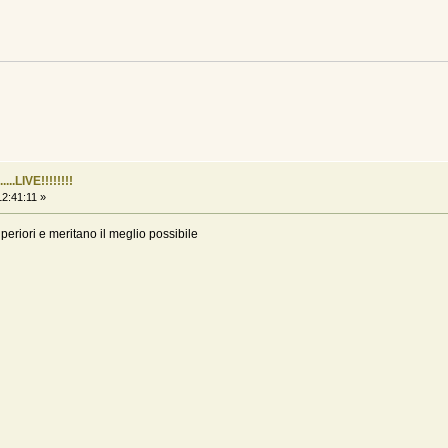
...LIVE!!!!!!!!
2:41:11 »
periori e meritano il meglio possibile