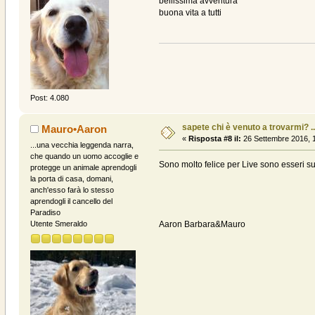
bellissima avventura
buona vita a tutti
Post: 4.080
sapete chi è venuto a trovarmi? ....
Mauro•Aaron
«
Risposta #8 il:
26 Settembre 2016, 1
...una vecchia leggenda narra,
che quando un uomo accoglie e
Sono molto felice per Live sono esseri su
protegge un animale aprendogli
la porta di casa, domani,
anch'esso farà lo stesso
aprendogli il cancello del
Paradiso
Aaron Barbara&Mauro
Utente Smeraldo