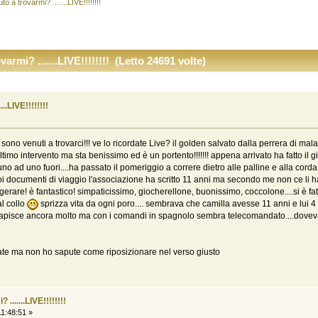
o a trovarmi? .......LIVE!!!!!!!!
armi? .......LIVE!!!!!!!! (Letto 24691 volte)
..LIVE!!!!!!!!
o venuti a trovarci!!! ve lo ricordate Live? il golden salvato dalla perrera di mal
ltimo intervento ma sta benissimo ed è un portento!!!!!!! appena arrivato ha fatto il
i uno ad uno fuori....ha passato il pomeriggio a correre dietro alle palline e alla cor
uoi documenti di viaggio l'associazione ha scritto 11 anni ma secondo me non ce li ha 
gerare! è fantastico! simpaticissimo, giocherellone, buonissimo, coccolone....si è fatto
al collo
sprizza vita da ogni poro.... sembrava che camilla avesse 11 anni e lui 
o capisce ancora molto ma con i comandi in spagnolo sembra telecomandato....doveva
rate ma non ho sapute come riposizionare nel verso giusto
......LIVE!!!!!!!!
1:48:51 »