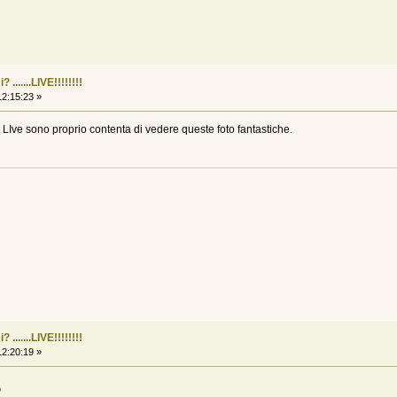
......LIVE!!!!!!!!
2:15:23 »
LIve sono proprio contenta di vedere queste foto fantastiche.
......LIVE!!!!!!!!
2:20:19 »
