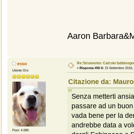
Aaron Barbara&
Re:Strumento: Calcolo fabbisogn
esso
«
Risposta #50 il:
15 Settembre 2016, 
Utente Oro
Citazione da: Mauro
Senza metterti ansi
passare ad un buon p
vada bene per la dem
andrebbe data a volo
Post: 4.080