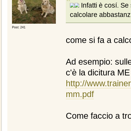
Infatti è cosí. Se
calcolare abbastan
Post: 241
come si fa a cal
Ad esempio: sull
c'è la dicitura ME
http://www.traine
mm.pdf
Come faccio a tr