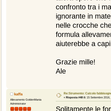
confronto tra i m
ignorante in mat
nelle crocche che
formula allevamen
aiuterebbe a capi
Grazie mille!
Ale
Re:Strumento: Calcolo fabbisogn
kaffa
«
Risposta #48 il:
15 Settembre 2016, 
Allevamento GoldenMania
Administrator
Solitamente le fo