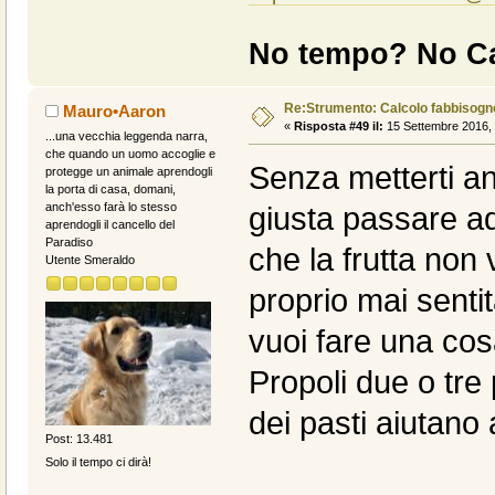
No tempo? No Ca
Re:Strumento: Calcolo fabbisogn
Mauro•Aaron
«
Risposta #49 il:
15 Settembre 2016, 
...una vecchia leggenda narra,
che quando un uomo accoglie e
Senza metterti a
protegge un animale aprendogli
la porta di casa, domani,
anch'esso farà lo stesso
giusta passare ad
aprendogli il cancello del
Paradiso
che la frutta non
Utente Smeraldo
proprio mai senti
vuoi fare una cos
Propoli due o tre
dei pasti aiutano 
Post: 13.481
Solo il tempo ci dirà!