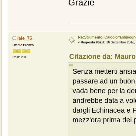
Grazie
Re:Strumento: Calcolo fabbisogn
lale_75
«
Risposta #52 il:
16 Settembre 2016, 
Utente Bronzo
Citazione da: Mauro
Post: 201
Senza metterti ansi
passare ad un buon p
vada bene per la dem
andrebbe data a volo
dargli Echinacea e Pr
mezz'ora prima dei p