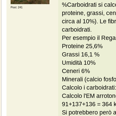
%Carboidrati si calco
Post: 241
proteine, grassi, cen
circa al 10%). Le fi
carboidrati.
Per esempio il Regal
Proteine 25,6%
Grassi 16,1 %
Umidità 10%
Ceneri 6%
Minerali (calcio fosf
Calcolo i carboidrati
Calcolo l'EM arroton
91+137+136 = 364 kc
Si potrebbero però a