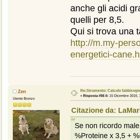
anche gli acidi gr
quelli per 8,5.
Qui si trova una t
http://m.my-person
energetici-cane.h
Re:Strumento: Calcolo fabbisogn
Zen
«
Risposta #56 il:
15 Dicembre 2016, 1
Utente Bronzo
Citazione da: LaMar
Se non ricordo male
%Proteine x 3,5 + %C