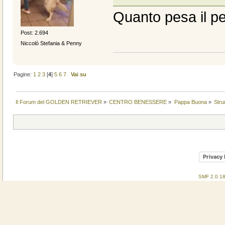
Quanto pesa il p
Post: 2.694
Niccolò Stefania & Penny
Pagine:
1
2
3
[
4
]
5
6
7
Vai su
Il Forum del GOLDEN RETRIEVER
»
CENTRO BENESSERE
»
Pappa Buona
»
Stru
Privacy 
SMF 2.0.1