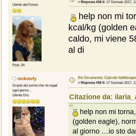
«
Risposta #58 il:
17 Gennaio 2017, 12
Utente del Forum
help non mi tor
kcal/kg (golden e
caldo, mi viene 58
al di
Post: 24
Re:Strumento: Calcolo fabbisogn
nickstefy
«
Risposta #59 il:
17 Gennaio 2017, 13
Grazie dei sorrisi che mi regali
ogni giorno...
Citazione da: ilaria
Utente Oro
help non mi torna,
(golden eagle), norm
al giorno ....io sto d