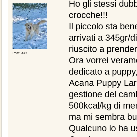
Ho gli stessi dub
crocche!!!
Il piccolo sta ben
arrivati a 345gr/
riuscito a prende
Post: 339
Ora vorrei vera
dedicato a puppy,
Acana Puppy Larg
gestione del cambi
500kcal/kg di men
ma mi sembra bu
Qualcuno lo ha u