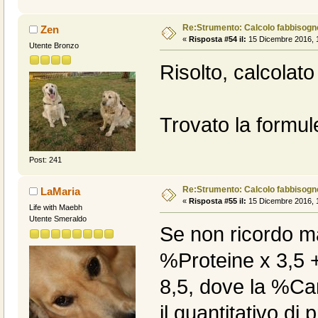
Re:Strumento: Calcolo fabbisogn
Zen
«
Risposta #54 il:
15 Dicembre 2016, 1
Utente Bronzo
Risolto, calcolat
Trovato la formul
Post: 241
Re:Strumento: Calcolo fabbisogn
LaMaria
«
Risposta #55 il:
15 Dicembre 2016, 1
Life with Maebh
Utente Smeraldo
Se non ricordo m
%Proteine x 3,5 
8,5, dove la %Car
il quantitativo di 