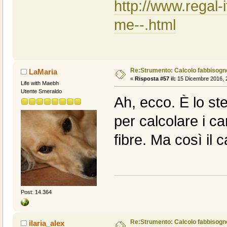
http://www.regal-
me--.html
Re:Strumento: Calcolo fabbisogn
LaMaria
«
Risposta #57 il:
15 Dicembre 2016, 2
Life with Maebh
Utente Smeraldo
Ah, ecco. È lo ste
per calcolare i ca
fibre. Ma così il 
Post: 14.364
Re:Strumento: Calcolo fabbisogn
ilaria_alex