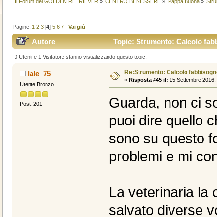
Il Forum del GOLDEN RETRIEVER
»
CENTRO BENESSERE
»
Pappa Buona
»
Stru
Pagine:
1
2
3
[
4
]
5
6
7
Vai giù
Autore
Topic: Strumento: Calcolo fabb
0 Utenti e 1 Visitatore stanno visualizzando questo topic.
Re:Strumento: Calcolo fabbisogn
lale_75
«
Risposta #45 il:
15 Settembre 2016, 
Utente Bronzo
Guarda, non ci son
Post: 201
puoi dire quello c
sono su questo f
problemi e mi conf
La veterinaria la
salvato diverse v