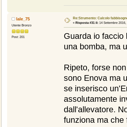
Re:Strumento: Calcolo fabbisogn
lale_75
«
Risposta #31 il:
14 Settembre 2016, 
Utente Bronzo
Guarda io faccio 
Post: 201
una bomba, ma un 
Ripeto, forse non
sono Enova ma un
se inserisco un'
assolutamente inv
dall'allevatore. N
funziona ma che f