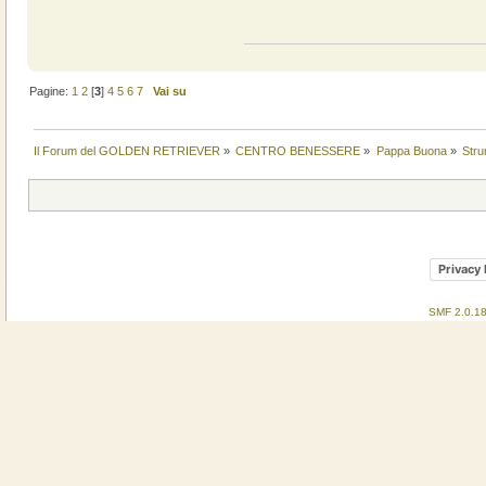
Pagine:
1
2
[
3
]
4
5
6
7
Vai su
Il Forum del GOLDEN RETRIEVER
»
CENTRO BENESSERE
»
Pappa Buona
»
Stru
Privacy 
SMF 2.0.1