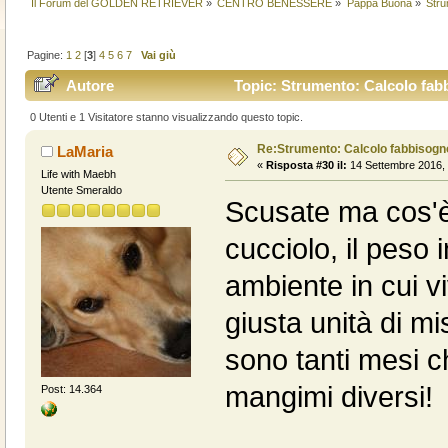
Il Forum del GOLDEN RETRIEVER
»
CENTRO BENESSERE
»
Pappa Buona
»
Stru
Pagine:
1
2
[
3
]
4
5
6
7
Vai giù
Autore
Topic: Strumento: Calcolo fabb
0 Utenti e 1 Visitatore stanno visualizzando questo topic.
Re:Strumento: Calcolo fabbisogn
LaMaria
«
Risposta #30 il:
14 Settembre 2016, 
Life with Maebh
Utente Smeraldo
Scusate ma cos'è 
cucciolo, il peso in
ambiente in cui vi
giusta unità di m
sono tanti mesi 
mangimi diversi!
Post: 14.364