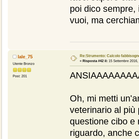
poi dico sempre, i
vuoi, ma cerchiam
Re:Strumento: Calcolo fabbisogn
lale_75
«
Risposta #42 il:
15 Settembre 2016, 
Utente Bronzo
ANSIAAAAAAAAA
Post: 201
Oh, mi metti un'a
veterinario al più
questione cibo e
riguardo, anche 