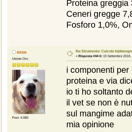
Proteina greggia
Ceneri gregge 7,
Fosforo 1,0%, O
Re:Strumento: Calcolo fabbisogn
esso
«
Risposta #44 il:
15 Settembre 2016, 
Utente Oro
i componenti per
proteina e via di
io ti ho soltanto
il vet se non è nu
sul mangime adat
Post: 4.080
mia opinione