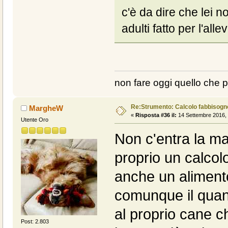
c'è da dire che lei
adulti fatto per l'all
non fare oggi quello che 
Re:Strumento: Calcolo fabbisogn
MargheW
«
Risposta #36 il:
14 Settembre 2016, 
Utente Oro
Non c'entra la ma
proprio un calcol
anche un alimento
comunque il quan
al proprio cane 
Post: 2.803