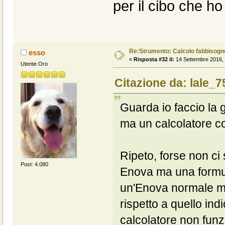
per il cibo che ho 
Re:Strumento: Calcolo fabbisogn
esso
«
Risposta #32 il:
14 Settembre 2016, 
Utente Oro
Citazione da: lale_7
Guarda io faccio la
ma un calcolatore co
Ripeto, forse non ci
Post: 4.080
Enova ma una formul
un'Enova normale mi
rispetto a quello ind
calcolatore non funz