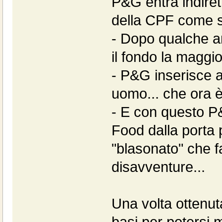
P&G entra indiret
della CPF come so
- Dopo qualche a
il fondo la maggi
- P&G inserisce a
uomo... che ora è
- E con questo P&
Food dalla porta 
"blasonato" che f
disavventure...
Una volta ottenut
basi per potersi 