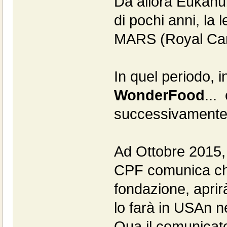
Da allora Eukanub
di pochi anni, la
MARS (Royal Cani
In quel periodo, i
WonderFood
...
successivamente a
Ad Ottobre 2015, l
CPF comunica che
fondazione, aprir
lo farà in USAn
Qua il comunicat