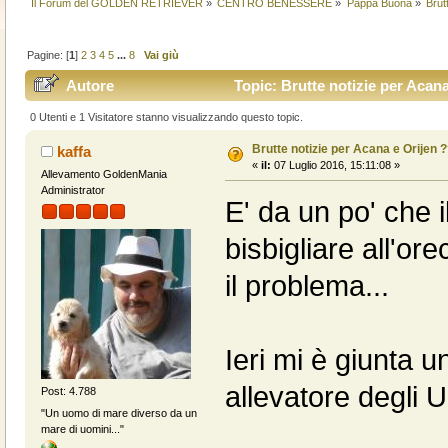
Il Forum del GOLDEN RETRIEVER
»
CENTRO BENESSERE
»
Pappa Buona
»
Brut
Pagine: [
1
]
2
3
4
5
...
8
Vai giù
Autore
Topic: Brutte notizie per Acana
0 Utenti e 1 Visitatore stanno visualizzando questo topic.
Brutte notizie per Acana e Orijen 
kaffa
«
il:
07 Luglio 2016, 15:11:08 »
Allevamento GoldenMania
Administrator
E' da un po' che 
bisbigliare all'or
il problema...
Ieri mi è giunta u
allevatore degli U
Post: 4.788
"Un uomo di mare diverso da un
mare di uomini..."