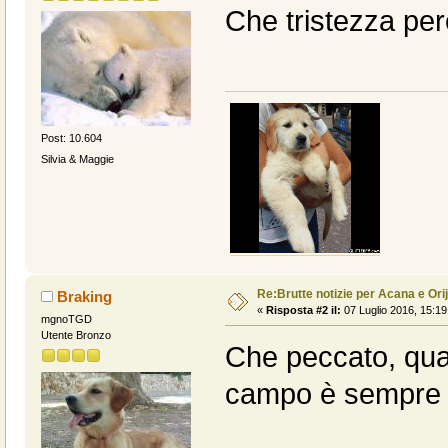
Che tristezza però.
Post: 10.604
Silvia & Maggie
Re:Brutte notizie per Acana e Ori
Braking
«
Risposta #2 il:
07 Luglio 2016, 15:19
mgnoTGD
Utente Bronzo
Che peccato, quand
campo è sempre la