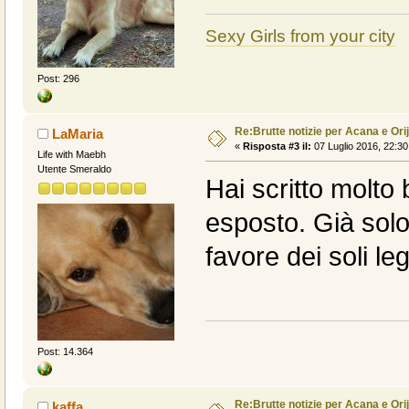
Sexy Girls from your city
Post: 296
Re:Brutte notizie per Acana e Ori
LaMaria
«
Risposta #3 il:
07 Luglio 2016, 22:30
Life with Maebh
Utente Smeraldo
Hai scritto molto
esposto. Già solo 
favore dei soli l
Post: 14.364
Re:Brutte notizie per Acana e Ori
kaffa