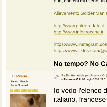
E io, con chi mi ritiene un 
Allevamento GoldenMani
http://www.golden-data.it
http://www.infocrocche.it
https://www.instagram.c
https://www.tiktok.com/
No tempo? No Ca
Re:Brutte notizie per Acana e Ori
LaMaria
«
Risposta #5 il:
07 Luglio 2016, 22:51
Life with Maebh
Utente Smeraldo
Io vedo l'elenco dei
italiano, frances