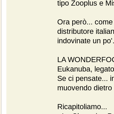
tipo Zooplus e Mis
Ora però... come 
distributore itali
indovinate un po'.
LA WONDERFOOD, o
Eukanuba, legato 
Se ci pensate... i
muovendo dietro l
Ricapitoliamo...