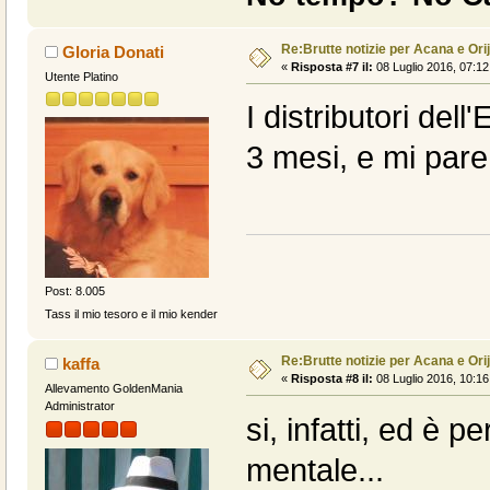
Re:Brutte notizie per Acana e Ori
Gloria Donati
«
Risposta #7 il:
08 Luglio 2016, 07:12
Utente Platino
I distributori de
3 mesi, e mi pare
Post: 8.005
Tass il mio tesoro e il mio kender
Re:Brutte notizie per Acana e Ori
kaffa
«
Risposta #8 il:
08 Luglio 2016, 10:16
Allevamento GoldenMania
Administrator
si, infatti, ed è p
mentale...