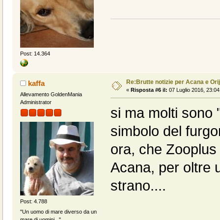
Post: 14.364
Re:Brutte notizie per Acana e Ori
kaffa
«
Risposta #6 il:
07 Luglio 2016, 23:04
Allevamento GoldenMania
Administrator
si ma molti sono 
simbolo del furgo
ora, che Zooplus
Acana, per oltre
strano....
Post: 4.788
"Un uomo di mare diverso da un
mare di uomini..."