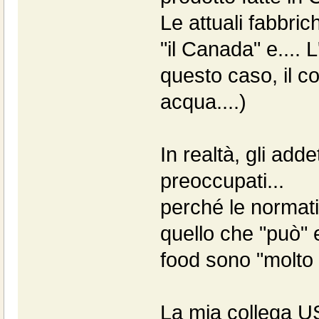
Le attuali fabbri
"il Canada" e....
questo caso, il co
acqua....)
In realtà, gli add
preoccupati...
perché le normat
quello che "può"
food sono "molto 
La mia collega U