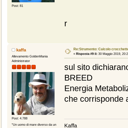
Post: 81
r
Re:Strumento: Calcolo crocche
kaffa
«
Risposta #9 il:
30 Maggio 2019, 20:2
Allevamento GoldenMania
Administrator
sul sito dichiar
BREED
Energia Metaboli
che corrisponde 
Post: 4.788
Kaffa
"Un uomo di mare diverso da un