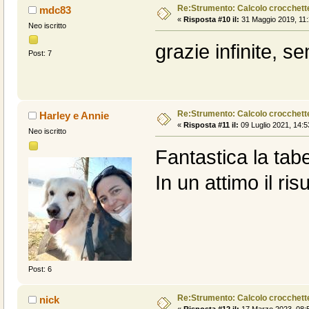
Re:Strumento: Calcolo crocche
mdc83
«
Risposta #10 il:
31 Maggio 2019, 11:
Neo iscritto
grazie infinite, s
Post: 7
Re:Strumento: Calcolo crocche
Harley e Annie
«
Risposta #11 il:
09 Luglio 2021, 14:5
Neo iscritto
Fantastica la tabe
In un attimo il risu
Post: 6
Re:Strumento: Calcolo crocche
nick