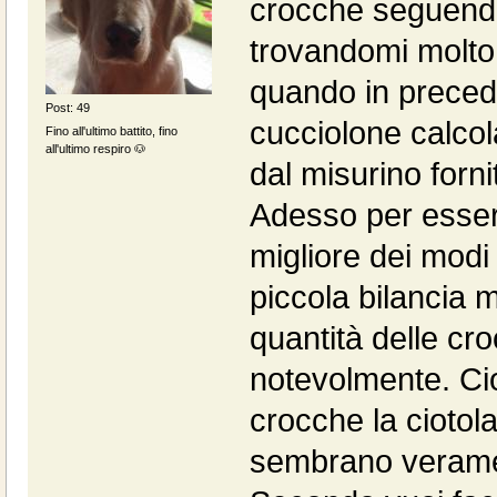
crocche seguendo
trovandomi molto
quando in preced
Post: 49
cucciolone calco
Fino all'ultimo battito, fino
all'ultimo respiro 🐶
dal misurino forni
Adesso per essere
migliore dei modi
piccola bilancia 
quantità delle cr
notevolmente. Ci
crocche la ciotol
sembrano verame