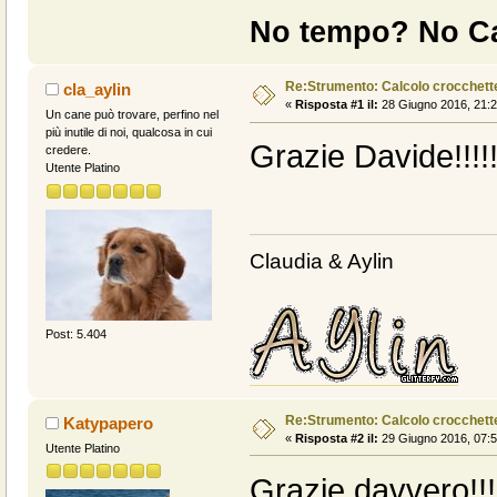
No tempo? No Ca
Re:Strumento: Calcolo crocche
cla_aylin
«
Risposta #1 il:
28 Giugno 2016, 21:2
Un cane può trovare, perfino nel
più inutile di noi, qualcosa in cui
Grazie Davide!!!!
credere.
Utente Platino
Claudia & Aylin
Post: 5.404
Re:Strumento: Calcolo crocche
Katypapero
«
Risposta #2 il:
29 Giugno 2016, 07:5
Utente Platino
Grazie davvero!!!