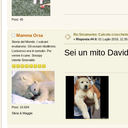
Post: 45
Re:Strumento: Calcolo crocche
Mamma Orsa
«
Risposta #4 il:
01 Luglio 2016, 11:35
Storia del Mondo. I vulcani
eruttarono. Gli oceani ribollirono.
Sei un mito David
L’universo era in tumulto. Poi
venne il cane. Snoopy
Utente Smeraldo
Post: 10.604
Silvia & Maggie