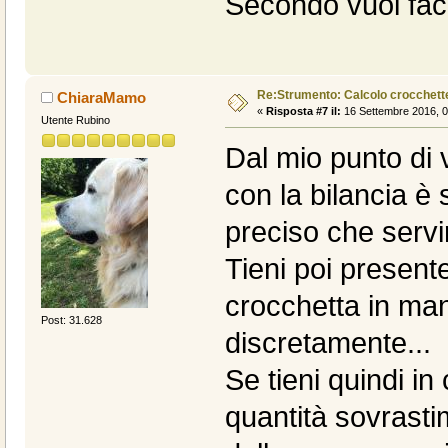
Secondo vuoi fac
Re:Strumento: Calcolo crocche
ChiaraMamo
«
Risposta #7 il:
16 Settembre 2016, 0
Utente Rubino
Dal mio punto di 
con la bilancia è
preciso che servir
Tieni poi presente
crocchetta in man
Post: 31.628
discretamente...
Se tieni quindi in
quantità sovrasti