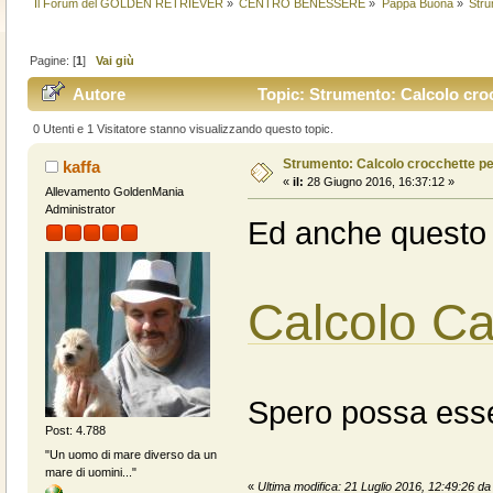
Il Forum del GOLDEN RETRIEVER
»
CENTRO BENESSERE
»
Pappa Buona
»
Str
Pagine: [
1
]
Vai giù
Autore
Topic: Strumento: Calcolo cr
0 Utenti e 1 Visitatore stanno visualizzando questo topic.
Strumento: Calcolo crocchette
kaffa
«
il:
28 Giugno 2016, 16:37:12 »
Allevamento GoldenMania
Administrator
Ed anche questo 
Calcolo C
Spero possa esse
Post: 4.788
"Un uomo di mare diverso da un
mare di uomini..."
«
Ultima modifica: 21 Luglio 2016, 12:49:26 da