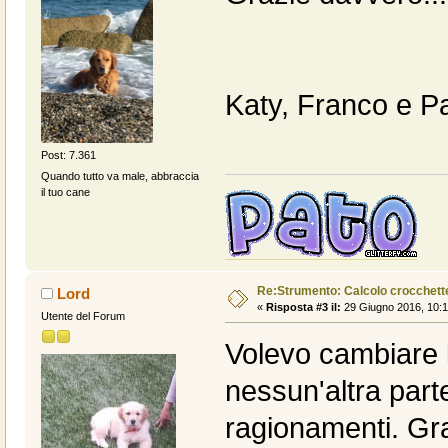
Katy, Franco e P
Post: 7.361
Quando tutto va male, abbraccia
il tuo cane
Re:Strumento: Calcolo crocche
Lord
«
Risposta #3 il:
29 Giugno 2016, 10:1
Utente del Forum
Volevo cambiare 
nessun'altra part
ragionamenti. Gr