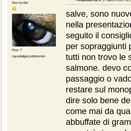
«
Risposta #12 il:
17 Marzo 2023, 08:5
Neo iscritto
salve, sono nuovo
nella presentazio
seguito il consigl
per sopraggiunti p
Post: 7
tutti non trovo le
rayuelailgiocodelmondo
salmone. devo co
passaggio o vado
restare sul monop
dire solo bene del
come mai da quan
abbuffate di gram