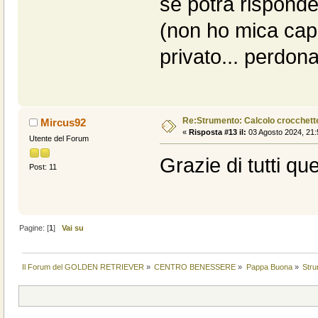
se potrà risponde
(non ho mica cap
privato... perdona
Re:Strumento: Calcolo crocche
Mircus92
«
Risposta #13 il:
03 Agosto 2024, 21:
Utente del Forum
Grazie di tutti que
Post: 11
Pagine: [
1
]
Vai su
Il Forum del GOLDEN RETRIEVER
»
CENTRO BENESSERE
»
Pappa Buona
»
Str