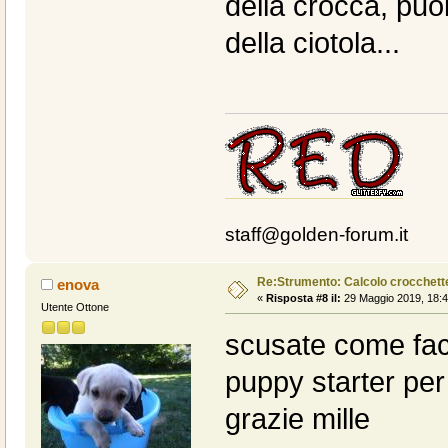
della crocca, puo
della ciotola...
staff@golden-forum.it
Re:Strumento: Calcolo crocche
enova
«
Risposta #8 il:
29 Maggio 2019, 18:4
Utente Ottone
scusate come facc
puppy starter pe
grazie mille