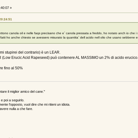
:40:07 »
20:24:51
ettono canola oil e nelle faqs precisano che e` canola pressata a freddo, ho notato anch io che i si
 infatti ho anche chiesto se avessero misurato la quantita` dell acido nell olio che usano sebbe
i stupirei del contrario) è un LEAR.
i LEAR (Low Erucic Acid Rapeseed) può contenere AL MASSIMO un 2% di acido erucico
re fino al 50%
are il miglior amico del cane."
e poi a seguirlo.
ente l'opposto, vuol dire che mi ritieni un idiota.
n avere nulla a che fare.