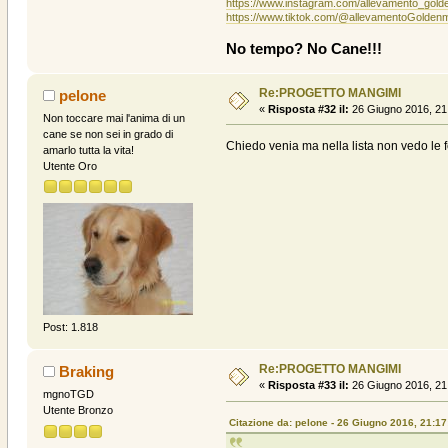
https://www.instagram.com/allevamento_gold
https://www.tiktok.com/@allevamentoGolden
No tempo? No Cane!!!
Re:PROGETTO MANGIMI
pelone
«
Risposta #32 il:
26 Giugno 2016, 21
Non toccare mai l'anima di un
cane se non sei in grado di
Chiedo venia ma nella lista non vedo le f
amarlo tutta la vita!
Utente Oro
Post: 1.818
Re:PROGETTO MANGIMI
Braking
«
Risposta #33 il:
26 Giugno 2016, 21
mgnoTGD
Utente Bronzo
Citazione da: pelone - 26 Giugno 2016, 21:17