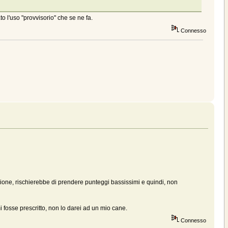
o l'uso "provvisorio" che se ne fa.
Connesso
ione, rischierebbe di prendere punteggi bassissimi e quindi, non
osse prescritto, non lo darei ad un mio cane.
Connesso