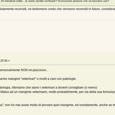
a 10 intestinal colitis....le avete sentite nominare? Oconoscete persone che ne facciano uso?
volutamente recensiti, ne tantomeno credo che verranno recensiti in futuro, considerat
:25:56 »
 personalmente NON mi piacciono...
ire mangimi "veterinari" o rivolti a cani con patologie.
ologia, riteniamo che siano i veterinari a doverli consigliare (o meno)
 Malus ad un mangime veterinario, molto probabilmente, per via della sua formulaz
na", non ho mai avuto modo di provare quel mangime, ed onestamente, anche se mi f