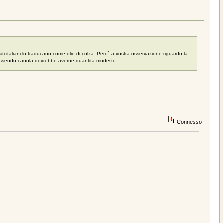
ti italiani lo traducano come olio di colza. Pero` la vostra osservazione riguardo la
ne essendo canola dovrebbe averne quantita modeste.
.
Connesso