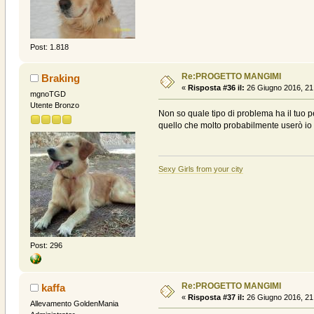
Post: 1.818
Re:PROGETTO MANGIMI
Braking
«
Risposta #36 il:
26 Giugno 2016, 21
mgnoTGD
Utente Bronzo
Non so quale tipo di problema ha il tuo p
quello che molto probabilmente userò io q
Sexy Girls from your city
Post: 296
Re:PROGETTO MANGIMI
kaffa
«
Risposta #37 il:
26 Giugno 2016, 21
Allevamento GoldenMania