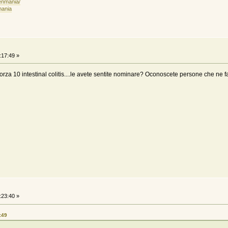
enmania/
mania
:17:49 »
orza 10 intestinal colitis....le avete sentite nominare? Oconoscete persone che ne 
:23:40 »
:49