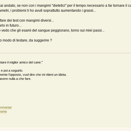
ai andato, se non con i mangimi "dietetici" per il tempo necessario a far tornare il 
etri, i problemi li ho avuti soprattutto aumentando i grassi...
are dei test con mangimi diversi...
lo in futuro...
vedo che gli esami del sangue peggiorano, torno sui miei passi...
o modo di testare, da suggerire ?
are il miglior amico del cane."
e poi a seguirlo.
ente l'opposto, vuol dire che mi ritieni un idiota.
n avere nulla a che fare.
enmania/
mania