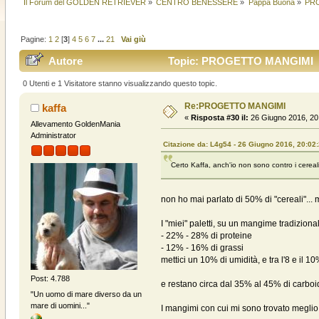
Il Forum del GOLDEN RETRIEVER
»
CENTRO BENESSERE
»
Pappa Buona
»
PR
Pagine:
1
2
[
3
]
4
5
6
7
...
21
Vai giù
Autore
Topic: PROGETTO MANGIMI (Le
0 Utenti e 1 Visitatore stanno visualizzando questo topic.
Re:PROGETTO MANGIMI
kaffa
«
Risposta #30 il:
26 Giugno 2016, 20
Allevamento GoldenMania
Administrator
Citazione da: L4g54 - 26 Giugno 2016, 20:02
Certo Kaffa, anch'io non sono contro i cereal
non ho mai parlato di 50% di "cereali"... m
I "miei" paletti, su un mangime tradizion
- 22% - 28% di proteine
- 12% - 16% di grassi
mettici un 10% di umidità, e tra l'8 e il 10
Post: 4.788
e restano circa dal 35% al 45% di carboidr
"Un uomo di mare diverso da un
mare di uomini..."
I mangimi con cui mi sono trovato meglio 