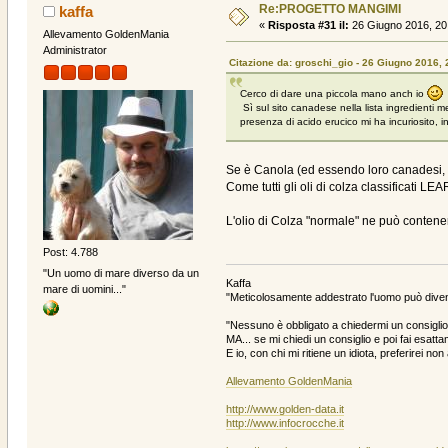
Re:PROGETTO MANGIMI
kaffa
«
Risposta #31 il:
26 Giugno 2016, 20
Allevamento GoldenMania
Administrator
Citazione da: groschi_gio - 26 Giugno 2016, 
Cerco di dare una piccola mano anch io
Sì sul sito canadese nella lista ingredienti m
presenza di acido erucico mi ha incuriosito,
Se è Canola (ed essendo loro canadesi, m
Come tutti gli oli di colza classificat
L'olio di Colza "normale" ne può contene
Post: 4.788
"Un uomo di mare diverso da un
Kaffa
mare di uomini..."
"Meticolosamente addestrato l'uomo può divent
"Nessuno è obbligato a chiedermi un consiglio 
MA... se mi chiedi un consiglio e poi fai esattam
E io, con chi mi ritiene un idiota, preferirei no
Allevamento GoldenMania
http://www.golden-data.it
http://www.infocrocche.it