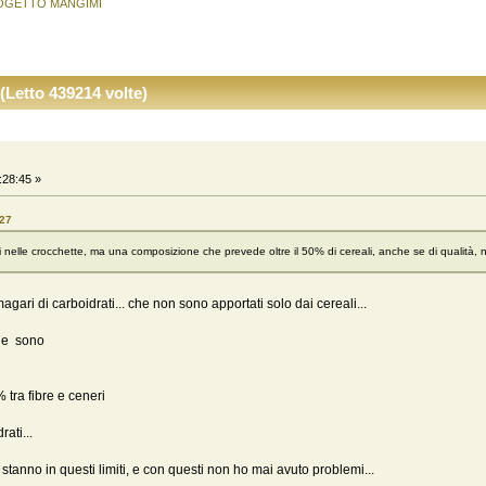
OGETTO MANGIMI
tto 439214 volte)
:28:45 »
:27
i nelle crocchette, ma una composizione che prevede oltre il 50% di cereali, anche se di qualità, n
agari di carboidrati... che non sono apportati solo dai cereali...
ale sono
% tra fibre e ceneri
ati...
stanno in questi limiti, e con questi non ho mai avuto problemi...