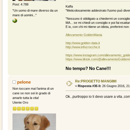
Post: 4.788
Kaffa
"Un uomo di mare diverso da un
"Meticolosamente addestrato l'uomo può divent
mare di uomini..."
"Nessuno è obbligato a chiedermi un consiglio 
MA... se mi chiedi un consiglio e poi fai esattam
E io, con chi mi ritiene un idiota, preferirei no
Allevamento GoldenMania
http://www.golden-data.it
http://www.infocrocche.it
https://www.instagram.com/allevamento_gold
https://www.tiktok.com/@allevamentoGolden
No tempo? No Cane!!!
Re:PROGETTO MANGIMI
pelone
«
Risposta #35 il:
26 Giugno 2016, 21
Non toccare mai l'anima di un
cane se non sei in grado di
Ok...purtroppo io li devo usare a vita..
amarlo tutta la vita!
Utente Oro