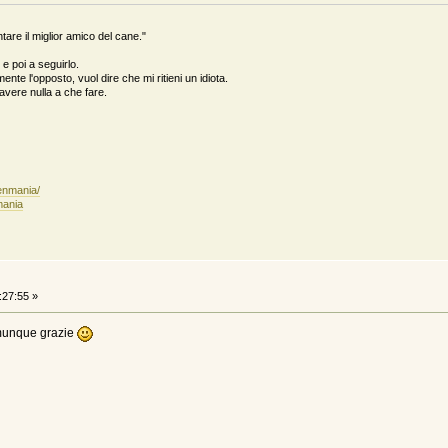
are il miglior amico del cane."
e poi a seguirlo.
ente l'opposto, vuol dire che mi ritieni un idiota.
n avere nulla a che fare.
enmania/
mania
:27:55 »
comunque grazie