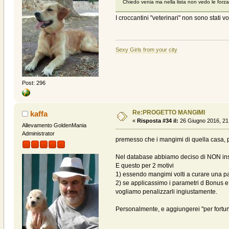
Chiedo venia ma nella lista non vedo le forz
I croccantini "veterinari" non sono stati 
Sexy Girls from your city
Post: 296
Re:PROGETTO MANGIMI
kaffa
«
Risposta #34 il:
26 Giugno 2016, 21
Allevamento GoldenMania
Administrator
premesso che i mangimi di quella casa,
Nel database abbiamo deciso di NON inser
E questo per 2 motivi
1) essendo mangimi volti a curare una pat
2) se applicassimo i parametri d Bonus e
vogliamo penalizzarli ingiustamente.
Personalmente, e aggiungerei "per fortu