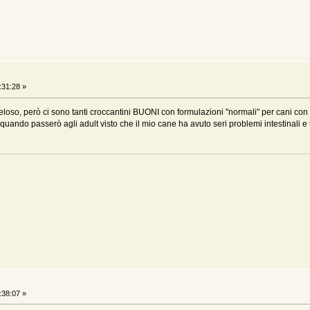
:31:28 »
eloso, però ci sono tanti croccantini BUONI con formulazioni "normali" per cani con
uando passerò agli adult visto che il mio cane ha avuto seri problemi intestinali e t
:38:07 »