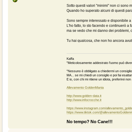
Sotto questi valori "minimi" non ci sono m
Quando ho superato alcuni di questi param
Sono sempre interessato e disponibile a f
L'ho fatto, lo sto facendo e continuerò a far
ma se vedo che mi danno dei problemi, o 
Tu hai qualcosa, che non ho ancora avut
Kaffa
"Meticolosamente addestrato l'uomo può divent
"Nessuno è obbligato a chiedermi un consiglio 
MA... se mi chiedi un consiglio e poi fai esattam
E io, con chi mi ritiene un idiota, preferirei no
Allevamento GoldenMania
http://www.golden-data.it
http://www.infocrocche.it
https://www.instagram.com/allevamento_gold
https://www.tiktok.com/@allevamentoGolden
No tempo? No Cane!!!